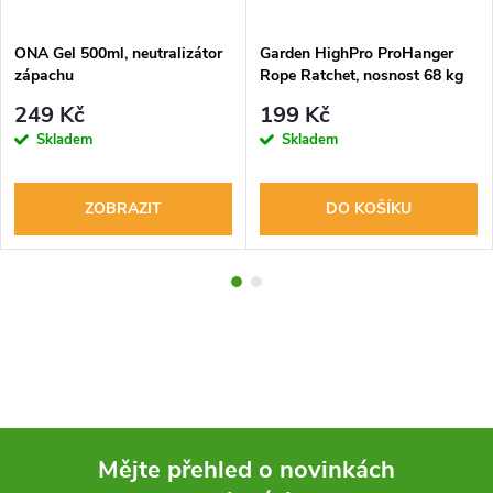
ONA Gel 500ml, neutralizátor
Garden HighPro ProHanger
zápachu
Rope Ratchet, nosnost 68 kg
249 Kč
199 Kč
Skladem
Skladem
ZOBRAZIT
DO KOŠÍKU
Mějte přehled o novinkách