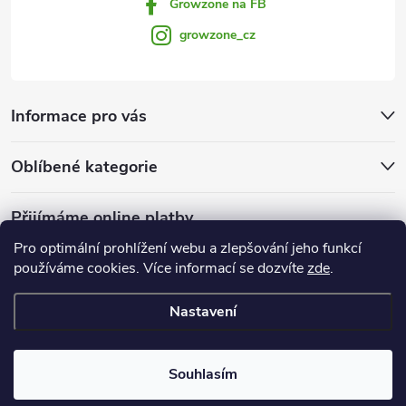
Growzone na FB
growzone_cz
Informace pro vás
Oblíbené kategorie
Přijímáme online platby
Pro optimální prohlížení webu a zlepšování jeho funkcí
používáme cookies. Více informací se dozvíte
zde
.
Nastavení
Copyright 2026
Growzone.cz
. Všechna práva vyhrazena.
Upravit
nastavení cookies
Souhlasím
Vytvořil Shoptet Premium