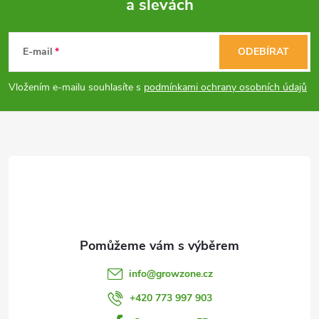
a slevách
Z
á
E-mail
ODEBÍRAT
p
Vložením e-mailu souhlasíte s
podmínkami ochrany osobních údajů
a
t
í
info
@
growzone.cz
+420 773 997 903