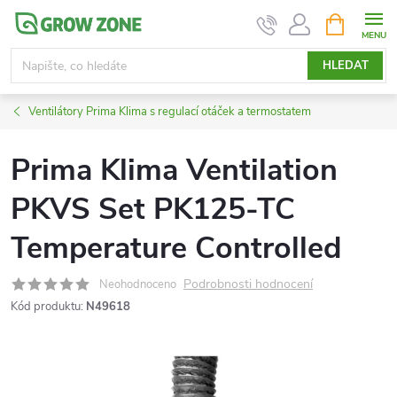
Přejít
NÁKUPNÍ
KOŠÍK
na
obsah
HLEDAT
Ventilátory Prima Klima s regulací otáček a termostatem
Prima Klima Ventilation
PKVS Set PK125-TC
Temperature Controlled
Podrobnosti hodnocení
Neohodnoceno
Kód produktu:
N49618