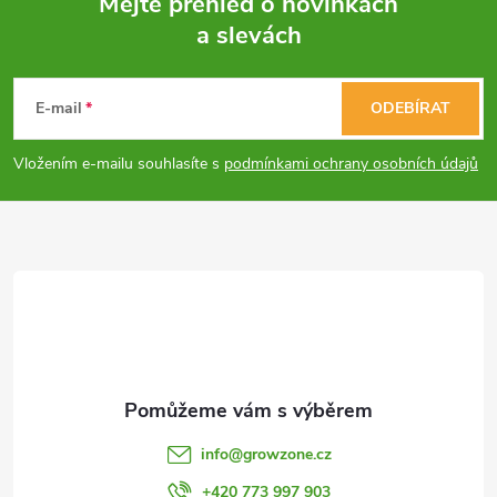
Mějte přehled o novinkách
a slevách
Z
á
E-mail
ODEBÍRAT
p
Vložením e-mailu souhlasíte s
podmínkami ochrany osobních údajů
a
t
í
info
@
growzone.cz
+420 773 997 903