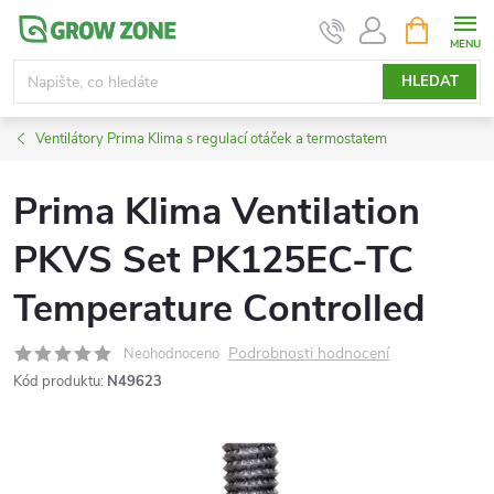
Přejít
NÁKUPNÍ
KOŠÍK
na
obsah
HLEDAT
Ventilátory Prima Klima s regulací otáček a termostatem
Prima Klima Ventilation
PKVS Set PK125EC-TC
Temperature Controlled
Podrobnosti hodnocení
Neohodnoceno
Kód produktu:
N49623