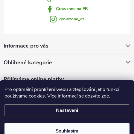
Growzone na FB
growzone_cz
Informace pro vás
Oblíbené kategorie
Přijímáme online platby
Pro optimální prohlížení webu a zlepšování jeho funkcí
používáme cookies. Více informací se dozvíte
zde
.
Nastavení
Copyright 2026
Growzone.cz
. Všechna práva vyhrazena.
Upravit
nastavení cookies
Souhlasím