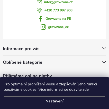
info
@
growzone.cz
+420 773 997 903
Growzone na FB
growzone_cz
Informace pro vás
Oblíbené kategorie
Přijímáme online platby
Pro optimální prohlížení webu a zlepšování jeho funkcí
používáme cookies. Více informací se dozvíte
zde
.
Nastavení
Copyright 2026
Growzone.cz
. Všechna práva vyhrazena.
Upravit