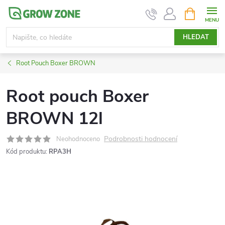
Přejít
NÁKUPNÍ
KOŠÍK
na
obsah
HLEDAT
Root Pouch Boxer BROWN
Root pouch Boxer
BROWN 12l
Podrobnosti hodnocení
Neohodnoceno
Kód produktu:
RPA3H