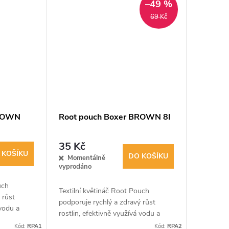
–49 %
69 Kč
BROWN
Root pouch Boxer BROWN 8l
35 Kč
 KOŠÍKU
DO KOŠÍKU
Momentálně
vyprodáno
uch
Textilní květináč Root Pouch
 růst
podporuje rychlý a zdravý růst
 vodu a
rostlin, efektivně využívá vodu a
t
živiny. Zabraňuje hromadění vody a
Kód:
RPA1
Kód:
RPA2