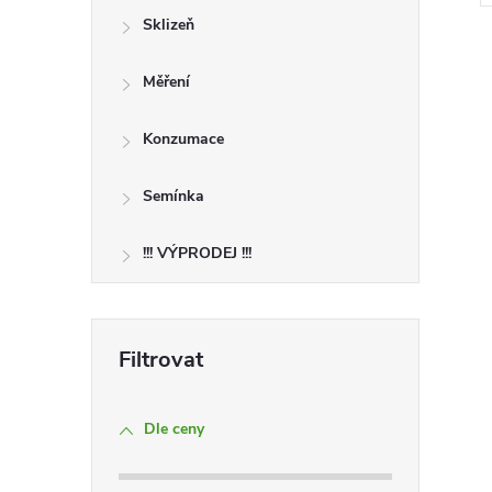
Sklizeň
Měření
Konzumace
l
Semínka
!!! VÝPRODEJ !!!
í
Dle ceny
r