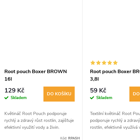
k
ů
t
ů
Root pouch Boxer BROWN
Root pouch Boxer 
16l
3,8l
129 Kč
59 Kč
DO KOŠÍKU
DO
Skladem
Skladem
Květináč Root Pouch podporuje
Textilní květináč Root Po
rychlý a zdravý růst rostlin, zajišťuje
podporuje rychlý a zdravý
efektivní využití vody a živin.
rostlin, efektivně využívá
Materiál umožňuje delší životnost
živiny a zvyšuje úspěšnos
Kód:
RPA5H