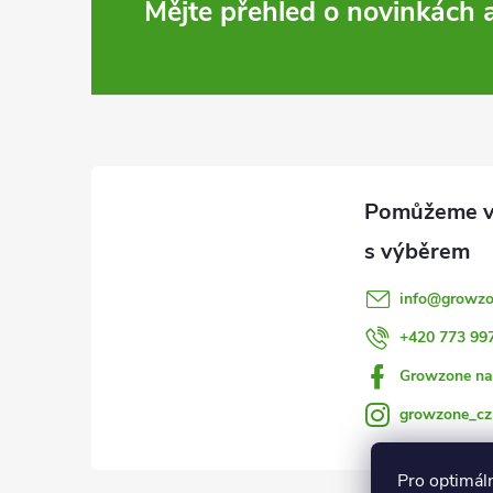
Z
Mějte přehled o novinkách
á
p
a
t
í
info
@
growzo
+420 773 99
Growzone na
growzone_cz
Pro optimál