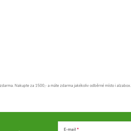
v
k
y
v
ý
p
zdarma. Nakupte za 1500,- a máte zdarma jakékoliv odběrné místo i alzabox.
s
u
E-mail