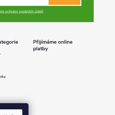
mi ochrany osobních údajů
ategorie
Přijímáme online
platby
y
ika