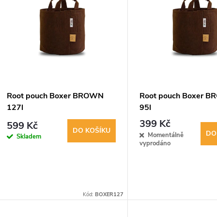
ý
n
p
p
s
r
p
Root pouch Boxer BROWN
Root pouch Boxer 
o
127l
95l
r
399 Kč
599 Kč
d
DO KOŠÍKU
DO
Momentálně
Skladem
o
vyprodáno
u
d
k
u
Kód:
BOXER127
t