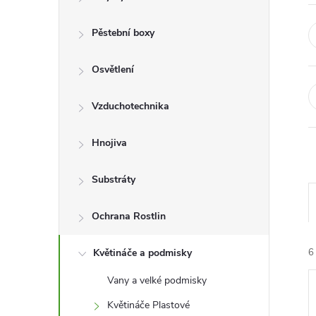
r
a
Pěstební boxy
n
Osvětlení
n
Vzduchotechnika
í
Hnojiva
p
Substráty
a
Ochrana Rostlin
n
Květináče a podmisky
6
e
Vany a velké podmisky
Květináče Plastové