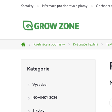
Přejít
Kontakty
Informace pro dopravu a platby
Obchodní 
na
obsah
Květináče a podmisky
Květináče Textilní
Text
Domů
P
Přeskočit
Kategorie
kategorie
o
Výsadba
s
NOVINKY 2026
t
3 kytky