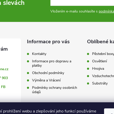
a slevách
Vložením e-mailu souhlasíte s
podmínka
Informace pro vás
Oblíbené k
Kontakty
Pěstební box
Informace pro dopravu a
Osvětlení
platby
Hnojiva
ne.cz
Obchodní podmínky
Vzduchotechn
7 903
Výměna a Vrácení
Substráty
 FB
Podmínky ochrany osobních
údajů
ní prohlížení webu a zlepšování jeho funkcí používáme