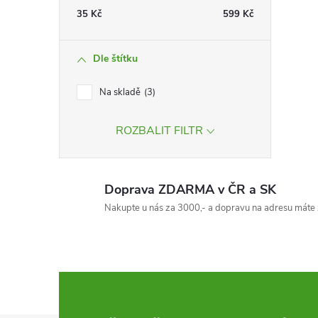
35
Kč
599
Kč
Dle štítku
Na skladě
3
ROZBALIT FILTR
i
Doprava ZDARMA v ČR a SK
Nakupte u nás za 3000,- a dopravu na adresu máte 