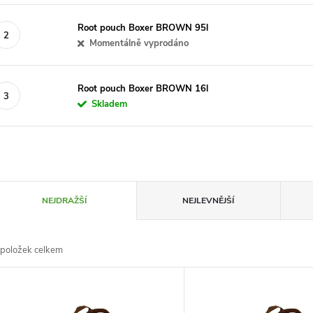
Root pouch Boxer BROWN 95l
Momentálně vyprodáno
Root pouch Boxer BROWN 16l
Skladem
Ř
NEJDRAŽŠÍ
NEJLEVNĚJŠÍ
a
položek celkem
z
V
e