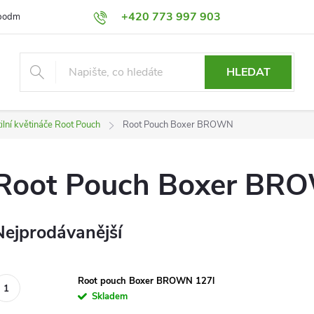
+420 773 997 903
podmínky
Výměna a Vrácení
Podmínky ochrany osobních údajů
HLEDAT
ilní květináče Root Pouch
Root Pouch Boxer BROWN
Root Pouch Boxer BR
Nejprodávanější
Root pouch Boxer BROWN 127l
Skladem