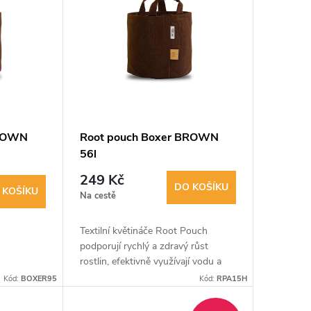
BROWN
Root pouch Boxer BROWN
56l
249 Kč
DO KOŠÍKU
 KOŠÍKU
Na cestě
Textilní květináče Root Pouch
podporují rychlý a zdravý růst
rostlin, efektivně využívají vodu a
živiny a zabraňují přebytečné
Kód:
BOXER95
Kód:
RPA15H
zálivce. Zajistí úspěšné zakořenění i
dlouhou...