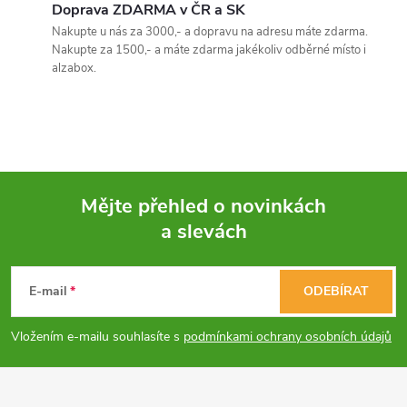
v
Doprava ZDARMA v ČR a SK
Nakupte u nás za 3000,- a dopravu na adresu máte zdarma.
l
Nakupte za 1500,- a máte zdarma jakékoliv odběrné místo i
alzabox.
á
d
a
c
Mějte přehled o novinkách
í
a slevách
Z
p
á
E-mail
ODEBÍRAT
r
p
v
Vložením e-mailu souhlasíte s
podmínkami ochrany osobních údajů
a
k