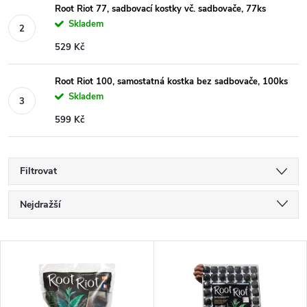
Root Riot 77, sadbovací kostky vč. sadbovače, 77ks
Skladem
529 Kč
Root Riot 100, samostatná kostka bez sadbovače, 100ks
Skladem
599 Kč
Filtrovat
Ř
Nejdražší
a
Nejlevnější
V
Nejprodávanější
z
ý
Abecedně