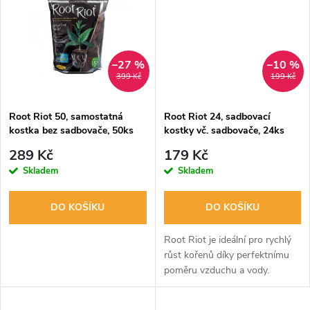
t
t
ů
ů
–27 %
–10 %
399 Kč
199 Kč
Root Riot 50, samostatná
Root Riot 24, sadbovací
kostka bez sadbovače, 50ks
kostky vč. sadbovače, 24ks
289 Kč
179 Kč
Skladem
Skladem
DO KOŠÍKU
DO KOŠÍKU
Root Riot je ideální pro rychlý
růst kořenů díky perfektnímu
poměru vzduchu a vody.
Obsahuje stopové živiny pro
výživu mladých rostlin a je plně