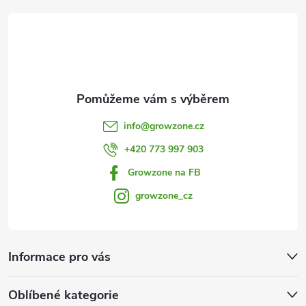
y
t
v
í
ý
p
i
info
@
growzone.cz
s
+420 773 997 903
u
Growzone na FB
growzone_cz
Informace pro vás
Oblíbené kategorie