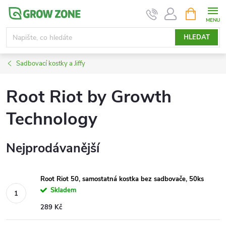
Přejít
NÁKUPNÍ
KOŠÍK
na
obsah
HLEDAT
Sadbovací kostky a Jiffy
Root Riot by Growth
Technology
Nejprodávanější
Root Riot 50, samostatná kostka bez sadbovače, 50ks
Skladem
289 Kč