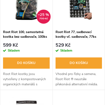
e
p
n
i
–25 %
799 Kč
í
s
p
Root Riot 100, samostatná
Root Riot 77, sadbovací
kostka bez sadbovače, 100ks
kostky vč. sadbovače, 77ks
p
r
599 Kč
529 Kč
r
Skladem
Skladem
o
o
DO KOŠÍKU
DO KOŠÍKU
d
d
Root Riot kostky jsou
Vhodné pro řízky a semena,
u
vytvořeny z kompostovaných
Root Riot ® neustále
organických materiálů s
překonává alternativní média.
u
perfektní houbovitou
k
strukturou pro rychlý růst
k
kořenů. Obsahují stopové živiny
a speciální houby pro...