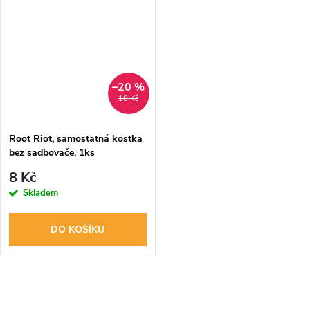
biologicky rozložitelný.
–20 %
10 Kč
Root Riot, samostatná kostka
bez sadbovače, 1ks
8 Kč
Skladem
DO KOŠÍKU
O