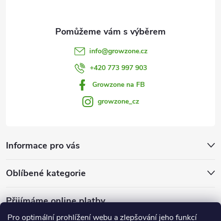
info
@
growzone.cz
+420 773 997 903
Growzone na FB
growzone_cz
Informace pro vás
Oblíbené kategorie
Přijímáme online platby
Pro optimální prohlížení webu a zlepšování jeho funkcí