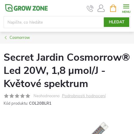
Přejít
NÁKUPNÍ
KOŠÍK
na
obsah
HLEDAT
Cosmorrow
Secret Jardin Cosmorrow®
Led 20W, 1,8 µmol/J -
Květové spektrum
Podrobnosti hodnocení
Neohodnoceno
Kód produktu:
COL20BLR1