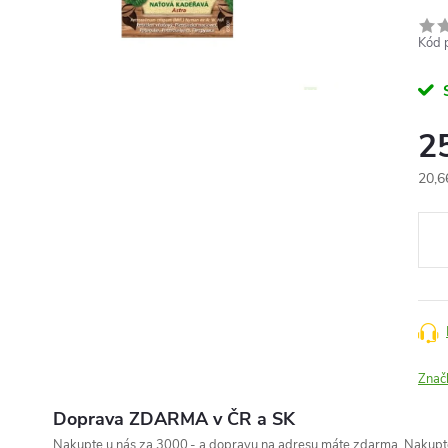
Kód 
2
20,6
Měr
cena
Znač
Doprava ZDARMA v ČR a SK
Nakupte u nás za 3000,- a dopravu na adresu máte zdarma. Nakupte