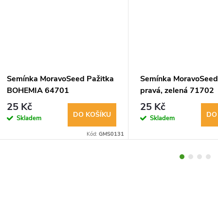
Semínka MoravoSeed Pažitka
Semínka MoravoSeed
BOHEMIA 64701
pravá, zelená 71702
25 Kč
25 Kč
DO KOŠÍKU
DO
Skladem
Skladem
Kód:
GMS0131