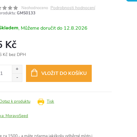
Podrobnosti hodnocení
Neohodnoceno
produktu:
GMS0133
Skladem
12.8.2026
5 Kč
6 Kč bez DPH
ná
:
VLOŽIT DO KOŠÍKU
Dotaz k produktu
Tisk
ka:
MoravoSeed
 za 1500,- a máte zdarma jakékoliv odběrné místo i