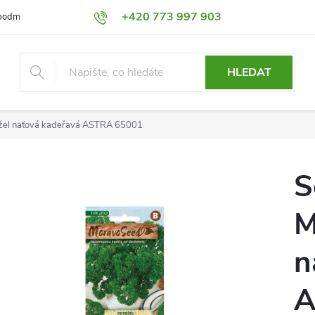
+420 773 997 903
podmínky
Výměna a Vrácení
Podmínky ochrany osobních údajů
HLEDAT
žel naťová kadeřavá ASTRA 65001
S
M
n
A