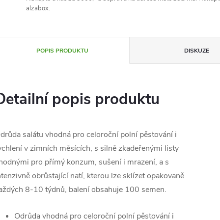
alzabox.
POPIS PRODUKTU
DISKUZE
Detailní popis produktu
drůda salátu vhodná pro celoroční polní pěstování i
ychlení v zimních měsících, s silně zkadeřenými listy
hodnými pro přímý konzum, sušení i mrazení, a s
ntenzivně obrůstající natí, kterou lze sklízet opakovaně
aždých 8-10 týdnů, balení obsahuje 100 semen.
Odrůda vhodná pro celoroční polní pěstování i