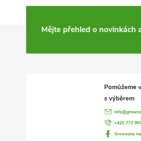
Z
Mějte přehled o novinkách
á
p
a
t
í
info
@
growzo
+420 773 99
Growzone na