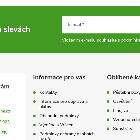
E-mail
a slevách
Vložením e-mailu souhlasíte s
podmínka
Informace pro vás
Oblíbené k
Kontakty
Pěstební box
Informace pro dopravu a
Osvětlení
platby
Hnojiva
ne.cz
Obchodní podmínky
Vzduchotechn
7 903
Výměna a Vrácení
Substráty
 FB
Podmínky ochrany osobních
údajů