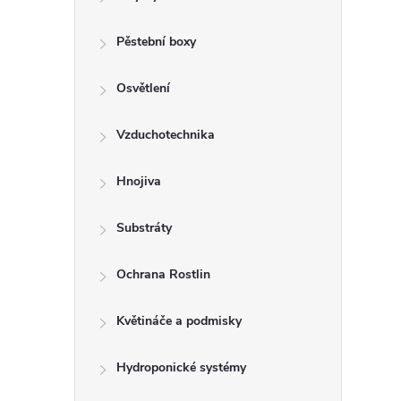
r
a
Pěstební boxy
n
Osvětlení
n
Vzduchotechnika
í
Hnojiva
p
Substráty
a
Ochrana Rostlin
n
Květináče a podmisky
e
Hydroponické systémy