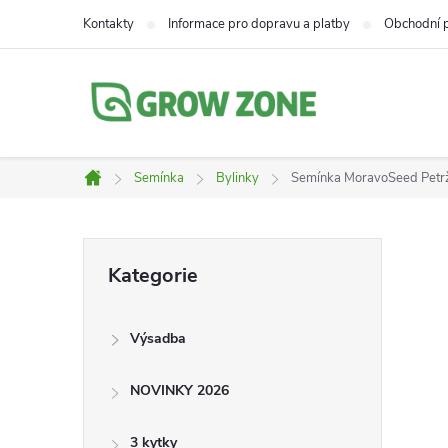
Přejít
Kontakty
Informace pro dopravu a platby
Obchodní 
na
obsah
Semínka
Bylinky
Semínka MoravoSeed Petr
Domů
P
Přeskočit
Kategorie
kategorie
o
Výsadba
s
NOVINKY 2026
t
3 kytky