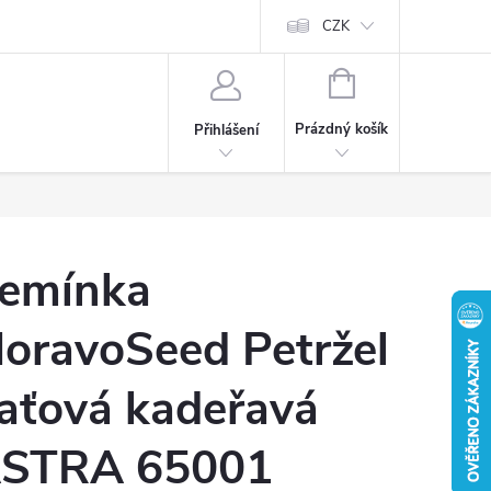
CZK
NÁKUPNÍ
KOŠÍK
Prázdný košík
Přihlášení
emínka
oravoSeed Petržel
aťová kadeřavá
STRA 65001