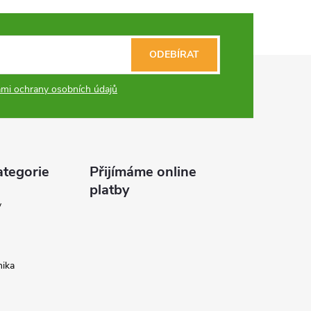
ODEBÍRAT
mi ochrany osobních údajů
ategorie
Přijímáme online
platby
y
ika