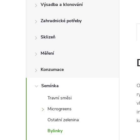
l
Výsadba a klonování
Zahradnické potřeby
Sklizeň
Měření
Konzumace
O
Semínka
r
Travní směsi
v
Microgreens
i
Ostatní zelenina
k
Bylinky