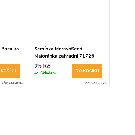
 Bazalka
Semínka MoravoSeed
Semínk
Majoránka zahradní 71726
Rozmarý
25 Kč
49 Kč
 KOŠÍKU
DO KOŠÍKU
Skladem
Sklad
Kód:
GMS0163
Kód:
GMS0171