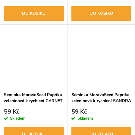
DO KOŠÍKU
DO KOŠÍKU
Semínka MoravoSeed Paprika
Semínka MoravoSeed Paprika
zeleninová k rychlení GARNET
zeleninová k rychlení SANDRA
F1, žlutá 64492
(TESLA F1), žlutá 64487
59 Kč
59 Kč
Skladem
Skladem
DO KOŠÍKU
DO KOŠÍKU