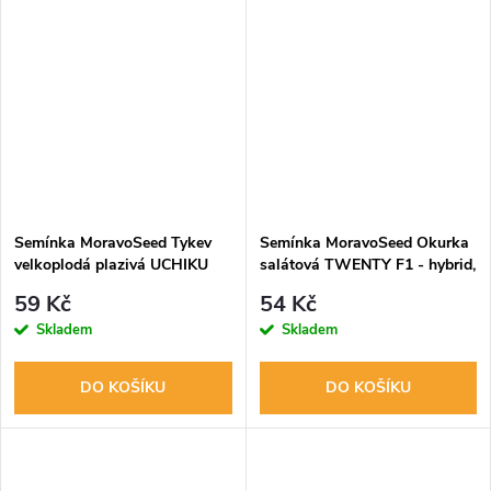
Semínka MoravoSeed Tykev
Semínka MoravoSeed Okurka
velkoplodá plazivá UCHIKU
salátová TWENTY F1 - hybrid,
KURI, typ Hokkaido 67303
do fóliovníku, 10s
59 Kč
54 Kč
Skladem
Skladem
DO KOŠÍKU
DO KOŠÍKU