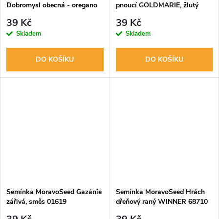
Dobromysl obecná - oregano
pnoucí GOLDMARIE, žlutý
71711
68300
39 Kč
39 Kč
Skladem
Skladem
DO KOŠÍKU
DO KOŠÍKU
Semínka MoravoSeed Gazánie
Semínka MoravoSeed Hrách
zářivá, směs 01619
dřeňový raný WINNER 68710