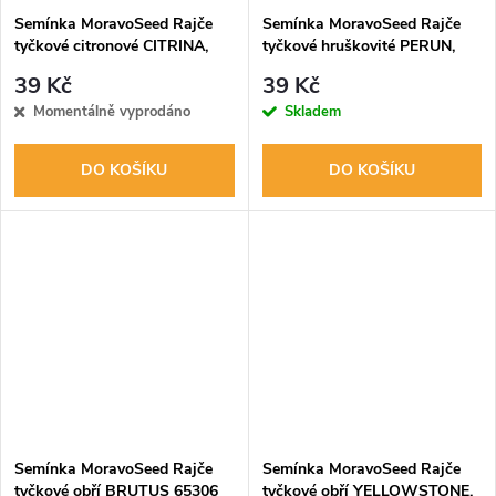
Semínka MoravoSeed Rajče
Semínka MoravoSeed Rajče
tyčkové citronové CITRINA,
tyčkové hruškovité PERUN,
žluté 65307
žluté 65300
39 Kč
39 Kč
Momentálně vyprodáno
Skladem
DO KOŠÍKU
DO KOŠÍKU
Semínka MoravoSeed Rajče
Semínka MoravoSeed Rajče
tyčkové obří BRUTUS 65306
tyčkové obří YELLOWSTONE,