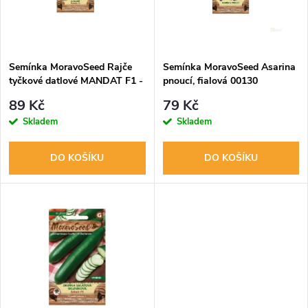
n
i
í
s
p
Semínka MoravoSeed Rajče
Semínka MoravoSeed Asarina
tyčkové datlové MANDAT F1 -
pnoucí, fialová 00130
p
hybrid 65420
r
89 Kč
79 Kč
r
Skladem
Skladem
o
o
DO KOŠÍKU
DO KOŠÍKU
d
d
u
u
k
k
t
t