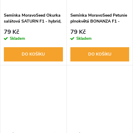
ů
ů
Semínka MoravoSeed Okurka
Semínka MoravoSeed Petunie
salátová SATURN F1 - hybrid,
plnokvětá BONANZA F1 -
do skleníku 64203
hybrid, směs 41189
79 Kč
79 Kč
Skladem
Skladem
DO KOŠÍKU
DO KOŠÍKU