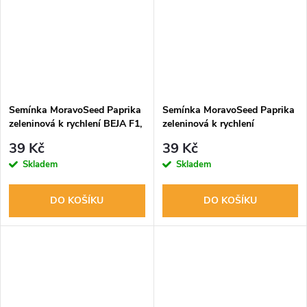
Semínka MoravoSeed Paprika
Semínka MoravoSeed Paprika
zeleninová k rychlení BEJA F1,
zeleninová k rychlení
do fóliovníku, 15s
CYNTHIA F1, na pole, 15s
39 Kč
39 Kč
Skladem
Skladem
DO KOŠÍKU
DO KOŠÍKU