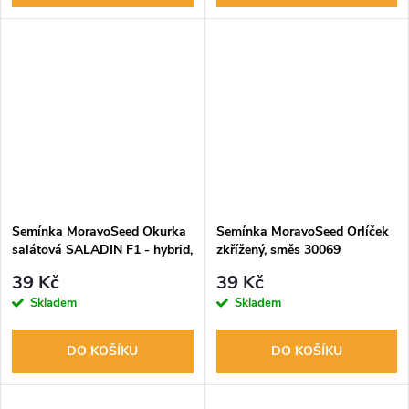
Semínka MoravoSeed Okurka
Semínka MoravoSeed Orlíček
salátová SALADIN F1 - hybrid,
zkřížený, směs 30069
do skleníku, 9 s
39 Kč
39 Kč
Skladem
Skladem
DO KOŠÍKU
DO KOŠÍKU