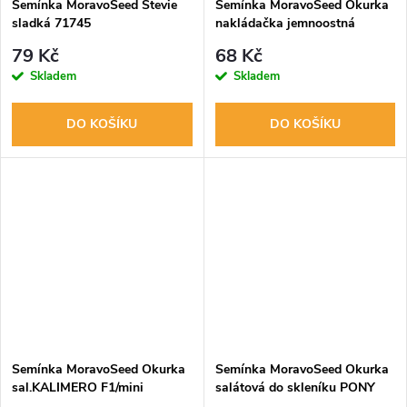
Semínka MoravoSeed Stevie
Semínka MoravoSeed Okurka
sladká 71745
nakládačka jemnoostná
AMELIA F1 - hybrid, 40s
79 Kč
68 Kč
Skladem
Skladem
DO KOŠÍKU
DO KOŠÍKU
Semínka MoravoSeed Okurka
Semínka MoravoSeed Okurka
sal.KALIMERO F1/mini
salátová do skleníku PONY
skl/part., 10s
F1, 12 s