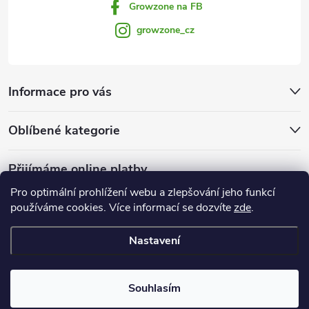
Growzone na FB
growzone_cz
Informace pro vás
Oblíbené kategorie
Přijímáme online platby
Pro optimální prohlížení webu a zlepšování jeho funkcí
používáme cookies. Více informací se dozvíte
zde
.
Nastavení
Copyright 2026
Growzone.cz
. Všechna práva vyhrazena.
Upravit
nastavení cookies
Souhlasím
Vytvořil Shoptet Premium