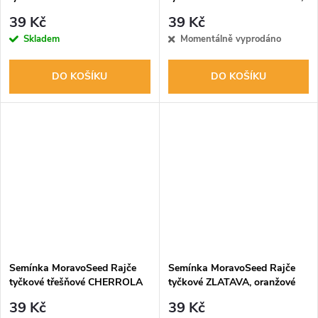
žluté 65310
39 Kč
39 Kč
Skladem
Momentálně vyprodáno
DO KOŠÍKU
DO KOŠÍKU
Semínka MoravoSeed Rajče
Semínka MoravoSeed Rajče
tyčkové třešňové CHERROLA
tyčkové ZLATAVA, oranžové
F1 - hybrid 65302
65350
39 Kč
39 Kč