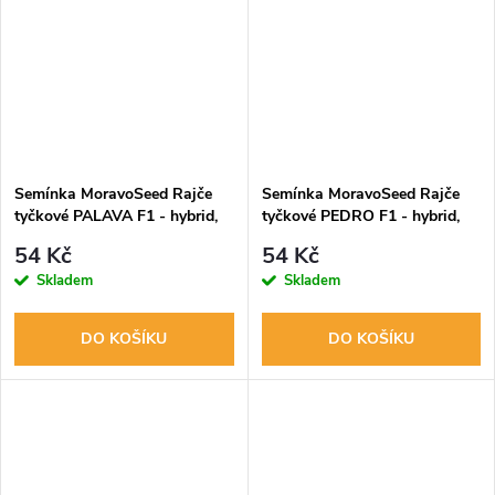
Semínka MoravoSeed Rajče
Semínka MoravoSeed Rajče
tyčkové PALAVA F1 - hybrid,
tyčkové PEDRO F1 - hybrid,
do skleníku, 30s
do skleníku, 30s
54 Kč
54 Kč
Skladem
Skladem
DO KOŠÍKU
DO KOŠÍKU