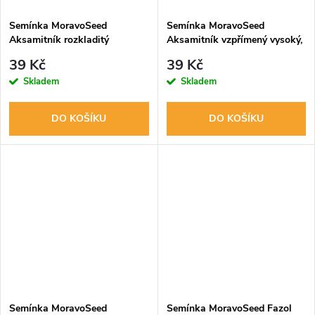
Semínka MoravoSeed
Semínka MoravoSeed
Aksamitník rozkladitý
Aksamitník vzpřímený vysoký,
jednoduchý, žluto-hnědý
směs 03609
39 Kč
39 Kč
03621
Skladem
Skladem
DO KOŠÍKU
DO KOŠÍKU
Semínka MoravoSeed
Semínka MoravoSeed Fazol