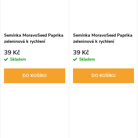
Semínka MoravoSeed Paprika
Semínka MoravoSeed Paprika
zeleninová k rychlení
zeleninová k rychlení
DEMETRA F1 - hybrid, 15s
SHARON F1 - hybrid, 15s
39 Kč
39 Kč
Skladem
Skladem
DO KOŠÍKU
DO KOŠÍKU