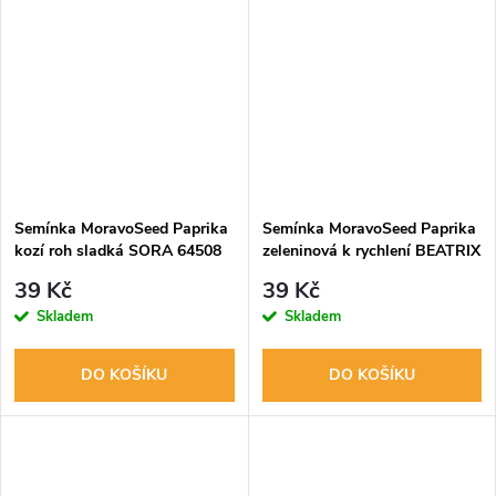
Semínka MoravoSeed Paprika
Semínka MoravoSeed Paprika
kozí roh sladká SORA 64508
zeleninová k rychlení BEATRIX
F1 - hybrid, 15s
39 Kč
39 Kč
Skladem
Skladem
DO KOŠÍKU
DO KOŠÍKU