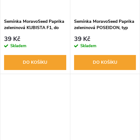
Semínka MoravoSeed Paprika
Semínka MoravoSeed Paprika
zeleninová KUBISTA F1, do
zeleninová POSEIDON, typ
skleníku, oranžová, 15s
beraní roh, pálivá 64506
39 Kč
39 Kč
Skladem
Skladem
DO KOŠÍKU
DO KOŠÍKU