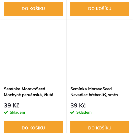
DO KOŠÍKU
DO KOŠÍKU
Semínka MoravoSeed
Semínka MoravoSeed
Mochyně peruánská, žlutá
Nevadlec hřebenitý, směs
32020
00599
39 Kč
39 Kč
Skladem
Skladem
DO KOŠÍKU
DO KOŠÍKU