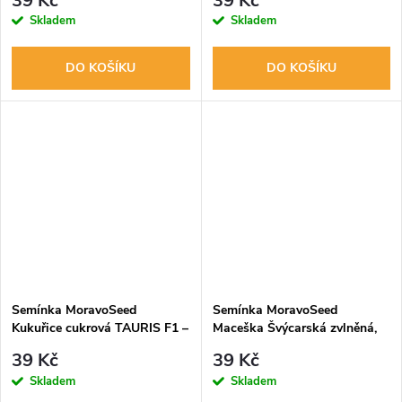
39 Kč
39 Kč
Skladem
Skladem
DO KOŠÍKU
DO KOŠÍKU
Semínka MoravoSeed
Semínka MoravoSeed
Kukuřice cukrová TAURIS F1 –
Maceška Švýcarská zvlněná,
hybrid, 20s
směs 20639
39 Kč
39 Kč
Skladem
Skladem