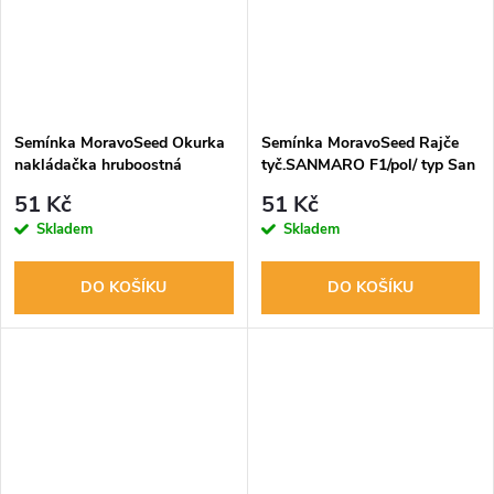
Semínka MoravoSeed Okurka
Semínka MoravoSeed Rajče
nakládačka hruboostná
tyč.SANMARO F1/pol/ typ San
ZUZANA, 30s
Marzano, 20s
51 Kč
51 Kč
Skladem
Skladem
DO KOŠÍKU
DO KOŠÍKU