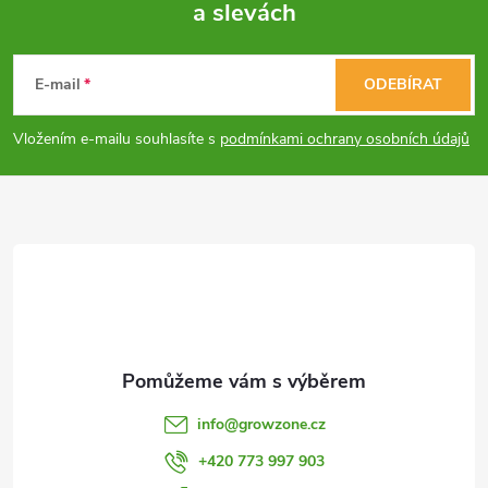
a slevách
á
Z
p
n
r
á
í
E-mail
ODEBÍRAT
v
p
Vložením e-mailu souhlasíte s
podmínkami ochrany osobních údajů
k
a
y
t
v
ý
í
p
i
s
info
@
growzone.cz
u
+420 773 997 903