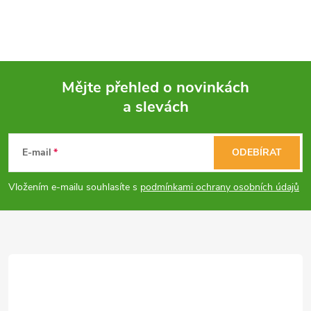
Mějte přehled o novinkách
a slevách
Z
á
E-mail
ODEBÍRAT
p
Vložením e-mailu souhlasíte s
podmínkami ochrany osobních údajů
a
t
í