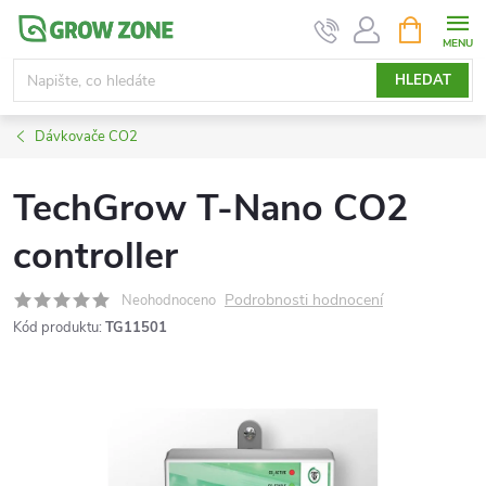
Přejít
NÁKUPNÍ
KOŠÍK
na
obsah
HLEDAT
Dávkovače CO2
TechGrow T-Nano CO2
controller
Podrobnosti hodnocení
Neohodnoceno
Kód produktu:
TG11501