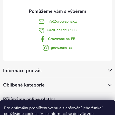
info
@
growzone.cz
+420 773 997 903
Growzone na FB
growzone_cz
Informace pro vás
Oblíbené kategorie
Přijímáme online platby
Pro optimální prohlížení webu a zlepšování jeho funkcí
používáme cookies. Více informací se dozvíte
zde
.