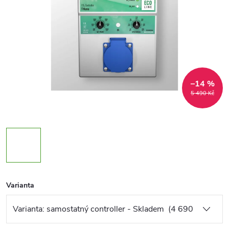
–14 %
5 490 Kč
Varianta