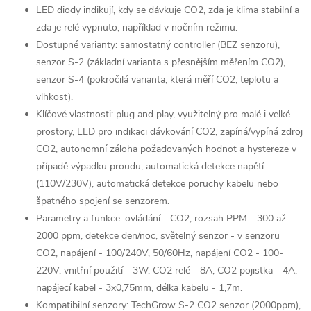
LED diody indikují, kdy se dávkuje CO2, zda je klima stabilní a
zda je relé vypnuto, například v nočním režimu.
Dostupné varianty: samostatný controller (BEZ senzoru),
senzor S-2 (základní varianta s přesnějším měřením CO2),
senzor S-4 (pokročilá varianta, která měří CO2, teplotu a
vlhkost).
Klíčové vlastnosti: plug and play, využitelný pro malé i velké
prostory, LED pro indikaci dávkování CO2, zapíná/vypíná zdroj
CO2, autonomní záloha požadovaných hodnot a hystereze v
případě výpadku proudu, automatická detekce napětí
(110V/230V), automatická detekce poruchy kabelu nebo
špatného spojení se senzorem.
Parametry a funkce: ovládání - CO2, rozsah PPM - 300 až
2000 ppm, detekce den/noc, světelný senzor - v senzoru
CO2, napájení - 100/240V, 50/60Hz, napájení CO2 - 100-
220V, vnitřní použití - 3W, CO2 relé - 8A, CO2 pojistka - 4A,
napájecí kabel - 3x0,75mm, délka kabelu - 1,7m.
Kompatibilní senzory: TechGrow S-2 CO2 senzor (2000ppm),