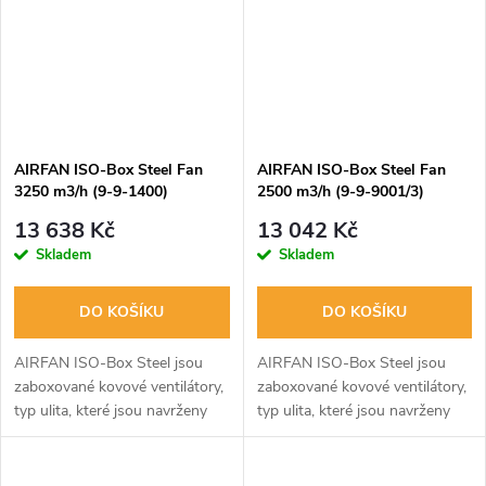
AIRFAN ISO-Box Steel Fan
AIRFAN ISO-Box Steel Fan
3250 m3/h (9-9-1400)
2500 m3/h (9-9-9001/3)
13 638 Kč
13 042 Kč
Skladem
Skladem
DO KOŠÍKU
DO KOŠÍKU
AIRFAN ISO-Box Steel jsou
AIRFAN ISO-Box Steel jsou
zaboxované kovové ventilátory,
zaboxované kovové ventilátory,
typ ulita, které jsou navrženy
typ ulita, které jsou navrženy
pro provoz za vysokého
pro provoz za vysokého
dostupného tlaku a mají velmi
dostupného tlaku a mají velmi
nízkou hladinu hluku.
nízkou hladinu hluku.