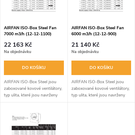
n
i
í
s
p
AIRFAN ISO-Box Steel Fan
AIRFAN ISO-Box Steel Fan
7000 m3/h (12-12-1100)
6000 m3/h (12-12-900)
p
r
22 163 Kč
21 140 Kč
r
Na objednávku
Na objednávku
o
o
DO KOŠÍKU
DO KOŠÍKU
d
d
AIRFAN ISO-Box Steel jsou
AIRFAN ISO-Box Steel jsou
u
zaboxované kovové ventilátory,
zaboxované kovové ventilátory,
typ ulita, které jsou navrženy
typ ulita, které jsou navrženy
u
pro provoz za vysokého
pro provoz za vysokého
k
dostupného tlaku a mají velmi
dostupného tlaku a mají velmi
k
nízkou hladinu hluku.
nízkou hladinu hluku.
t
Kompletní...
Kompletní...
t