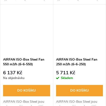
pro provoz za vysokého
pro provoz za vysokého
dostupného tlaku a mají velmi
dostupného tlaku a mají velmi
nízkou hladinu hluku.
nízkou hladinu hluku.
Kompletní...
Kompletní...
AIRFAN ISO-Box Steel Fan
AIRFAN ISO-Box Steel Fan
550 m3/h (6-6-550)
250 m3/h (6-6-250)
6 137 Kč
5 711 Kč
Na objednávku
Skladem
DO KOŠÍKU
DO KOŠÍKU
AIRFAN ISO-Box Steel jsou
AIRFAN ISO-Box Steel jsou