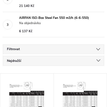
21 140 Kč
AIRFAN ISO-Box Steel Fan 550 m3/h (6-6-550)
Na objednávku
6 137 Kč
Filtrovat
Ř
Nejdražší
a
Nejlevnější
V
Nejprodávanější
z
ý
Abecedně
e
p