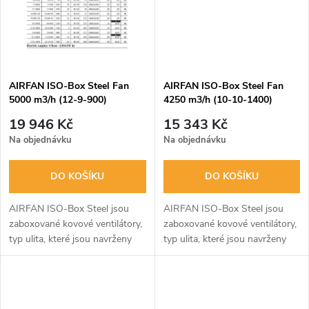
ů
ů
AIRFAN ISO-Box Steel Fan
AIRFAN ISO-Box Steel Fan
5000 m3/h (12-9-900)
4250 m3/h (10-10-1400)
19 946 Kč
15 343 Kč
Na objednávku
Na objednávku
DO KOŠÍKU
DO KOŠÍKU
AIRFAN ISO-Box Steel jsou
AIRFAN ISO-Box Steel jsou
zaboxované kovové ventilátory,
zaboxované kovové ventilátory,
typ ulita, které jsou navrženy
typ ulita, které jsou navrženy
pro provoz za vysokého
pro provoz za vysokého
dostupného tlaku a mají velmi
dostupného tlaku a mají velmi
nízkou hladinu hluku.
nízkou hladinu hluku.
Kompletní...
Kompletní...