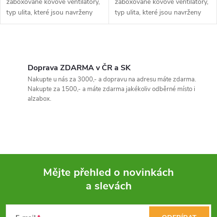
zaboxované kovové ventilátory,
zaboxované kovové ventilátory,
typ ulita, které jsou navrženy
typ ulita, které jsou navrženy
pro provoz za vysokého
pro provoz za vysokého
dostupného tlaku a mají velmi
dostupného tlaku a mají velmi
nízkou hladinu hluku.
nízkou hladinu hluku.
O
Kompletní...
Kompletní...
v
Doprava ZDARMA v ČR a SK
Nakupte u nás za 3000,- a dopravu na adresu máte zdarma.
l
Nakupte za 1500,- a máte zdarma jakékoliv odběrné místo i
alzabox.
á
d
a
c
Mějte přehled o novinkách
í
a slevách
Z
p