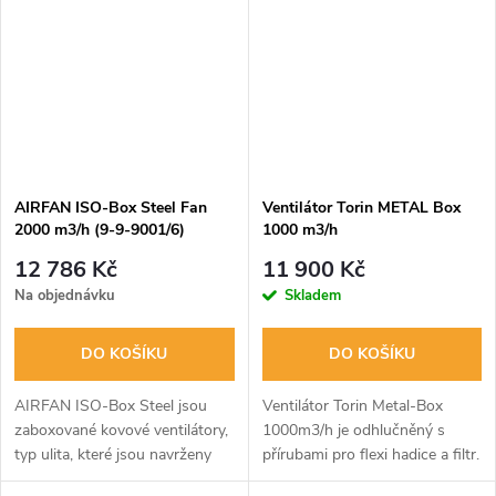
Kompletní...
Kompletní...
AIRFAN ISO-Box Steel Fan
Ventilátor Torin METAL Box
2000 m3/h (9-9-9001/6)
1000 m3/h
12 786 Kč
11 900 Kč
Na objednávku
Skladem
DO KOŠÍKU
DO KOŠÍKU
AIRFAN ISO-Box Steel jsou
Ventilátor Torin Metal-Box
zaboxované kovové ventilátory,
1000m3/h je odhlučněný s
typ ulita, které jsou navrženy
přírubami pro flexi hadice a filtr.
pro provoz za vysokého
Napětí 230V, průtok vzduchu