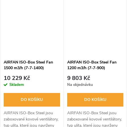
dostupného tlaku a mají velmi
1000m3/hod, elektrický příkon
nízkou hladinu hluku.
73W. Velikost příruby
Kompletní...
2x250mm.
AIRFAN ISO-Box Steel Fan
AIRFAN ISO-Box Steel Fan
1500 m3/h (7-7-1400)
1200 m3/h (7-7-900)
10 229 Kč
9 803 Kč
Skladem
Na objednávku
DO KOŠÍKU
DO KOŠÍKU
AIRFAN ISO-Box Steel jsou
AIRFAN ISO-Box Steel jsou
zaboxované kovové ventilátory,
zaboxované kovové ventilátory,
typ ulita, které jsou navrženy
typ ulita, které jsou navrženy