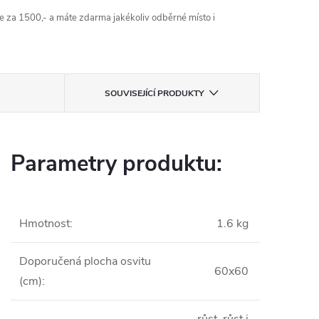
 za 1500,- a máte zdarma jakékoliv odběrné místo i
SOUVISEJÍCÍ PRODUKTY
Parametry produktu:
Hmotnost
:
1.6 kg
Doporučená plocha osvitu
60x60
(cm)
: