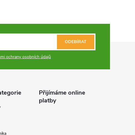
ODEBÍRAT
mi ochrany osobních údajů
ategorie
Přijímáme online
platby
y
ika