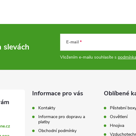
E-mail
a slevách
Vložením e-mailu souhlasíte s
podmínka
Informace pro vás
Oblíbené k
Kontakty
Pěstební box
Informace pro dopravu a
Osvětlení
platby
Hnojiva
ne.cz
Obchodní podmínky
Vzduchotechn