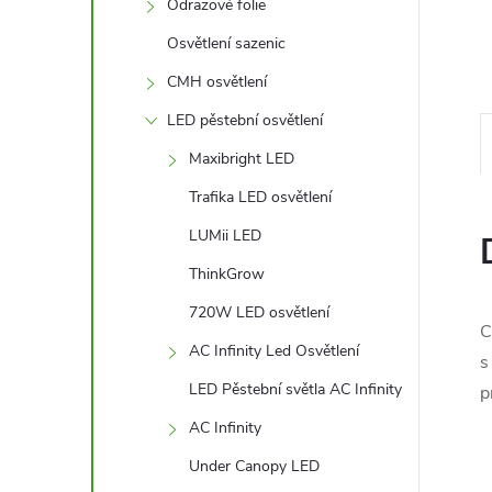
l
Odrazové folie
Osvětlení sazenic
CMH osvětlení
LED pěstební osvětlení
Maxibright LED
Trafika LED osvětlení
LUMii LED
ThinkGrow
720W LED osvětlení
C
AC Infinity Led Osvětlení
s
LED Pěstební světla AC Infinity
p
AC Infinity
Under Canopy LED