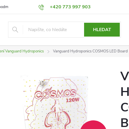
+420 773 997 903
podmínky
Výměna a Vrácení
Podmínky ochrany osobních údajů
HLEDAT
ení Vanguard Hydroponics
Vanguard Hydroponics COSMOS LED Boar
V
H
C
B