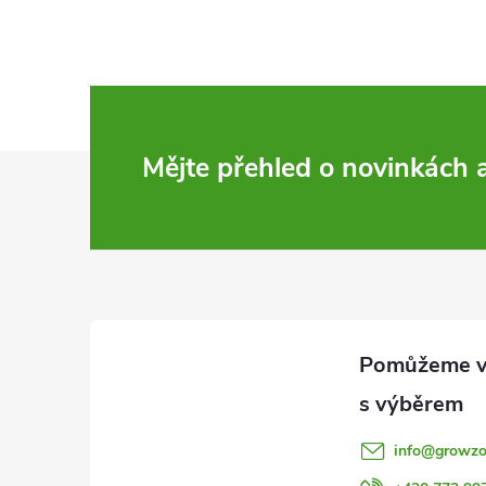
Z
Mějte přehled o novinkách
á
p
a
t
í
info
@
growzo