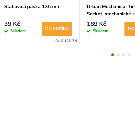
Stahovací páska 135 mm
Urban Mechanical Ti
Socket, mechanické s
hodiny
39 Kč
189 Kč
DO KOŠÍKU
DO
Skladem
Skladem
Kód:
C-125-ZN