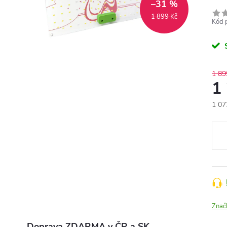
–31 %
1 899 Kč
Kód 
1 89
1
1 07
Měr
cena
Znač
Doprava ZDARMA v ČR a SK