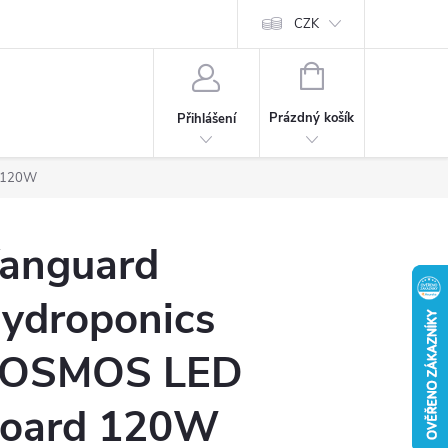
CZK
NÁKUPNÍ
KOŠÍK
Prázdný košík
Přihlášení
d 120W
anguard
ydroponics
OSMOS LED
oard 120W