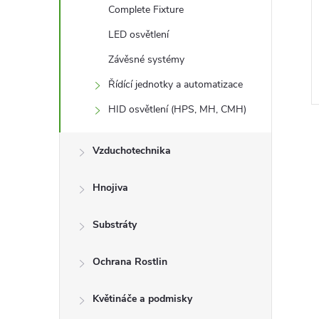
Complete Fixture
 60,
Urban Thermo-hygrometer
0cm
MEDIUM, teploměr a vlhkoměr
LED osvětlení
se sondou
289 Kč
Závěsné systémy
DO KOŠÍKU
DO KOŠÍKU
Skladem
Řídící jednotky a automatizace
Kód:
N49599
Kód:
N49227
HID osvětlení (HPS, MH, CMH)
Vzduchotechnika
Hnojiva
Substráty
Ochrana Rostlin
Květináče a podmisky