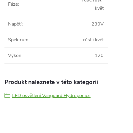
růst, růst i
Fáze
:
květ
Napětí
:
230V
Spektrum
:
růst i květ
Výkon
:
120
Produkt naleznete v této kategorii
LED osvětlení Vanguard Hydroponics