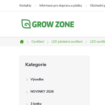
Přejít
Kontakty
Informace pro dopravu a platby
Obchodní 
na
obsah
Osvětlení
LED pěstební osvětlení
LED osvětl
Domů
P
Přeskočit
Kategorie
kategorie
o
Výsadba
s
NOVINKY 2026
t
3 kytky