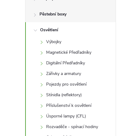
r
a
Pěstební boxy
n
Osvětlení
Výbojky
n
Magnetické Předřadníky
í
Digitální Předřadníky
Zářivky a armatury
p
Pojezdy pro osvětlení
a
Stínidla (reflektory)
n
Příslušenství k osvětlení
Úsporné lampy (CFL)
e
Rozvaděče - spínací hodiny