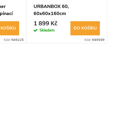
mer
URBANBOX 60,
Urban 
pínací
60x60x160cm
MEDIUM,
se sond
1 899 Kč
289 K
 KOŠÍKU
DO KOŠÍKU
Skladem
Sklad
Kód:
N49225
Kód:
N49599