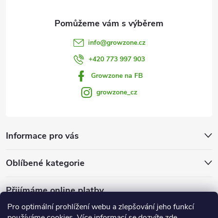
info
@
growzone.cz
+420 773 997 903
Growzone na FB
growzone_cz
Informace pro vás
Oblíbené kategorie
Přijímáme online platby
Pro optimální prohlížení webu a zlepšování jeho funkcí
používáme cookies. Více informací se dozvíte
zde
.