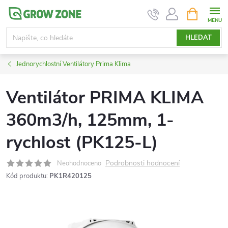
Přejít
NÁKUPNÍ
KOŠÍK
na
obsah
HLEDAT
Jednorychlostní Ventilátory Prima Klima
Ventilátor PRIMA KLIMA
360m3/h, 125mm, 1-
rychlost (PK125-L)
Podrobnosti hodnocení
Neohodnoceno
Kód produktu:
PK1R420125