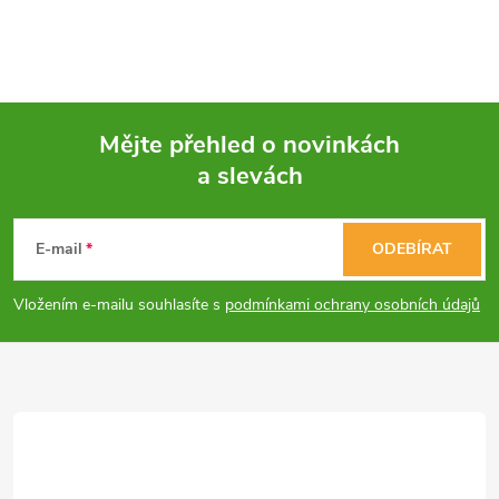
Mějte přehled o novinkách
a slevách
Z
á
E-mail
ODEBÍRAT
p
Vložením e-mailu souhlasíte s
podmínkami ochrany osobních údajů
a
t
í