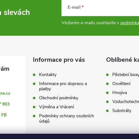
E-mail
a slevách
Vložením e-mailu souhlasíte s
podmínka
Informace pro vás
Oblíbené k
Kontakty
Pěstební box
Informace pro dopravu a
Osvětlení
platby
Hnojiva
ne.cz
Obchodní podmínky
Vzduchotechn
7 903
Výměna a Vrácení
Substráty
 FB
Podmínky ochrany osobních
údajů