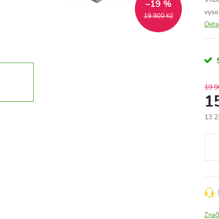
–19 %
vyso
19 900 Kč
Deta
19 9
1
13 2
Měr
cena
Znač