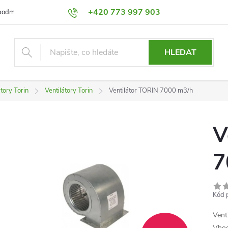
+420 773 997 903
podmínky
Výměna a Vrácení
Podmínky ochrany osobních údajů
HLEDAT
átory Torin
Ventilátory Torin
Ventilátor TORIN 7000 m3/h
V
7
Kód 
Vent
Vhod