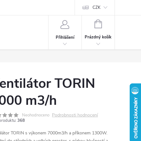
CZK
NÁKUPNÍ
KOŠÍK
Prázdný košík
Přihlášení
entilátor TORIN
000 m3/h
Podrobnosti hodnocení
Neohodnoceno
produktu:
368
ilátor TORIN s výkonem 7000m3/h a příkonem 1300W.
ný do středních a velkých prostor, s nízkou hlučností a