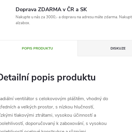
Doprava ZDARMA v ČR a SK
Nakupte u nás za 3000,- a dopravu na adresu máte zdarma. Nakupte
alzabox.
POPIS PRODUKTU
DISKUZE
Detailní popis produktu
adiální ventilátor s celokovovým pláštěm, vhodný do
tředních a velkých prostor, s nízkou hlučností,
ízkými tlakovými ztrátami, vysokou účinností a
polehlivostí, doporučovaný k zaboxování, s vysokou
polehlivostí ocelové konstrukce a různými