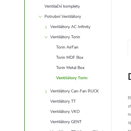
l
Ventilační komplety
Potrubní Ventilátory
Ventilátory AC Infinity
Ventilátory Torin
Torin AirFan
Torin MDF Box
Torin Metal Box
Ventilátory Torin
Ventilátory Can-Fan RUCK
R
Ventilátory TT
s
Ventilátory VKO
n
Ventilátory GENT
s
s