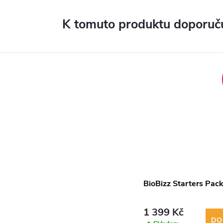
K tomuto produktu doporuču
BioBizz Starters Pac
1 399 Kč
DO