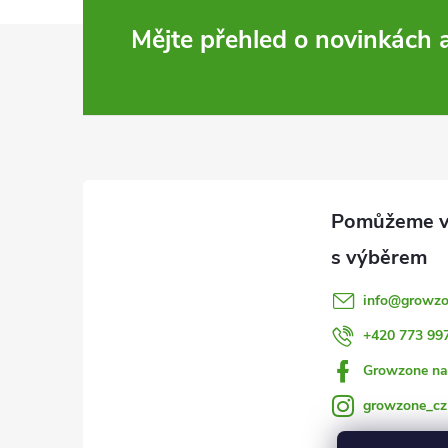
Z
Mějte přehled o novinkách
á
p
a
t
í
info
@
growzo
+420 773 99
Growzone na
growzone_cz