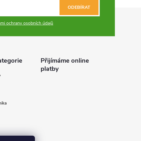
ODEBÍRAT
mi ochrany osobních údajů
ategorie
Přijímáme online
platby
y
ika