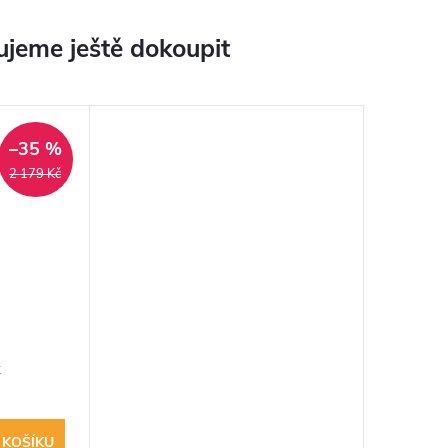
jeme ještě dokoupit
–35 %
2 179 Kč
k
 KOŠÍKU