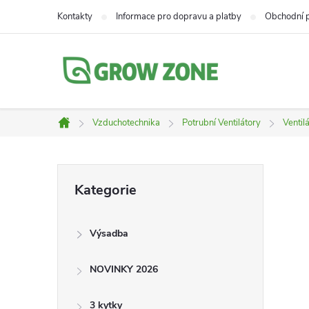
Přejít
Kontakty
Informace pro dopravu a platby
Obchodní 
na
obsah
Vzduchotechnika
Potrubní Ventilátory
Ventil
Domů
P
Přeskočit
Kategorie
kategorie
o
Výsadba
s
NOVINKY 2026
t
3 kytky