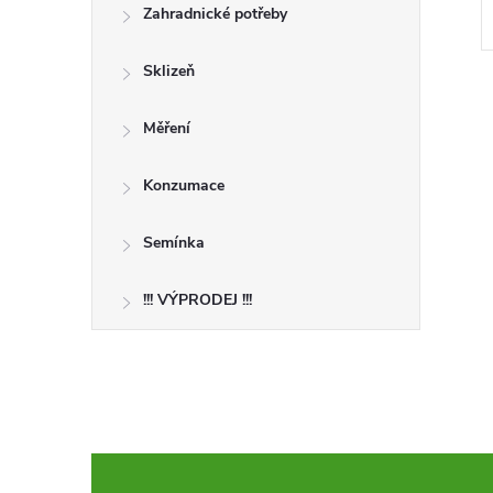
Zahradnické potřeby
Sklizeň
Měření
Konzumace
Semínka
!!! VÝPRODEJ !!!