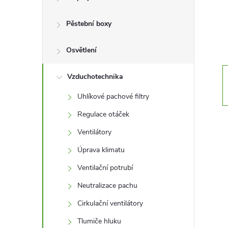
r
a
Pěstební boxy
n
Osvětlení
n
Vzduchotechnika
Uhlíkové pachové filtry
í
Regulace otáček
p
Ventilátory
Úprava klimatu
a
Ventilační potrubí
n
Neutralizace pachu
e
Cirkulační ventilátory
Tlumiče hluku