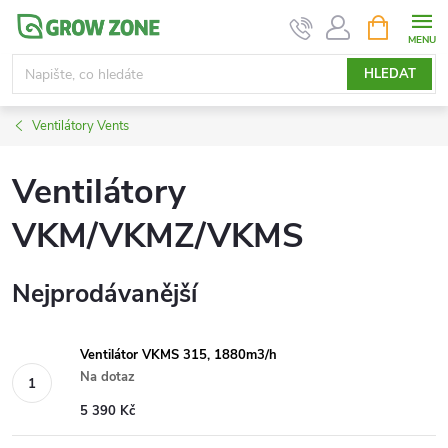
Přejít
NÁKUPNÍ
KOŠÍK
na
obsah
HLEDAT
Ventilátory Vents
Ventilátory
VKM/VKMZ/VKMS
Nejprodávanější
Ventilátor VKMS 315, 1880m3/h
Na dotaz
5 390 Kč