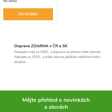
r
Na dotaz
o
o
DO KOŠÍKU
d
d
u
O
u
k
v
Doprava ZDARMA v ČR a SK
k
Nakupte u nás za 3000,- a dopravu na adresu máte zdarma.
l
t
Nakupte za 1500,- a máte zdarma jakékoliv odběrné místo i
t
alzabox.
á
ů
ů
d
a
c
Mějte přehled o novinkách
í
a slevách
Z