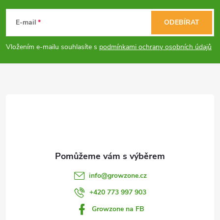
p
á
E-mail
ODEBÍRAT
r
p
v
Vložením e-mailu souhlasíte s
podmínkami ochrany osobních údajů
a
k
y
t
v
í
ý
p
i
info
@
growzone.cz
s
+420 773 997 903
u
Growzone na FB