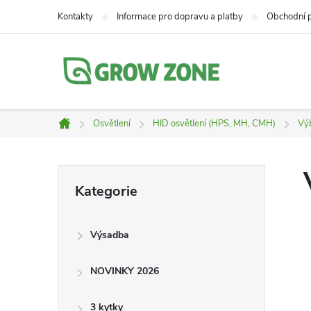
Přejít
Kontakty
Informace pro dopravu a platby
Obchodní 
na
obsah
Osvětlení
HID osvětlení (HPS, MH, CMH)
Vý
Domů
P
Přeskočit
Kategorie
kategorie
o
Výsadba
s
NOVINKY 2026
t
3 kytky