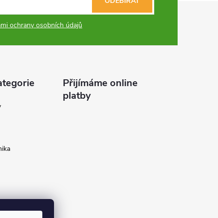
ODEBÍRAT
mi ochrany osobních údajů
ategorie
Přijímáme online
platby
y
ika