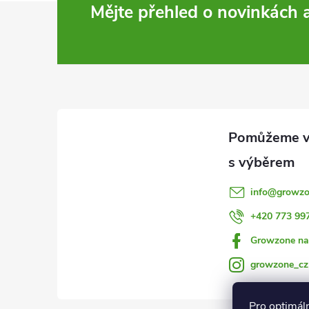
Z
Mějte přehled o novinkách
á
p
a
t
í
info
@
growzo
+420 773 99
Growzone na
growzone_cz
Pro optimál