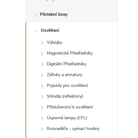
r
a
Pěstební boxy
n
Osvětlení
Výbojky
n
Magnetické Předřadníky
í
Digitální Předřadníky
Zářivky a armatury
p
Pojezdy pro osvětlení
a
Stínidla (reflektory)
n
Příslušenství k osvětlení
Úsporné lampy (CFL)
e
Rozvaděče - spínací hodiny