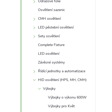
l
Odrazové folie
Osvětlení sazenic
CMH osvětlení
LED pěstební osvětlení
Sety osvětlení
Complete Fixture
LED osvětlení
Závěsné systémy
Řídící jednotky a automatizace
HID osvětlení (HPS, MH, CMH)
Výbojky
Výbojky o výkonu 600W
Výbojky pro Květ