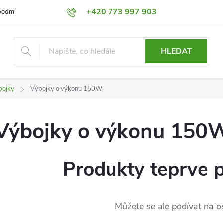
+420 773 997 903
podmínky
Výměna a Vrácení
Podmínky ochrany osobních údajů
HLEDAT
bojky
Výbojky o výkonu 150W
Výbojky o výkonu 150
Produkty teprve 
Můžete se ale podívat na os