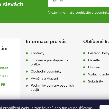
E-mail
a slevách
Vložením e-mailu souhlasíte s
podmínka
Informace pro vás
Oblíbené k
Kontakty
Pěstební box
Informace pro dopravu a
Osvětlení
platby
Hnojiva
ne.cz
Obchodní podmínky
Vzduchotechn
7 903
Výměna a Vrácení
Substráty
 FB
Podmínky ochrany osobních
údajů
ní prohlížení webu a zlepšování jeho funkcí používáme