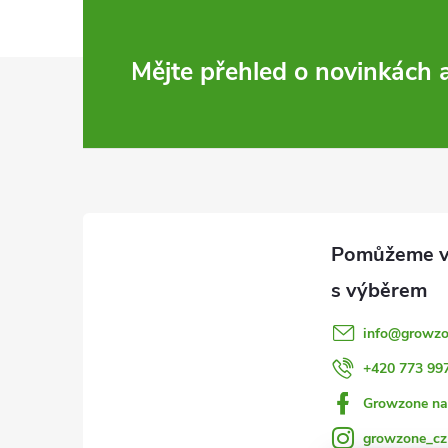
Z
Mějte přehled o novinkách
á
p
a
t
í
info
@
growzo
+420 773 99
Growzone na
growzone_cz