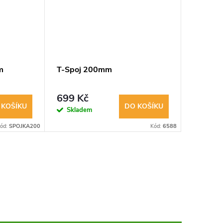
m
T-Spoj 200mm
Secret 
2/3x 20
přísluš
699 Kč
899 K
 KOŠÍKU
DO KOŠÍKU
Skladem
Sklad
ód:
SPOJKA200
Kód:
6588