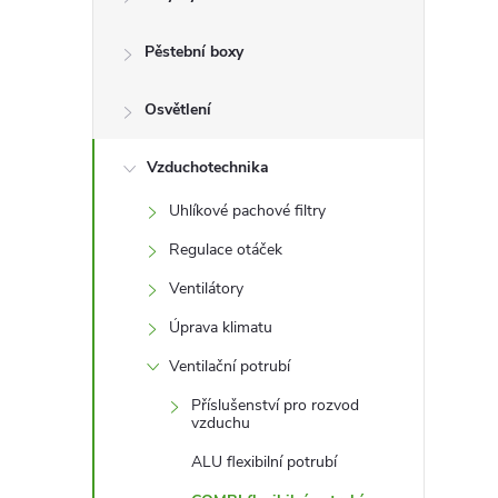
r
a
Pěstební boxy
n
Osvětlení
n
Vzduchotechnika
Uhlíkové pachové filtry
í
Regulace otáček
p
Ventilátory
Úprava klimatu
a
Ventilační potrubí
n
Příslušenství pro rozvod
vzduchu
e
ALU flexibilní potrubí