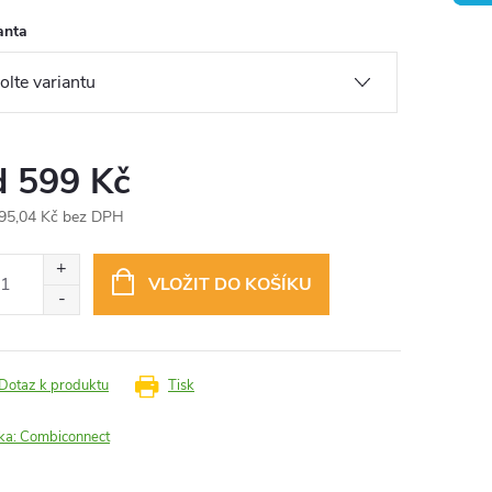
anta
d
599 Kč
95,04 Kč
bez DPH
ná
:
VLOŽIT DO KOŠÍKU
Dotaz k produktu
Tisk
ka:
Combiconnect