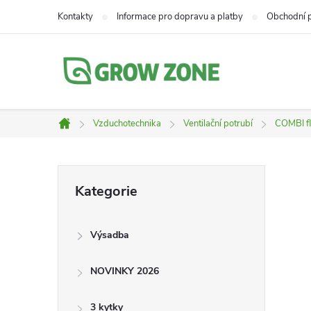
Přejít
Kontakty
Informace pro dopravu a platby
Obchodní 
na
obsah
Vzduchotechnika
Ventilační potrubí
COMBI fle
Domů
P
Přeskočit
Kategorie
kategorie
o
Výsadba
s
NOVINKY 2026
t
3 kytky