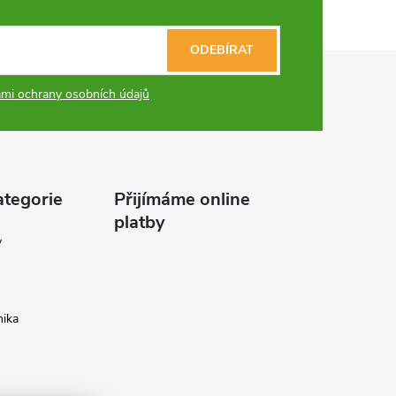
ODEBÍRAT
mi ochrany osobních údajů
ategorie
Přijímáme online
platby
y
ika