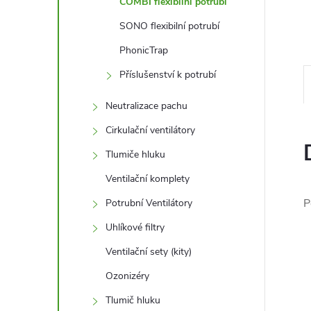
l
COMBI flexibilní potrubí
SONO flexibilní potrubí
PhonicTrap
Příslušenství k potrubí
Neutralizace pachu
Cirkulační ventilátory
Tlumiče hluku
Ventilační komplety
P
Potrubní Ventilátory
Uhlíkové filtry
Ventilační sety (kity)
Ozonizéry
Tlumič hluku