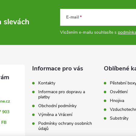
E-mail
a slevách
Vložením e-mailu souhlasíte s
podmínka
Informace pro vás
Oblíbené k
Kontakty
Pěstební box
Informace pro dopravu a
Osvětlení
platby
Hnojiva
ne.cz
Obchodní podmínky
Vzduchotechn
7 903
Výměna a Vrácení
Substráty
 FB
Podmínky ochrany osobních
údajů