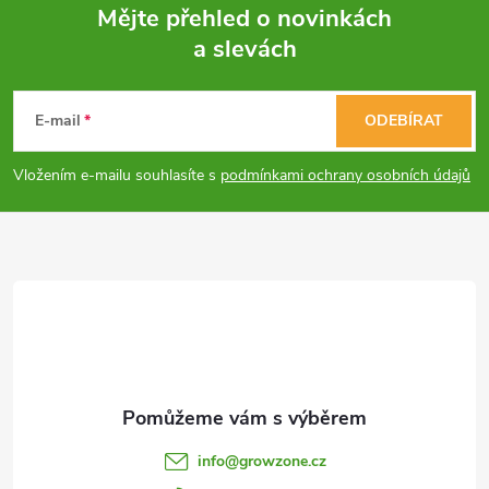
ů
Mějte přehled o novinkách
ů
d
a slevách
Z
a
á
c
E-mail
ODEBÍRAT
p
í
Vložením e-mailu souhlasíte s
podmínkami ochrany osobních údajů
p
a
r
t
v
í
k
y
v
info
@
growzone.cz
ý