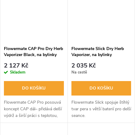
Flowermate CAP Pro Dry Herb
Flowermate Slick Dry Herb
Vaporizer Black, na bylinky
Vaporizer, na bylinky
2 127 Kč
2 035 Kč
Skladem
Na cestě
DO KOŠÍKU
DO KOŠÍKU
Flowermate CAP Pro posouvá
Flowermate Slick spojuje štíhlý
koncept CAP dál– přidává delší
tvar pera s větší baterií pro delší
výdrž a širší práci s teplotou,
seance.
přitom zůstává kapesní.