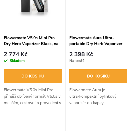
ů
ů
Flowermate V5.0s Mini Pro
Flowermate Aura Ultra-
Dry Herb Vaporizer Black, na
portable Dry Herb Vaporizer
bylinky
2 774 Kč
2 398 Kč
Skladem
Na cestě
DO KOŠÍKU
DO KOŠÍKU
Flowermate V5.0s Mini Pro
Flowermate Aura je
přináší oblíbený formát V5.0s v
ultra‑kompaktní bylinkový
menším, cestovním provedení s
vaporizér do kapsy.
plnou kontrolou teploty.