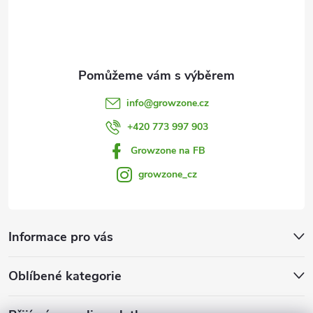
v
í
k
y
v
info
@
growzone.cz
ý
+420 773 997 903
p
Growzone na FB
i
growzone_cz
s
u
Informace pro vás
Oblíbené kategorie