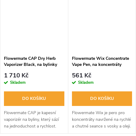
Flowermate CAP Dry Herb
Flowermate Wix Concentrate
Vaporizer Black, na bylinky
Vape Pen, na koncentráty
1 710 Kč
561 Kč
Skladem
Skladem
DO KOŠÍKU
DO KOŠÍKU
Flowermate CAP je kapesní
Flowermate Wix je pero pro
vaporizér na byliny, který sází
koncentráty navržené na rychlé
na jednoduchost a rychlost.
a chutné seance s vosky a oleji.