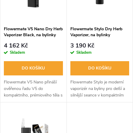
n
i
í
s
p
Flowermate V5 Nano Dry Herb
Flowermate Stylo Dry Herb
Vaporizer Black, na bylinky
Vaporizer, na bylinky
p
r
4 162 Kč
3 190 Kč
r
Skladem
Skladem
o
o
DO KOŠÍKU
DO KOŠÍKU
d
d
Flowermate V5 Nano přináší
Flowermate Stylo je moderní
u
ověřenou řadu V5 do
vaporizér na byliny pro delší a
kompaktního, prémiového těla s
silnější seance v kompaktním
u
vyměnitelným napájením.
těle.
k
k
t
t