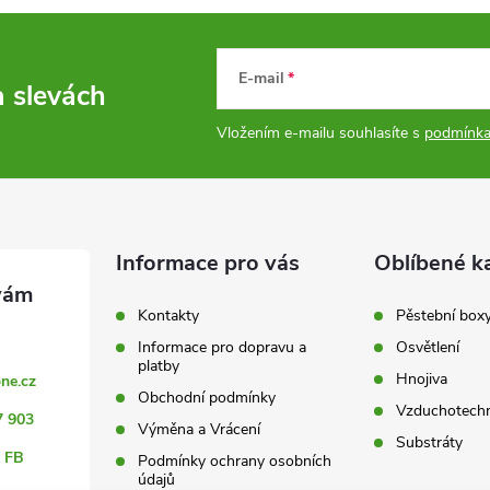
E-mail
a slevách
Vložením e-mailu souhlasíte s
podmínka
Informace pro vás
Oblíbené k
Kontakty
Pěstební box
Informace pro dopravu a
Osvětlení
platby
Hnojiva
ne.cz
Obchodní podmínky
Vzduchotechn
7 903
Výměna a Vrácení
Substráty
 FB
Podmínky ochrany osobních
údajů