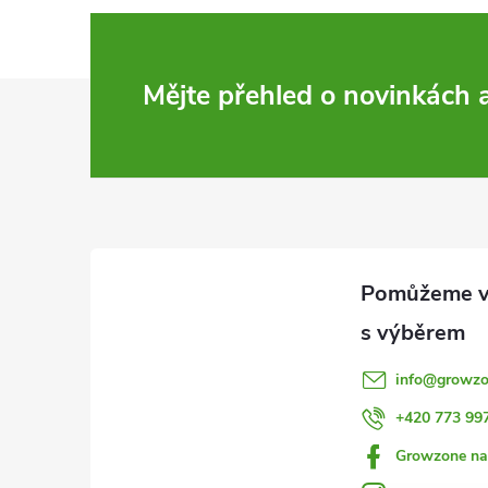
Z
Mějte přehled o novinkách
á
p
a
t
í
info
@
growzo
+420 773 99
Growzone na