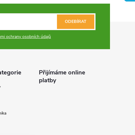
ODEBÍRAT
mi ochrany osobních údajů
ategorie
Přijímáme online
platby
y
ika