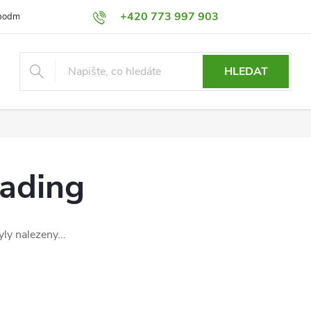
+420 773 997 903
podmínky
Výměna a Vrácení
Podmínky ochrany osobních údajů
HLEDAT
rading
ly nalezeny...