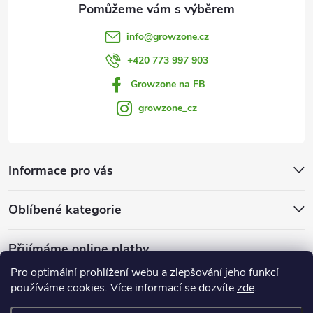
v
info
@
growzone.cz
ý
+420 773 997 903
p
Growzone na FB
i
growzone_cz
s
u
Informace pro vás
Oblíbené kategorie
Přijímáme online platby
Pro optimální prohlížení webu a zlepšování jeho funkcí
používáme cookies. Více informací se dozvíte
zde
.