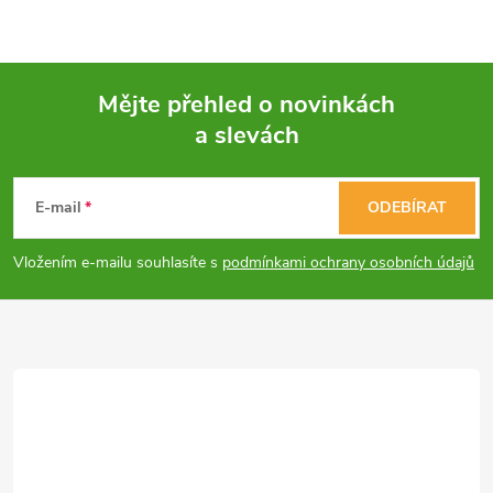
ů
ů
l
á
Mějte přehled o novinkách
d
a slevách
Z
a
á
c
E-mail
ODEBÍRAT
p
í
Vložením e-mailu souhlasíte s
podmínkami ochrany osobních údajů
p
a
r
t
v
í
k
y