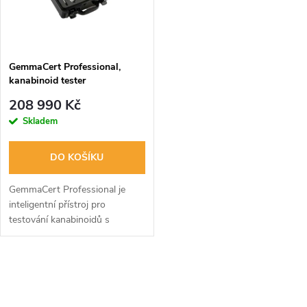
n
i
í
s
p
GemmaCert Professional,
kanabinoid tester
p
r
208 990 Kč
r
Skladem
o
o
DO KOŠÍKU
d
d
GemmaCert Professional je
u
inteligentní přístroj pro
testování kanabinoidů s
u
nejmodernější technologií NIR
k
spektroskopie. Analyzuje
k
vzorky rychle a nedestruktivně,
O
t
poskytuje...
t
v