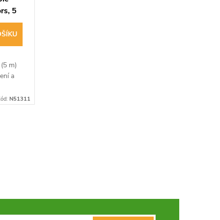
rs, 5
OŠÍKU
 (5 m)
ení a
ód:
N51311