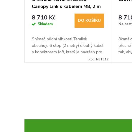
Canopy Link s kabelem M8, 2 m
8 710 Kč
8 71
DO KOŠÍKU
Skladem
Na cest
Snímač půdní vlhkosti Teralink
8kanál
obsahuje 6 stop (2 metry) dlouhý kabel
přesné 
s konektorem M8, který je navržen pro
tak, ab
rychlou instalaci a snadnou údržbu.
systém
Kód:
N51312
Growlin
O
v
l
á