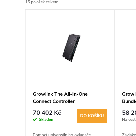
15
položek celkem
z
V
e
ý
n
p
í
i
p
s
r
p
Growlink The All-In-One
Growli
o
Connect Controller
Bundl
r
d
70 402 Kč
58 2
DO KOŠÍKU
o
Skladem
Na cest
u
Pomocí univerzálního ovladače
Zavlaž