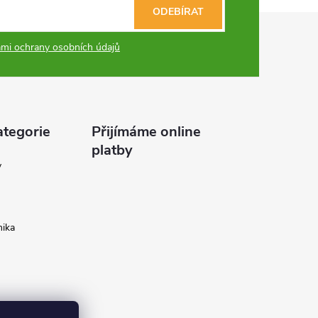
ODEBÍRAT
mi ochrany osobních údajů
ategorie
Přijímáme online
platby
y
ika