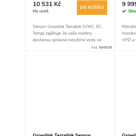
10 531 Kč
9 99
DO KOŠÍKU
Na cestě
Skl
Senzor Growlink Terralink (VWC, EC,
Klimati
Temp) zajišťuje, že vaše rostliny
monitor
dostanou správné množství vody ve
VPD a v
správný čas. Snižte plýtvání a
čímž po
Kód:
N50838
maximalizujte výnosy. Každý senzor
řízení 
nabízí...
Growlink Terralink Sensor
Growl