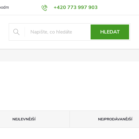
+420 773 997 903
podmínky
Výměna a Vrácení
Podmínky ochrany osobních údajů
HLEDAT
NEJLEVNĚJŠÍ
NEJPRODÁVANĚJŠÍ