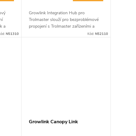
ový
Growlink Integration Hub pro
ní
Trolmaster slouží pro bezproblémové
k a
propojení s Trolmaster zařízeními a
hlivé
sensory.
ód:
N51310
Kód:
N52110
tředí.
Growlink Canopy Link