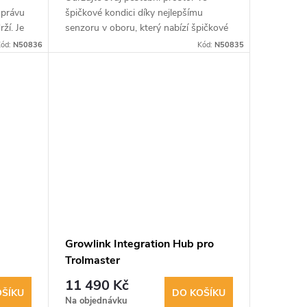
správu
špičkové kondici díky nejlepšímu
ží. Je
senzoru v oboru, který nabízí špičkové
a pH.
monitorování teploty, vlhkosti, VPD a
ód:
N50836
Kód:
N50835
CO2 v reálném čase i v těch...
Growlink Integration Hub pro
Trolmaster
11 490 Kč
OŠÍKU
DO KOŠÍKU
Na objednávku