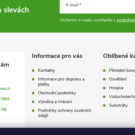
E-mail
a slevách
Vložením e-mailu souhlasíte s
podmínka
Informace pro vás
Oblíbené k
Kontakty
Pěstební box
Informace pro dopravu a
Osvětlení
platby
Hnojiva
ne.cz
Obchodní podmínky
Vzduchotechn
7 903
Výměna a Vrácení
Substráty
 FB
Podmínky ochrany osobních
údajů