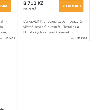
8 710 Kč
OŠÍKU
DO KOŠÍKU
Na cestě
alink
CanopyLINK připojuje až osm senzorů,
lo,
včetně senzorů substrátu Terralink a
čase,
klimatických senzorů Climalink, k
ro
systému Growlink prostřednictvím
ód:
N51451
Kód:
N51309
HUB nebo Wi-Fi. Zjednodušuje sběr...
ble