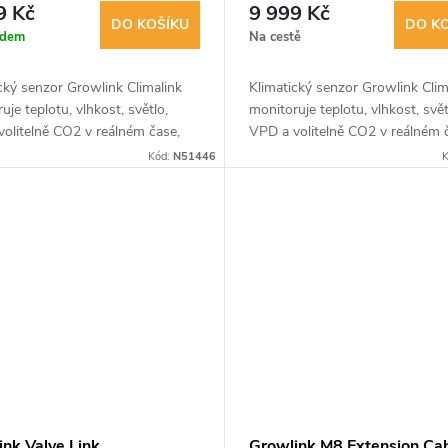
9 Kč
9 999 Kč
DO KOŠÍKU
DO K
adem
Na cestě
cký senzor Growlink Climalink
Klimatický senzor Growlink Clim
uje teplotu, vlhkost, světlo,
monitoruje teplotu, vlhkost, svět
olitelně CO2 v reálném čase,
VPD a volitelně CO2 v reálném 
skytuje základní údaje pro
čímž poskytuje základní údaje p
Kód:
N51446
K
klimatu v pěstebním...
řízení klimatu v pěstebním...
ink Valve Link
Growlink M8 Extension Ca