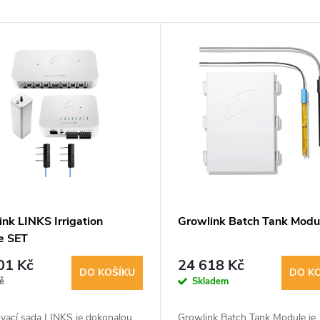
nk LINKS Irrigation
Growlink Batch Tank Modul
e SET
01 Kč
24 618 Kč
DO KOŠÍKU
DO K
ě
Skladem
ovací sada LINKS je dokonalou
Growlink Batch Tank Module je