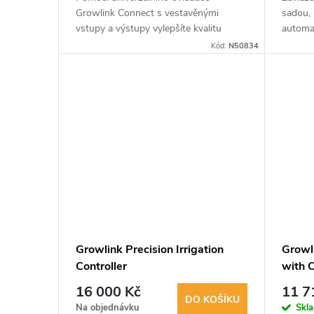
d
k
Growlink Connect s vestavěnými
sadou,
u
vstupy a výstupy vylepšíte kvalitu
automat
pěstování. Toto jediné, jednotné
komple
t
Kód:
N50834
zařízení poskytuje bezkonkurenční
valveLI
k
kontrolu,...
ů
t
ů
Growlink Precision Irrigation
Growl
Controller
with 
16 000 Kč
11 7
DO KOŠÍKU
Na objednávku
Skl