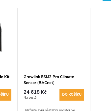
e Kit
Growlink ESM2 Pro Climate
Sensor (BACnet)
24 618 Kč
OŠÍKU
DO KOŠÍKU
Na cestě
Udržujte svůj pěstební prostor ve