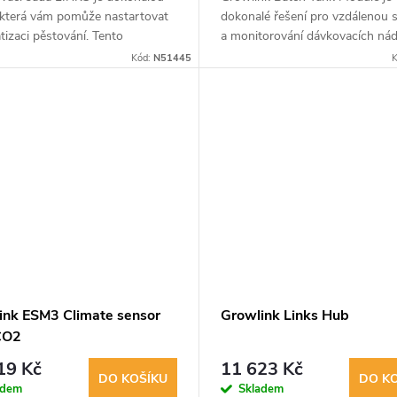
 která vám pomůže nastartovat
dokonalé řešení pro vzdálenou 
izaci pěstování. Tento
a monitorování dávkovacích nádr
xní balíček obsahuje HUB,
vybaven sondami Sensorex EC 
Kód:
N51445
K
NK, canopyLINK, Climalink a...
ink ESM3 Climate sensor
Growlink Links Hub
CO2
19 Kč
11 623 Kč
DO KOŠÍKU
DO K
adem
Skladem