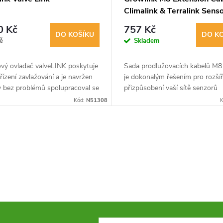
Climalink & Terralink Senso
m
0 Kč
757 Kč
DO KOŠÍKU
DO K
ě
Skladem
ový ovladač valveLINK poskytuje
Sada prodlužovacích kabelů M8
řízení zavlažování a je navržen
je dokonalým řešením pro rozšíř
y bez problémů spolupracoval se
přizpůsobení vaší sítě senzorů
em Copilot společnosti
Climalink a Terralink+.
Kód:
N51308
K
k pro automatické řízení...