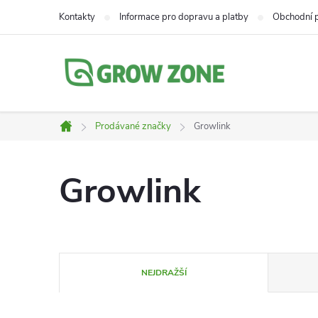
Přejít
Kontakty
Informace pro dopravu a platby
Obchodní 
na
obsah
Prodávané značky
Growlink
Domů
Growlink
Ř
NEJDRAŽŠÍ
a