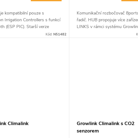
e kompatibilní pouze s
Komunikační rozbočovač 8port
on Irrigation Controllers s funkcí
řadič. HUB propojuje více zaříze
th (ESP PIC). Starší verze
LINKS v rámci systému Growlin
on Irrigation Controller nejsou
zajišťuje bezproblémové a spole
Kód:
N51482
K
bilní s ESM-3.
ovládání vašeho pěstebního pros
ink Climalink
Growlink Climalink s CO2
senzorem