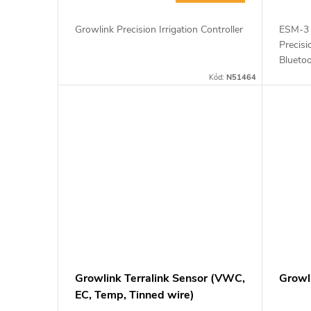
Growlink Precision Irrigation Controller
ESM-3 j
Precisi
Bluetoo
Precisi
Kód:
N51464
kompati
Growlink Terralink Sensor (VWC,
Growl
EC, Temp, Tinned wire)