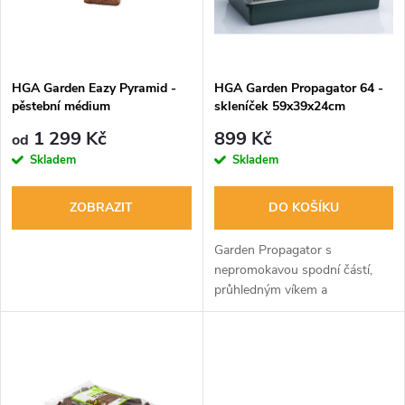
n
i
í
s
p
HGA Garden Eazy Pyramid -
HGA Garden Propagator 64 -
pěstební médium
skleníček 59x39x24cm
p
r
1 299 Kč
899 Kč
od
r
Skladem
Skladem
o
o
ZOBRAZIT
DO KOŠÍKU
d
d
Garden Propagator s
u
nepromokavou spodní částí,
průhledným víkem a
u
manuálními větracími otvory.
k
Manuál obsahuje poradenství
k
pro setí a řízky.
t
t