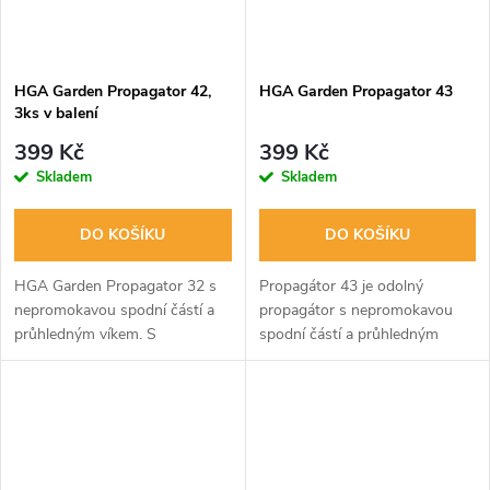
HGA Garden Propagator 42,
HGA Garden Propagator 43
3ks v balení
399 Kč
399 Kč
Skladem
Skladem
DO KOŠÍKU
DO KOŠÍKU
HGA Garden Propagator 32 s
Propagátor 43 je odolný
nepromokavou spodní částí a
propagátor s nepromokavou
průhledným víkem. S
spodní částí a průhledným
manuálními větracími otvory
víkem. Obsahuje manuál s
pro jednodušší zacházení.
poradenstvím pro setí a řízky.
Rozměry: 28 x 18 x 13 cm.
Ideální pro delší používání.
Celkem 3 ks.