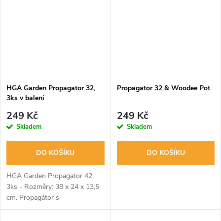
organické a...
semen a...
HGA Garden Propagator 32,
Propagator 32 & Woodee Pot
3ks v balení
249 Kč
249 Kč
Skladem
Skladem
DO KOŠÍKU
DO KOŠÍKU
HGA Garden Propagator 42,
3ks - Rozměry: 38 x 24 x 13,5
cm. Propagátor s
nepromokavou spodní částí,
průhledným víkem a větracími