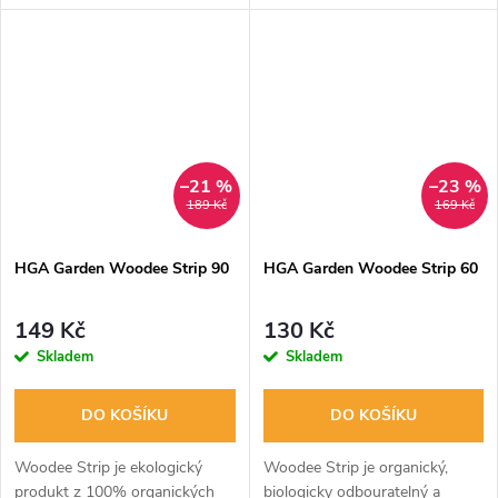
with 24 Eazy Plug cubes. Tray
accommodates 24 plants.
Dimensions: Propagator 38 x
24 x 13.5...
–21 %
–23 %
189 Kč
169 Kč
HGA Garden Woodee Strip 90
HGA Garden Woodee Strip 60
149 Kč
130 Kč
Skladem
Skladem
DO KOŠÍKU
DO KOŠÍKU
Woodee Strip je ekologický
Woodee Strip je organický,
produkt z 100% organických
biologicky odbouratelný a