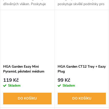
dřevěných vláken. Poskytuje
poskytuje skvělé podmínky pro
skvělé podmínky pro klíčení
klíčení rostlin. Vyroben z
rostlin a zlepšuje úrodnost
přírodních dřevěných vláken.
půdy.
Vysoká propustnost pro vodu,
vzduch a...
HGA Garden Eazy Mini
HGA Garden CT12 Tray + Eazy
Pyramid, pěstební médium
Plug
119 Kč
99 Kč
Skladem
Skladem
DO KOŠÍKU
DO KOŠÍKU