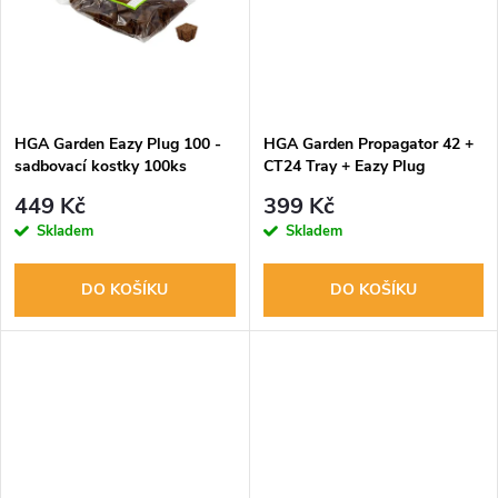
ů
ů
HGA Garden Eazy Plug 100 -
HGA Garden Propagator 42 +
sadbovací kostky 100ks
CT24 Tray + Eazy Plug
449 Kč
399 Kč
Skladem
Skladem
DO KOŠÍKU
DO KOŠÍKU