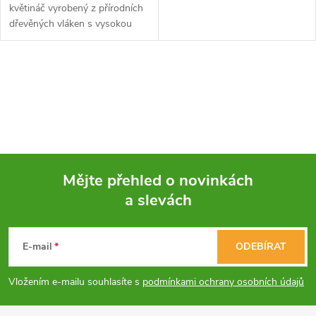
květináč vyrobený z přírodních
dřevěných vláken s vysokou
propustností pro vodu, vzduch
a kořeny. Poskytuje skvělé
podmínky pro klíčení rostlin a...
O
v
l
á
Mějte přehled o novinkách
d
a slevách
Z
a
á
c
E-mail
ODEBÍRAT
p
í
Vložením e-mailu souhlasíte s
podmínkami ochrany osobních údajů
p