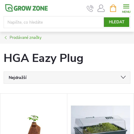
Přejít
NÁKUPNÍ
KOŠÍK
na
obsah
HLEDAT
Prodávané značky
HGA Eazy Plug
Ř
Nejdražší
a
Nejlevnější
V
Nejprodávanější
z
ý
Abecedně
e
p