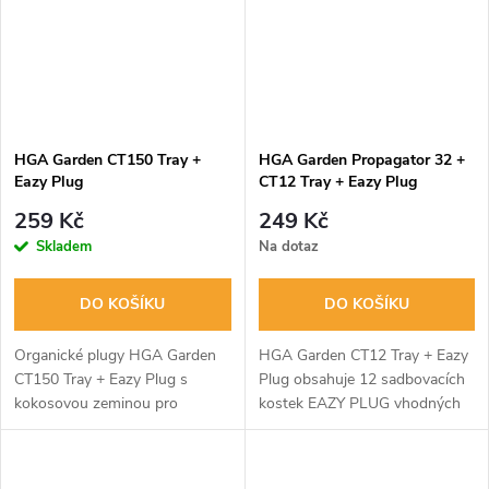
HGA Garden CT150 Tray +
HGA Garden Propagator 32 +
Eazy Plug
CT12 Tray + Eazy Plug
259 Kč
249 Kč
Skladem
Na dotaz
DO KOŠÍKU
DO KOŠÍKU
Organické plugy HGA Garden
HGA Garden CT12 Tray + Eazy
CT150 Tray + Eazy Plug s
Plug obsahuje 12 sadbovacích
kokosovou zeminou pro
kostek EAZY PLUG vhodných
optimální klíčení semen a
do skleníčku EAZY PLUG.
zakořenění řízků. Skvěle
Organické plugy z kokosové
absorbují vodu a vzduch, jsou
zeminy zajišťují optimální klíčení