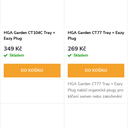
HGA Garden CT104C Tray +
HGA Garden CT77 Tray + Eazy
Eazy Plug
Plug
349 Kč
269 Kč
Skladem
Skladem
DO KOŠÍKU
DO KOŠÍKU
HGA Garden CT77 Tray + Eazy
Plug nabízí organické plugy pro
klíčení semen nebo zakořenění
řízků. Mají skvělou absorpční
schopnost a jsou
recyklovatelné.