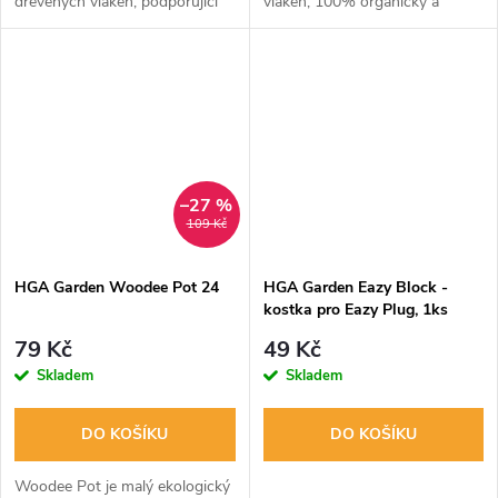
dřevěných vláken, podporující
vláken, 100% organický a
rychlé a zdravé klíčení rostlin.
biologicky odbouratelný.
Vyroben bez chemických
Poskytuje skvělé podmínky pro
přísad, s vysokou propustností
růst rostlin. Balení obsahuje 16
pro...
ks s...
–27 %
109 Kč
HGA Garden Woodee Pot 24
HGA Garden Eazy Block -
kostka pro Eazy Plug, 1ks
79 Kč
49 Kč
Skladem
Skladem
DO KOŠÍKU
DO KOŠÍKU
Woodee Pot je malý ekologický