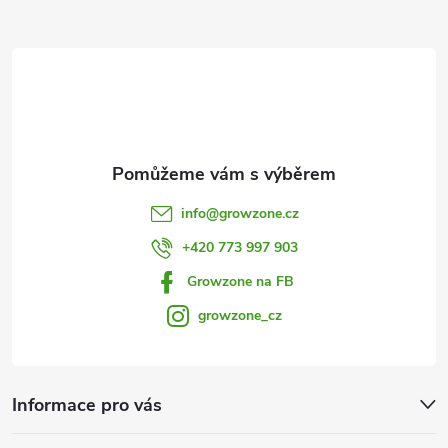
a
r
t
v
í
k
y
v
info
@
growzone.cz
ý
+420 773 997 903
p
Growzone na FB
i
growzone_cz
s
u
Informace pro vás