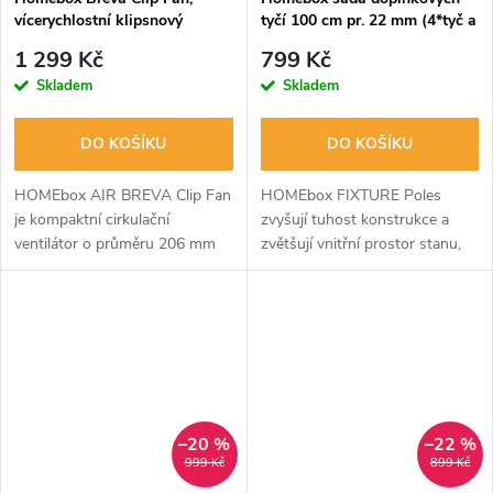
vícerychlostní klipsnový
tyčí 100 cm pr. 22 mm (4*tyč a
ventilátor průměr 20 cm
8*hák krátký)
1 299 Kč
799 Kč
Skladem
Skladem
DO KOŠÍKU
DO KOŠÍKU
HOMEbox AIR BREVA Clip Fan
HOMEbox FIXTURE Poles
je kompaktní cirkulační
zvyšují tuhost konstrukce a
ventilátor o průměru 206 mm
zvětšují vnitřní prostor stanu,
vybavený úsporným EC
umožňují rostlinám využít
motorem. Nabízí průtok
veškerý prostor pro růst.
vzduchu až 540 m³/h při nízké
Obsahuje 4 tyče 100cm Ø
spotřebě 9 W, což z něj...
22mm a 8 háčků.
–20 %
–22 %
999 Kč
899 Kč