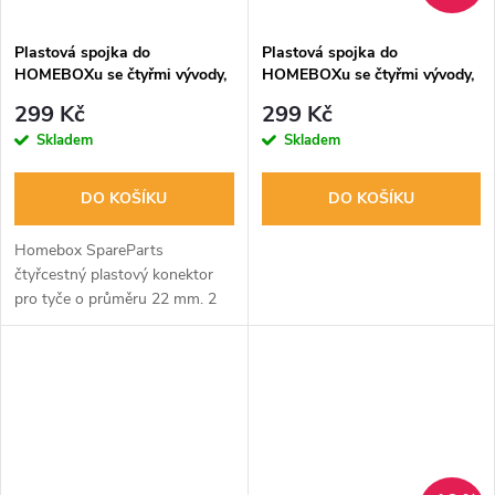
Plastová spojka do
Plastová spojka do
HOMEBOXu se čtyřmi vývody,
HOMEBOXu se čtyřmi vývody,
prům. 22 mm, balení 2ks
prům.22 mm
299 Kč
299 Kč
Skladem
Skladem
DO KOŠÍKU
DO KOŠÍKU
Homebox SpareParts
čtyřcestný plastový konektor
pro tyče o průměru 22 mm. 2
ks v balení.