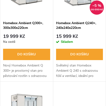
n
i
–5 %
16 990 Kč
í
s
p
Homebox Ambient Q300+,
Homebox Ambient Q240+,
300x300x220cm
240x240x220cm
p
r
19 999 Kč
15 999 Kč
r
Na cestě
Skladem
o
o
DO KOŠÍKU
DO KOŠÍKU
d
d
Nový Homebox Ambient Q
Světelný stan Homebox
u
300+ je prostorný stan pro
Ambient Q 240 s odrazovou
pěstování rostlin s odrazovou
fólií a ventilací, ideální pro
u
fólií PAR+ a stabilní kovovou
pěstování rostlin ve vnitřním
k
konstrukcí, zajišťující optimální
prostoru. Odnímatelná
k
světelné podmínky a výměnu...
nepropustná podlaha a různé
t
otvory pro...
t