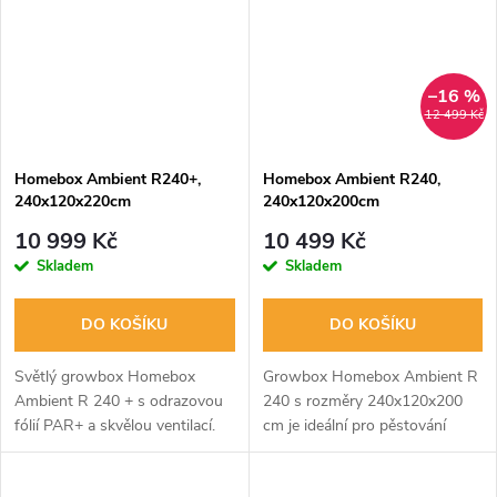
–16 %
12 499 Kč
Homebox Ambient R240+,
Homebox Ambient R240,
240x120x220cm
240x120x200cm
10 999 Kč
10 499 Kč
Skladem
Skladem
DO KOŠÍKU
DO KOŠÍKU
Světlý growbox Homebox
Growbox Homebox Ambient R
Ambient R 240 + s odrazovou
240 s rozměry 240x120x200
fólií PAR+ a skvělou ventilací.
cm je ideální pro pěstování
Ideální prostor pro pěstování
rostlin pod osvětlením se
rostlin pod osvětlením.
střední wattáží. Odráží více