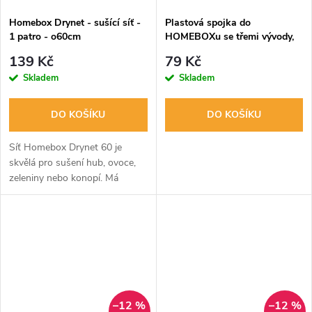
Homebox Drynet - sušící síť -
Plastová spojka do
1 patro - o60cm
HOMEBOXu se třemi vývody,
prům. 16mm
139 Kč
79 Kč
Skladem
Skladem
DO KOŠÍKU
DO KOŠÍKU
Síť Homebox Drynet 60 je
skvělá pro sušení hub, ovoce,
zeleniny nebo konopí. Má
snadnou manipulaci a mnoho
využití, včetně odkládací
poličky. Barva je bílá.
–12 %
–12 %