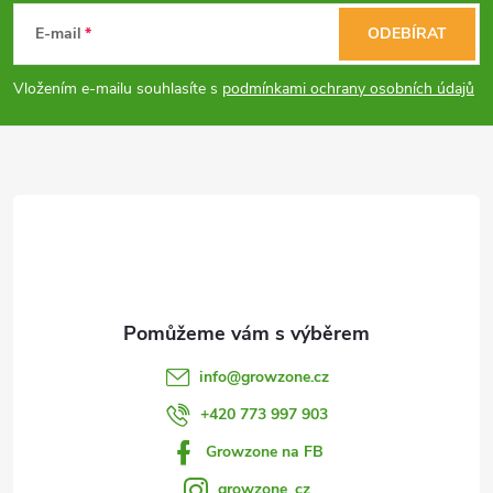
á
c
E-mail
ODEBÍRAT
p
í
Vložením e-mailu souhlasíte s
podmínkami ochrany osobních údajů
p
a
r
t
v
í
k
y
v
info
@
growzone.cz
ý
+420 773 997 903
p
Growzone na FB
i
growzone_cz