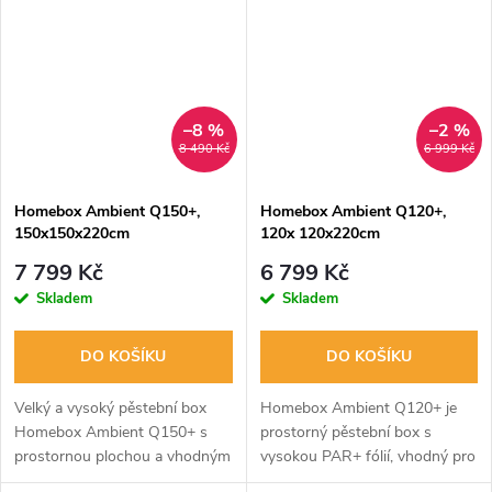
Rozměry 240x120x220 cm.
světla a má skvěle řešenou
ventilaci.
–8 %
–2 %
8 490 Kč
6 999 Kč
Homebox Ambient Q150+,
Homebox Ambient Q120+,
150x150x220cm
120x 120x220cm
7 799 Kč
6 799 Kč
Skladem
Skladem
DO KOŠÍKU
DO KOŠÍKU
Velký a vysoký pěstební box
Homebox Ambient Q120+ je
Homebox Ambient Q150+ s
prostorný pěstební box s
prostornou plochou a vhodným
vysokou PAR+ fólií, vhodný pro
osvětlením. Ideální pro
květiny i hydroponické systémy.