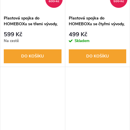
699 Kč
599 Kč
Plastová spojka do
Plastová spojka do
HOMEBOXu se třemi vývody,
HOMEBOXu se čtyřmi vývody,
prům. 16mm, balení 8ks
prům. 16mm, balení 4ks
599 Kč
499 Kč
Na cestě
Skladem
DO KOŠÍKU
DO KOŠÍKU