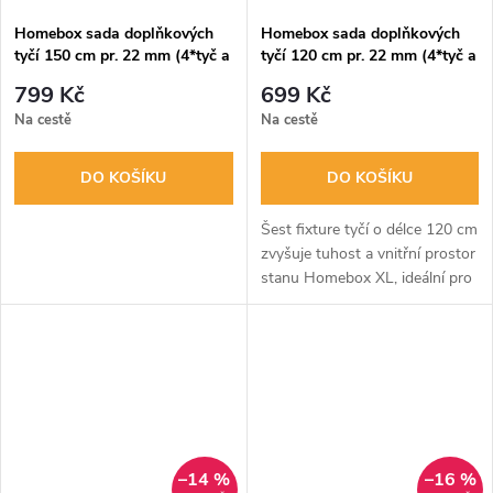
Homebox sada doplňkových
Homebox sada doplňkových
tyčí 150 cm pr. 22 mm (4*tyč a
tyčí 120 cm pr. 22 mm (4*tyč a
8*hák krátký)
8*hák krátký)
799 Kč
699 Kč
Na cestě
Na cestě
DO KOŠÍKU
DO KOŠÍKU
Šest fixture tyčí o délce 120 cm
zvyšuje tuhost a vnitřní prostor
stanu Homebox XL, ideální pro
pěstování v teplých a vlhkých
podmínkách. Jednoduché
připevnění a využití...
–14 %
–16 %