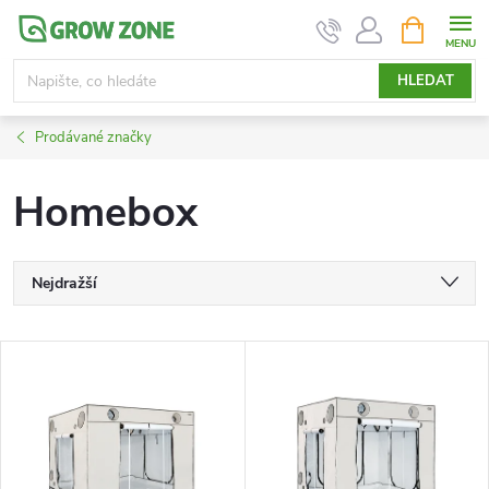
Přejít
NÁKUPNÍ
KOŠÍK
na
obsah
HLEDAT
Prodávané značky
Homebox
Ř
Nejdražší
a
Nejlevnější
V
Nejprodávanější
z
ý
Abecedně
e
p