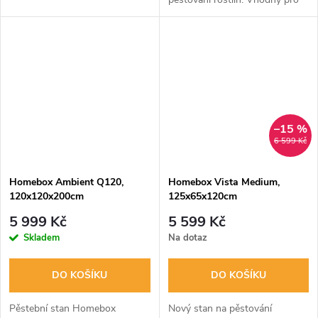
osvětlení s vysokou wattáží a
zaručuje úspěšnou kultivaci.
–15 %
6 599 Kč
Homebox Ambient Q120,
Homebox Vista Medium,
120x120x200cm
125x65x120cm
5 999 Kč
5 599 Kč
Skladem
Na dotaz
DO KOŠÍKU
DO KOŠÍKU
Pěstební stan Homebox
Nový stan na pěstování