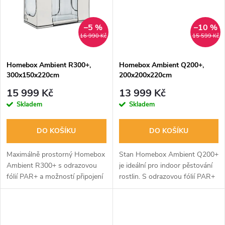
ů
ů
–5 %
–10 %
16 990 Kč
15 599 Kč
Homebox Ambient R300+,
Homebox Ambient Q200+,
300x150x220cm
200x200x220cm
15 999 Kč
13 999 Kč
Skladem
Skladem
DO KOŠÍKU
DO KOŠÍKU
Maximálně prostorný Homebox
Stan Homebox Ambient Q200+
Ambient R300+ s odrazovou
je ideální pro indoor pěstování
fólií PAR+ a možností připojení
rostlin. S odrazovou fólií PAR+
4x1000W osvětlení. Ideální
a stabilní konstrukcí. Flexibilní
pěstební prostor o rozloze 4
vodotěsné dno a optimální
m2.
ventilace. Vnitřní PAR+...