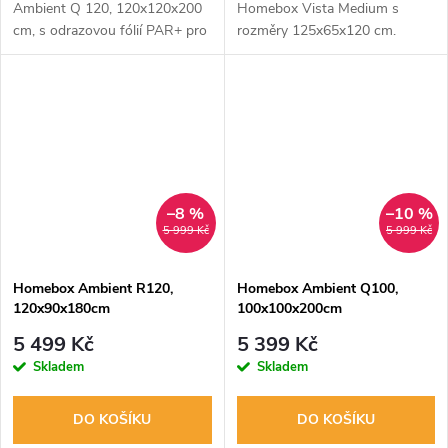
Ambient Q 120, 120x120x200
Homebox Vista Medium s
cm, s odrazovou fólií PAR+ pro
rozměry 125x65x120 cm.
lepší růst rostlin. Ideální pro
Ideální pro pěstování rostlin
pěstování pod umělým světlem.
pod umělým osvětlením s nižší
wattáží. Vysoce kvalitní
odrazová fólie PAR+...
–8 %
–10 %
5 999 Kč
5 999 Kč
Homebox Ambient R120,
Homebox Ambient Q100,
120x90x180cm
100x100x200cm
5 499 Kč
5 399 Kč
Skladem
Skladem
DO KOŠÍKU
DO KOŠÍKU