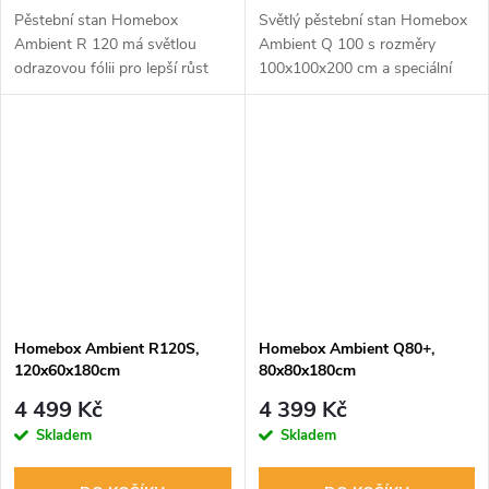
Pěstební stan Homebox
Světlý pěstební stan Homebox
Ambient R 120 má světlou
Ambient Q 100 s rozměry
odrazovou fólii pro lepší růst
100x100x200 cm a speciální
rostlin a 8 ventilačních otvorů
fólií PAR+ pro pěstování rostlin
pro optimální výměnu vzduchu.
pod umělým osvětlením. Ideální
Ideální pro všechny rostliny
pro indoor pěstování.
pod...
Homebox Ambient R120S,
Homebox Ambient Q80+,
120x60x180cm
80x80x180cm
4 499 Kč
4 399 Kč
Skladem
Skladem