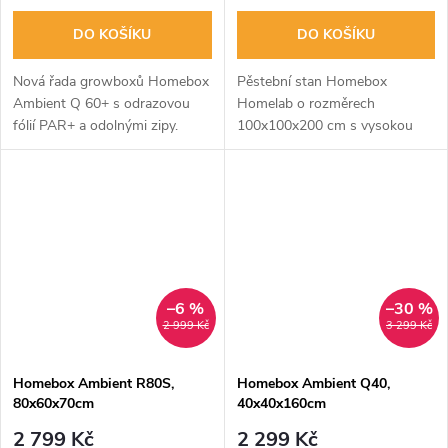
DO KOŠÍKU
DO KOŠÍKU
Nová řada growboxů Homebox
Pěstební stan Homebox
Ambient Q 60+ s odrazovou
Homelab o rozměrech
fólií PAR+ a odolnými zipy.
100x100x200 cm s vysokou
Velmi odolné a praktické. Ideální
odrazivostí a izolací tepla.
pro menší rostliny. S rozměry
Vybavený variabilními otvory
60x60x160 cm.
pro přítah a odtah vzduchu.
–6 %
–30 %
2 999 Kč
3 299 Kč
Homebox Ambient R80S,
Homebox Ambient Q40,
80x60x70cm
40x40x160cm
2 799 Kč
2 299 Kč