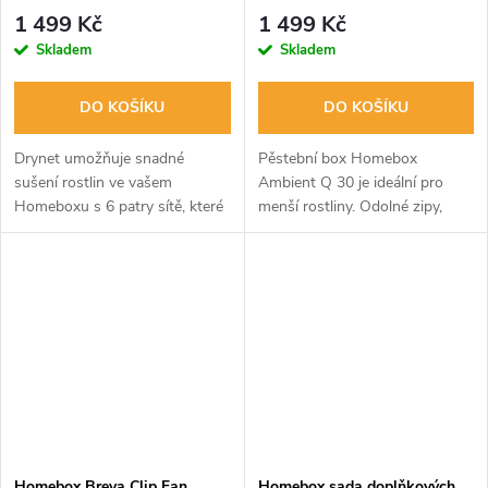
1 499 Kč
1 499 Kč
Skladem
Skladem
DO KOŠÍKU
DO KOŠÍKU
Drynet umožňuje snadné
Pěstební box Homebox
sušení rostlin ve vašem
Ambient Q 30 je ideální pro
Homeboxu s 6 patry sítě, které
menší rostliny. Odolné zipy,
lze oddělit. Pohodlně se skládá
odrazová fólie PAR+ a
do kruhového obalu.
konstrukční nosnost 20 kg.
Vyroben zdravotně
nezávadných materiálů.
Homebox Breva Clip Fan,
Homebox sada doplňkových