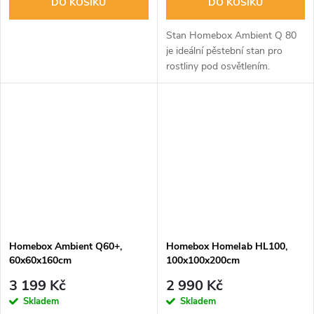
DO KOŠÍKU
DO KOŠÍKU
Stan Homebox Ambient Q 80
je ideální pěstební stan pro
rostliny pod osvětlením.
Poskytuje ideální prostor a
světelnou odrazovost pro
optimální růst rostlin. Vyniká
trvanlivostí...
Homebox Ambient Q60+,
Homebox Homelab HL100,
60x60x160cm
100x100x200cm
3 199 Kč
2 990 Kč
Skladem
Skladem