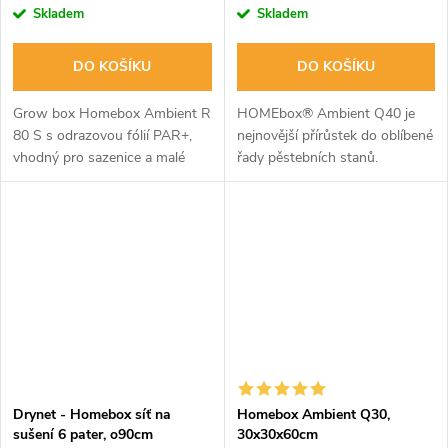
Skladem
Skladem
DO KOŠÍKU
DO KOŠÍKU
Grow box Homebox Ambient R
HOMEbox® Ambient Q40 je
80 S s odrazovou fólií PAR+,
nejnovější přírůstek do oblíbené
vhodný pro sazenice a malé
řady pěstebních stanů.
rostliny. Odolné zipy,
odnímatelná podlaha, vhodný
pro osvětlení s nižší wattáží.
Drynet - Homebox síť na
Homebox Ambient Q30,
sušení 6 pater, o90cm
30x30x60cm