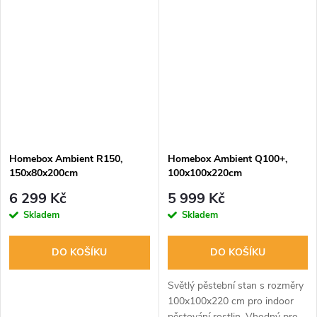
květináče i hydroponické
Nabízí rychlé sestavení a
systémy. Rychlé sestavení,
optimální ventilaci.
vodotěsné dno a...
Homebox Ambient R150,
Homebox Ambient Q100+,
150x80x200cm
100x100x220cm
6 299 Kč
5 999 Kč
Skladem
Skladem
DO KOŠÍKU
DO KOŠÍKU
Světlý pěstební stan s rozměry
100x100x220 cm pro indoor
pěstování rostlin. Vhodný pro