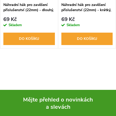
Náhradní hák pro zavěšení
Náhradní hák pro zavěšení
příslušenství (22mm) - dlouhý,
příslušenství (22mm) - krátký,
1ks
1ks
69 Kč
69 Kč
Skladem
Skladem
DO KOŠÍKU
DO KOŠÍKU
O
v
l
á
Mějte přehled o novinkách
d
a slevách
Z
a