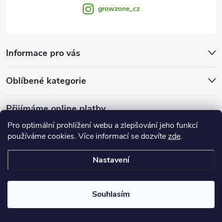
growzone_cz
Informace pro vás
Oblíbené kategorie
Přijímáme online platby
Pro optimální prohlížení webu a zlepšování jeho funkcí
používáme cookies. Více informací se dozvíte
zde
.
Nastavení
Copyright 2026
Growzone.cz
. Všechna práva vyhrazena.
Upravit
nastavení cookies
Souhlasím
Vytvořil Shoptet Premium