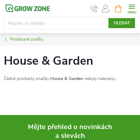
Přejít
NÁKUPNÍ
KOŠÍK
na
obsah
HLEDAT
Prodávané značky
House & Garden
Žádné produkty značky
House & Garden
nebyly nalezeny...
Mějte přehled o novinkách
a slevách