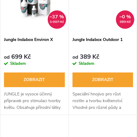
ů
ů
–37 %
–0 %
1 007 Kč
389 Kč
Jungle Indabox Environ X
Jungle Indabox Outdoor 1
699 Kč
389 Kč
od
od
Skladem
Skladem
ZOBRAZIT
ZOBRAZIT
JUNGLE je vysoce účinný
Speciální hnojivo pro růst
přípravek pro stimulaci tvorby
rostlin a tvorbu květenství.
květu. Obsahuje přírodní látky
Vhodné pro různé půdy a
podporující růst rostlin a
zavlažovací systémy. Obsahuje
zvyšuje jejich výnos a kvalitu.
potřebné živiny a přírodní látky
Dávkování 1ml/1l zálivky,
pro zdravý růst rostlin.
vhodné...
Dostupné...