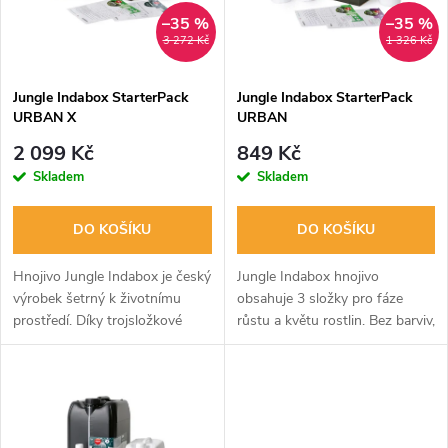
n
i
–35 %
–35 %
3 272 Kč
1 326 Kč
í
s
p
Jungle Indabox StarterPack
Jungle Indabox StarterPack
URBAN X
URBAN
p
r
2 099 Kč
849 Kč
r
Skladem
Skladem
o
o
DO KOŠÍKU
DO KOŠÍKU
d
d
Hnojivo Jungle Indabox je český
Jungle Indabox hnojivo
u
výrobek šetrný k životnímu
obsahuje 3 složky pro fáze
prostředí. Díky trojsložkové
růstu a květu rostlin. Bez barviv,
u
kombinaci hnojiva a
šetrné k životnímu prostředí.
k
variabilnímu dávkování
Výsledky maximální účinnosti s
k
dosáhnete maximálních
variabilním dávkováním. Má...
t
výsledků v různých...
t