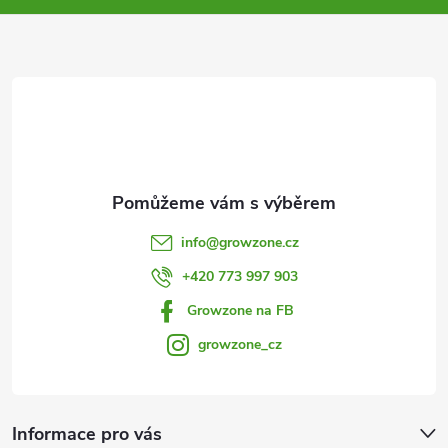
p
a
r
t
v
í
k
y
v
info
@
growzone.cz
ý
+420 773 997 903
p
Growzone na FB
i
growzone_cz
s
u
Informace pro vás