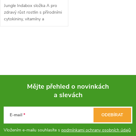
Jungle Indabox složka A pro
zdravý růst rostlin s přírodními
cytokininy, vitamíny a
aminokyselinami, kombinovaná
se složkami M a B pro
maximální účinek.
O
v
l
á
Mějte přehled o novinkách
d
a slevách
Z
a
á
c
E-mail
ODEBÍRAT
p
í
Vložením e-mailu souhlasíte s
podmínkami ochrany osobních údajů