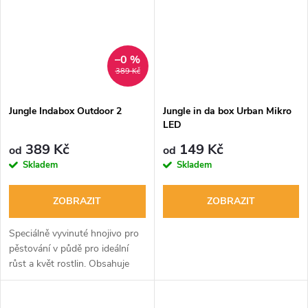
–0 %
389 Kč
Jungle Indabox Outdoor 2
Jungle in da box Urban Mikro
LED
389 Kč
149 Kč
od
od
Skladem
Skladem
ZOBRAZIT
ZOBRAZIT
Speciálně vyvinuté hnojivo pro
pěstování v půdě pro ideální
růst a květ rostlin. Obsahuje
přírodní látky pro regeneraci
kořenů a stopové prvky v plně