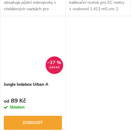
obsahuje půdní mikroprvky v
kalibrační roztok pro EC metry
chelátových vazbách pro
s vodivostí 1,413 mS.cm-1.
vyváženou výživu rostlin.
Vstřebávání mikroprvků je
zajištěno stabilní zálivkou v
širším rozmezí pH.
–37 %
133 Kč
Jungle Indabox Urban A
89 Kč
od
Skladem
ZOBRAZIT