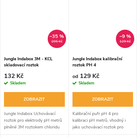
chelátované formě. Dostupné...
–35 %
–9 %
205 Kč
129 Kč
Jungle Indabox 3M - KCL
Jungle Indabox kalibrační
skladovací roztok
roztok PH 4
132 Kč
129 Kč
od
Skladem
Skladem
ZOBRAZIT
ZOBRAZIT
Jungle Indabox Uchovávací
Kalibrační pufr pH 4 pro
roztok pro elektrody pH metrů
kalibraci pH metrů, vhodný i
plněné 3M roztokem chloridu
jako uchovávací roztok pro
draselného. Určeno pro
některé typy pH elektrod.