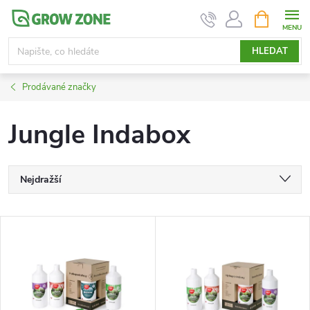
Přejít
NÁKUPNÍ
KOŠÍK
na
obsah
HLEDAT
Prodávané značky
Jungle Indabox
Ř
Nejdražší
a
Nejlevnější
V
Nejprodávanější
z
ý
Abecedně
e
p