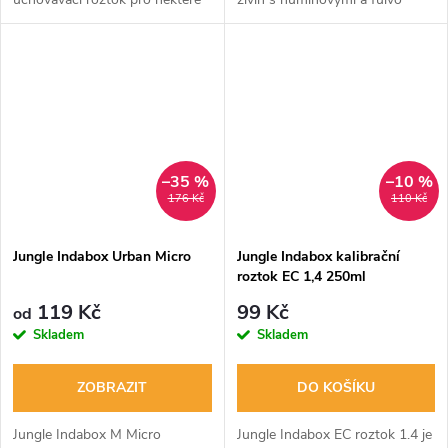
typy pH elektrod. Jungle
kyselinami. Používat s A a M
Indabox Pufr PH 7.
složkami.
–35 %
–10 %
176 Kč
110 Kč
Jungle Indabox Urban Micro
Jungle Indabox kalibrační
roztok EC 1,4 250ml
119 Kč
99 Kč
od
Skladem
Skladem
ZOBRAZIT
DO KOŠÍKU
Jungle Indabox M Micro
Jungle Indabox EC roztok 1.4 je