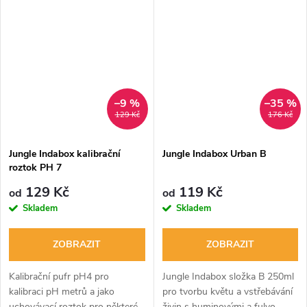
uchování elektrod.
Uplatnění v jungle a v indaboxu.
–9 %
–35 %
129 Kč
176 Kč
Jungle Indabox kalibrační
Jungle Indabox Urban B
roztok PH 7
129 Kč
119 Kč
od
od
Skladem
Skladem
ZOBRAZIT
ZOBRAZIT
Kalibrační pufr pH4 pro
Jungle Indabox složka B 250ml
kalibraci pH metrů a jako
pro tvorbu květu a vstřebávání
uchovávací roztok pro některé
živin s huminovými a fulvo