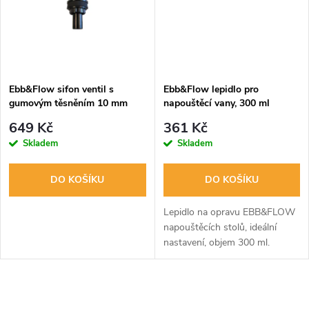
ů
ů
Ebb&Flow sifon ventil s
Ebb&Flow lepidlo pro
gumovým těsněním 10 mm
napouštěcí vany, 300 ml
649 Kč
361 Kč
Skladem
Skladem
DO KOŠÍKU
DO KOŠÍKU
Lepidlo na opravu EBB&FLOW
napouštěcích stolů, ideální
nastavení, objem 300 ml.
O