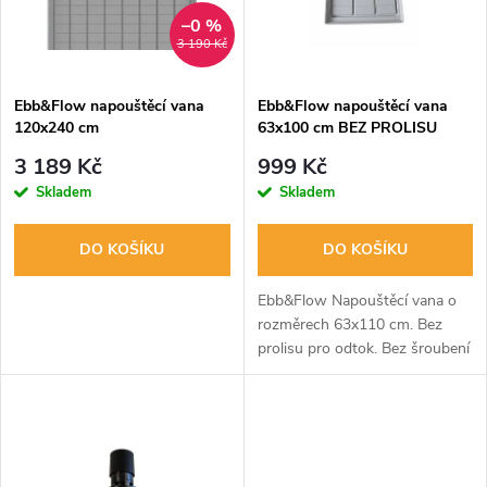
n
i
–0 %
3 190 Kč
í
s
p
Ebb&Flow napouštěcí vana
Ebb&Flow napouštěcí vana
120x240 cm
63x100 cm BEZ PROLISU
p
r
3 189 Kč
999 Kč
r
Skladem
Skladem
o
o
DO KOŠÍKU
DO KOŠÍKU
d
d
Ebb&Flow Napouštěcí vana o
u
rozměrech 63x110 cm. Bez
prolisu pro odtok. Bez šroubení
u
a čerpadla.
k
k
t
t