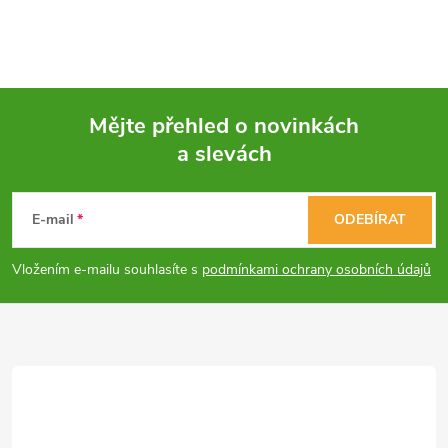
v
l
á
Mějte přehled o novinkách
d
a slevách
Z
a
á
c
E-mail
ODEBÍRAT
p
í
Vložením e-mailu souhlasíte s
podmínkami ochrany osobních údajů
p
a
r
t
v
í
k