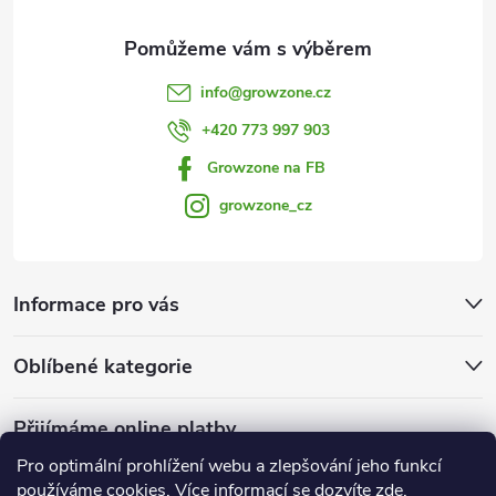
y
v
info
@
growzone.cz
ý
+420 773 997 903
p
Growzone na FB
i
growzone_cz
s
u
Informace pro vás
Oblíbené kategorie
Přijímáme online platby
Pro optimální prohlížení webu a zlepšování jeho funkcí
používáme cookies. Více informací se dozvíte
zde
.