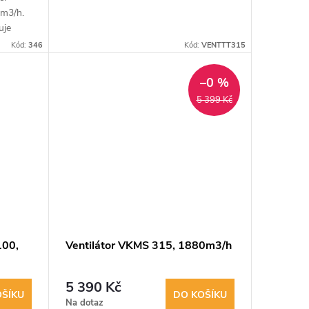
5m3/h.
uje
chu.
Kód:
346
Kód:
VENTTT315
vé...
–0 %
5 399 Kč
100,
Ventilátor VKMS 315, 1880m3/h
5 390 Kč
OŠÍKU
DO KOŠÍKU
Na dotaz