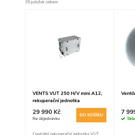
39
položek celkem
z
V
e
ý
n
p
í
i
p
s
r
p
VENTS VUT 250 H/V mini A12,
Venti
o
rekuperační jednotka
r
d
29 990 Kč
7 99
DO KOŠÍKU
o
Na objednávku
Skl
u
Centrální rekuperační jednotka VUT