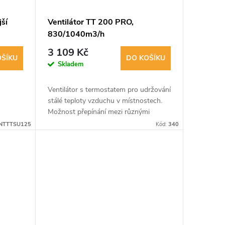
ší
Ventilátor TT 200 PRO,
830/1040m3/h
3 109 Kč
OŠÍKU
DO KOŠÍKU
Skladem
Ventilátor s termostatem pro udržování
stálé teploty vzduchu v místnostech.
Možnost přepínání mezi různými
rychlostmi. Snadná instalace a údržba.
NTTTSU125
Kód:
340
Ideální pro skleníky a pěstírny.