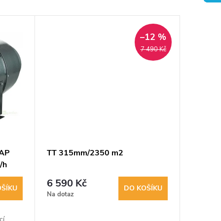
–12 %
7 490 Kč
 AP
TT 315mm/2350 m2
/h
6 590 Kč
OŠÍKU
DO KOŠÍKU
Na dotaz
cí