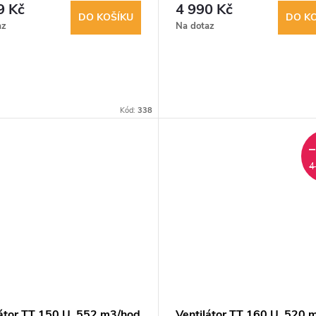
9 Kč
4 990 Kč
DO KOŠÍKU
DO K
az
Na dotaz
Kód:
338
4
látor TT 150 U, 552 m3/hod
Ventilátor TT 160 U, 520 