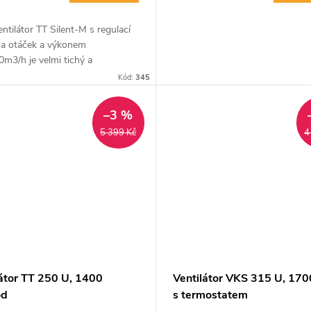
ntilátor TT Silent-M s regulací
y a otáček a výkonem
m3/h je velmi tichý a
icky úsporný. Ideální pro
Kód:
345
ní a průmyslové prostory s
i nároky...
–3 %
5 399 Kč
4
látor TT 250 U, 1400
Ventilátor VKS 315 U, 17
od
s termostatem