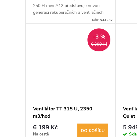
d
k
250 H mini A12 představuje novou
u
generaci rekuperačních a ventilačních
systémů pro celý dům - šetří energii,
t
Kód:
N44237
odstraňuje nežádoucí nečistoty a...
k
ů
–3 %
t
6 399 Kč
ů
Ventilátor TT 315 U, 2350
Ventil
m3/hod
Quiet
6 199 Kč
5 94
DO KOŠÍKU
Na cestě
Skl