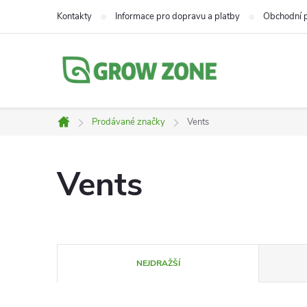
Přejít
Kontakty
Informace pro dopravu a platby
Obchodní 
na
obsah
Prodávané značky
Vents
Domů
Vents
Ř
NEJDRAŽŠÍ
a