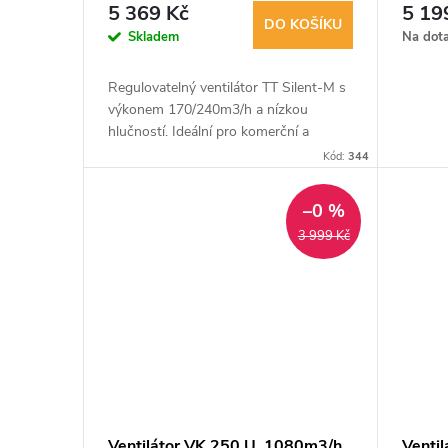
5 369 Kč
5 19
DO KOŠÍKU
Skladem
Na dot
Regulovatelný ventilátor TT Silent-M s
výkonem 170/240m3/h a nízkou
hlučností. Ideální pro komerční a
průmyslové prostory jako knihovny,
Kód:
344
konferenční sály, hotely a nemocnice.
–0 %
3 999 Kč
Ventilátor VK 250 U, 1080m3/h
Venti