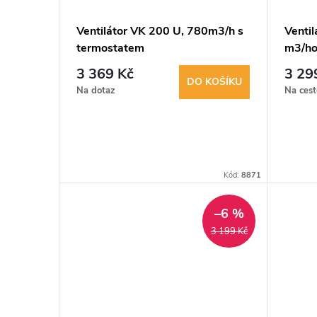
Ventilátor VK 200 U, 780m3/h s
Venti
termostatem
m3/h
3 369 Kč
3 29
DO KOŠÍKU
Na dotaz
Na cest
Kód:
8871
–6 %
3 199 Kč