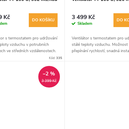
9 Kč
3 499 Kč
DO KOŠÍKU
DO K
adem
Skladem
tor s termostatem pro udržování
Ventilátor s termostatem pro u
eploty vzduchu v potrubních
stálé teploty vzduchu. Možnost
ch ve středních vzdálenostech.
přepínání rychlostí, snadná insta
 instalace vertikálně i
údržba. Ideální pro malé a střed
Kód:
335
tálně s 2 stupni výkonu....
místnosti. Kuličková ložiska...
–2 %
3 399 Kč