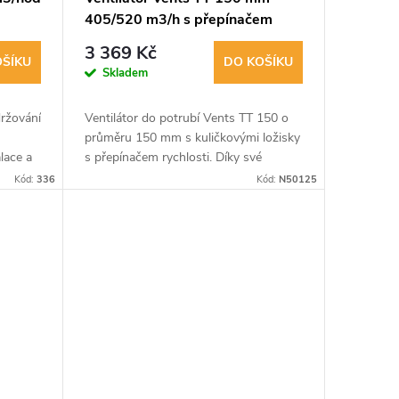
405/520 m3/h s přepínačem
rychlosti
3 369 Kč
OŠÍKU
DO KOŠÍKU
Skladem
držování
Ventilátor do potrubí Vents TT 150 o
průměru 150 mm s kuličkovými ložisky
lace a
s přepínačem rychlosti. Díky své
ní
konstrukci je na tomto ventilátoru
Kód:
336
Kód:
N50125
snadná údržba. Ventilátor je možné...