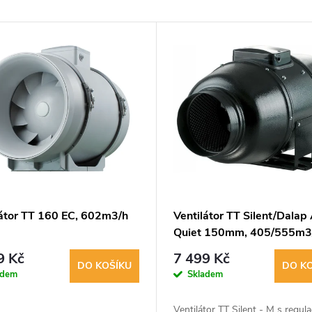
látor TT 160 EC, 602m3/h
Ventilátor TT Silent/Dalap
Quiet 150mm, 405/555m3
9 Kč
7 499 Kč
DO KOŠÍKU
DO K
adem
Skladem
Ventilátor TT Silent - M s regula