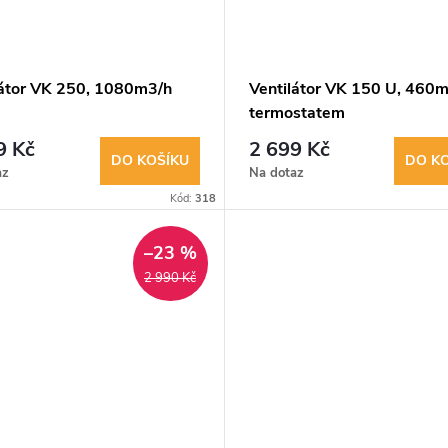
látor VK 250, 1080m3/h
Ventilátor VK 150 U, 460m
termostatem
9 Kč
2 699 Kč
DO KOŠÍKU
DO K
az
Na dotaz
Kód:
318
–23 %
2 990 Kč