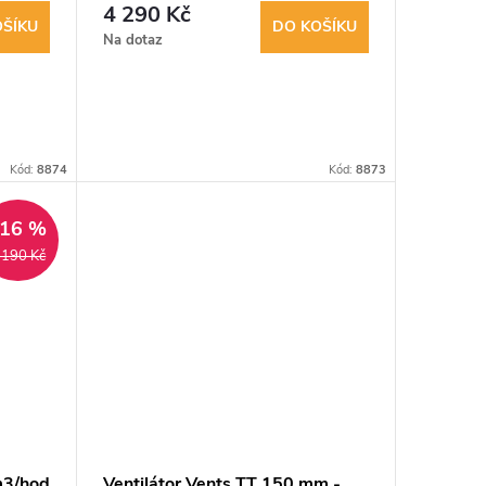
4 290 Kč
OŠÍKU
DO KOŠÍKU
Na dotaz
Kód:
8874
Kód:
8873
–16 %
 190 Kč
m3/hod
Ventilátor Vents TT 150 mm -