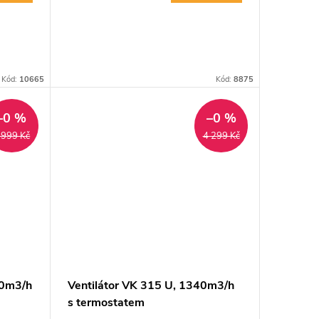
Kód:
10665
Kód:
8875
–0 %
–0 %
 999 Kč
4 299 Kč
00m3/h
Ventilátor VK 315 U, 1340m3/h
s termostatem