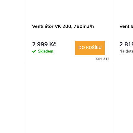
Ventilátor VK 200, 780m3/h
Venti
2 999 Kč
2 81
DO KOŠÍKU
Skladem
Na dot
Kód:
317