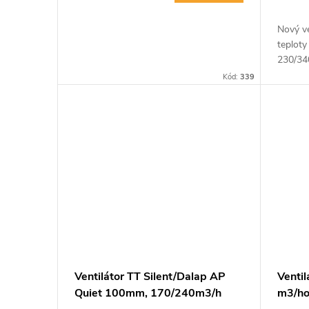
Nový ve
teplot
230/340
energet
Kód:
339
komerč
vysokým
Ventilátor TT Silent/Dalap AP
Venti
Quiet 100mm, 170/240m3/h
m3/h