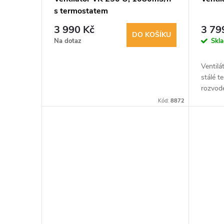
s termostatem
3 990 Kč
3 79
DO KOŠÍKU
Na dotaz
Skl
Ventilá
stálé t
rozvode
Možnost
Kód:
8872
horizon