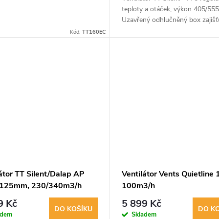
teploty a otáček, výkon 405/55
Uzavřený odhlučněný box zajišť
tichý provoz a vysoký tlak vzdu
Kód:
TT160EC
Vhodný pro komerční a průmyslo
átor TT Silent/Dalap AP
Ventilátor Vents Quietline 
 125mm, 230/340m3/h
100m3/h
9 Kč
5 899 Kč
DO KOŠÍKU
DO K
adem
Skladem