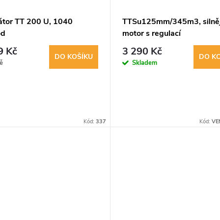
látor TT 200 U, 1040
TTSu125mm/345m3, silněj
od
motor s regulací
9 Kč
3 290 Kč
DO KOŠÍKU
DO K
ě
Skladem
Kód:
337
Kód:
VE