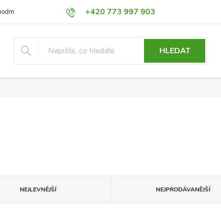
+420 773 997 903
podmínky
Výměna a Vrácení
Podmínky ochrany osobních údajů
HLEDAT
NEJLEVNĚJŠÍ
NEJPRODÁVANĚJŠÍ