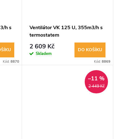
3/h s
Ventilátor VK 125 U, 355m3/h s
termostatem
2 609 Kč
OŠÍKU
DO KOŠÍKU
Skladem
Kód:
8870
Kód:
8869
–11 %
2 449 Kč