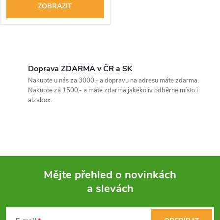
o
ZOBRAZIT
d
d
u
O
u
k
v
Doprava ZDARMA v ČR a SK
k
Nakupte u nás za 3000,- a dopravu na adresu máte zdarma.
l
t
Nakupte za 1500,- a máte zdarma jakékoliv odběrné místo i
t
alzabox.
á
ů
ů
d
a
c
Mějte přehled o novinkách
í
a slevách
Z
p