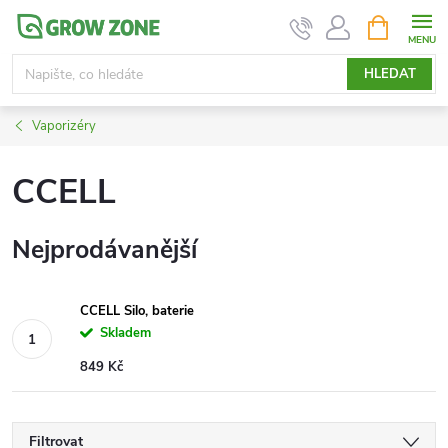
Přejít
NÁKUPNÍ
KOŠÍK
na
obsah
HLEDAT
Vaporizéry
CCELL
Nejprodávanější
CCELL Silo, baterie
Skladem
849 Kč
Filtrovat