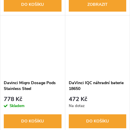
DO KOŠÍKU
ZOBRAZIT
Davinci Miqro Dosage Pods
DaVinci IQC náhradní baterie
Stainless Steel
18650
778 Kč
472 Kč
Skladem
Na dotaz
DO KOŠÍKU
DO KOŠÍKU