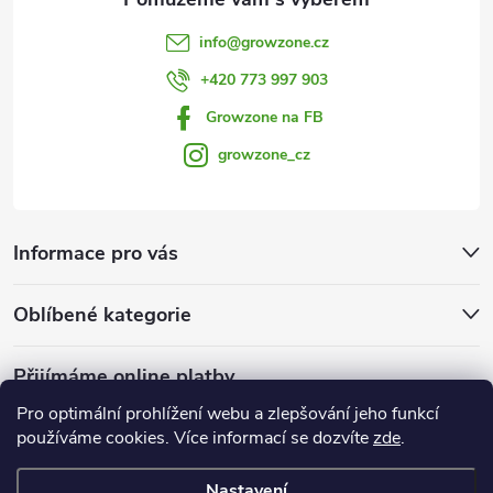
i
info
@
growzone.cz
s
+420 773 997 903
u
Growzone na FB
growzone_cz
Informace pro vás
Oblíbené kategorie
Přijímáme online platby
Pro optimální prohlížení webu a zlepšování jeho funkcí
používáme cookies. Více informací se dozvíte
zde
.
Nastavení