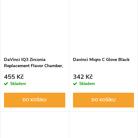
DaVinci IQ3 Zirconia
Davinci Miqro C Glove Black
Replacement Flavor Chamber,
náhradní komora
455 Kč
342 Kč
Skladem
Skladem
DO KOŠÍKU
DO KOŠÍKU