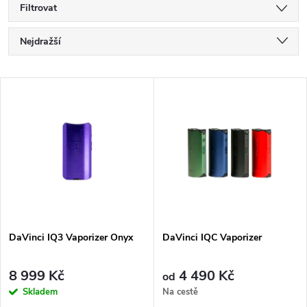
Filtrovat
Ř
Nejdražší
a
Nejlevnější
V
Nejprodávanější
z
ý
Abecedně
e
p
n
i
í
s
p
DaVinci IQ3 Vaporizer Onyx
DaVinci IQC Vaporizer
p
r
8 999 Kč
4 490 Kč
od
r
Skladem
Na cestě