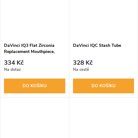
DaVinci IQ3 Flat Zirconia
DaVinci IQC Stash Tube
Replacement Mouthpiece,
náhradní náústek
334 Kč
328 Kč
Na dotaz
Na cestě
DO KOŠÍKU
DO KOŠÍKU