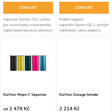
o
o
ZOBRAZIT
ZOBRAZIT
d
d
Vaporizér DaVinci IQ3, určený
Kvalitní kapesní
u
pro suché byliny a koncentráty,
vaporizér Davinci IQC s rychlým
nabízí bezkonkurenční přesnost
nahříváním, silnou baterií a
u
chuti díky nejnovější technologii
použitím jak na sušené bylinky
k
vaporizace.
tak i konopné extrakty (po
k
dokoupení příslušenství).
t
t
ů
ů
DaVinci Miqro-C Vaporizer
DaVinci Dosage Grinder
2 478 Kč
2 214 Kč
od