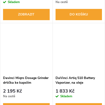
Skladem
Na cestě
ZOBRAZIT
DO KOŠÍKU
Davinci Miqro Dosage Grinder
DaVinci Artiq 510 Battery
drtička ke kapslím
Vaporizer, na oleje
2 195 Kč
1 833 Kč
Na cestě
Skladem