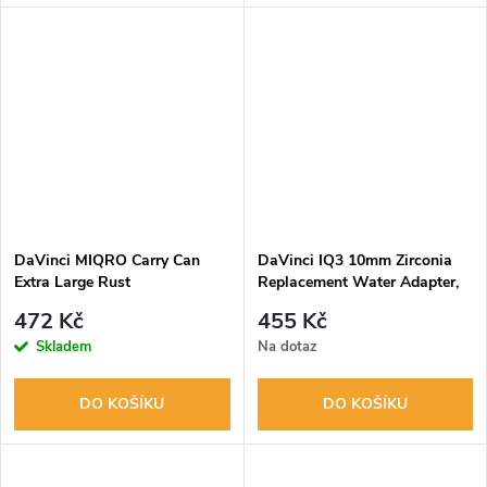
DaVinci MIQRO Carry Can
DaVinci IQ3 10mm Zirconia
Extra Large Rust
Replacement Water Adapter,
náhradní adaptér
472 Kč
455 Kč
Skladem
Na dotaz
DO KOŠÍKU
DO KOŠÍKU