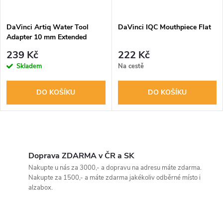
DaVinci Artiq Water Tool
DaVinci IQC Mouthpiece Flat
Adapter 10 mm Extended
239 Kč
222 Kč
Skladem
Na cestě
DO KOŠÍKU
DO KOŠÍKU
O
v
Doprava ZDARMA v ČR a SK
Nakupte u nás za 3000,- a dopravu na adresu máte zdarma.
l
Nakupte za 1500,- a máte zdarma jakékoliv odběrné místo i
alzabox.
á
d