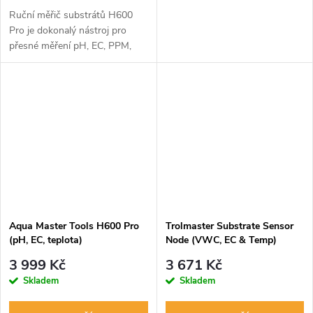
Ruční měřič substrátů H600
Pro je dokonalý nástroj pro
přesné měření pH, EC, PPM,
TDS a teploty v měkkých,
vlhkých substrátech nebo
kapalinách. Jeho uživatelsky
přívětivé...
Aqua Master Tools H600 Pro
Trolmaster Substrate Sensor
(pH, EC, teplota)
Node (VWC, EC & Temp)
(WN-9)
3 999 Kč
3 671 Kč
Skladem
Skladem