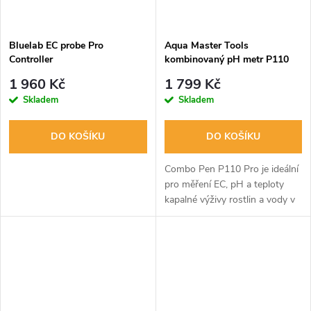
Bluelab EC probe Pro
Aqua Master Tools
Controller
kombinovaný pH metr P110
PRO 2.0 (pH, EC, Teplota)
1 960 Kč
1 799 Kč
Skladem
Skladem
DO KOŠÍKU
DO KOŠÍKU
Combo Pen P110 Pro je ideální
pro měření EC, pH a teploty
kapalné výživy rostlin a vody v
bazénech, vířivkách a jezírkách.