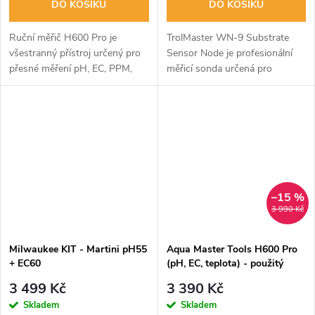
DO KOŠÍKU
DO KOŠÍKU
Ruční měřič H600 Pro je
TrolMaster WN-9 Substrate
všestranný přístroj určený pro
Sensor Node je profesionální
přesné měření pH, EC, PPM,
měřicí sonda určená pro
TDS a dalších parametrů v
systém WCS-9 Substrate
kapalinách. Jeho uživatelsky
Sensor. Slouží k přesnému
přívětivé rozhraní zajišťuje...
monitorování kořenové zóny v
klasických půdních...
–15 %
3 990 Kč
Milwaukee KIT - Martini pH55
Aqua Master Tools H600 Pro
+ EC60
(pH, EC, teplota) - použitý
3 499 Kč
3 390 Kč
Skladem
Skladem