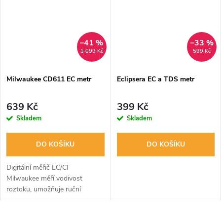
–41 %
–33 %
1 099 Kč
599 Kč
Milwaukee CD611 EC metr
Eclipsera EC a TDS metr
639 Kč
399 Kč
Skladem
Skladem
DO KOŠÍKU
DO KOŠÍKU
Digitální měřič EC/CF
Milwaukee měří vodivost
roztoku, umožňuje ruční
kalibraci, a má provozní rozsah
0-50 °C. Vhodný pro