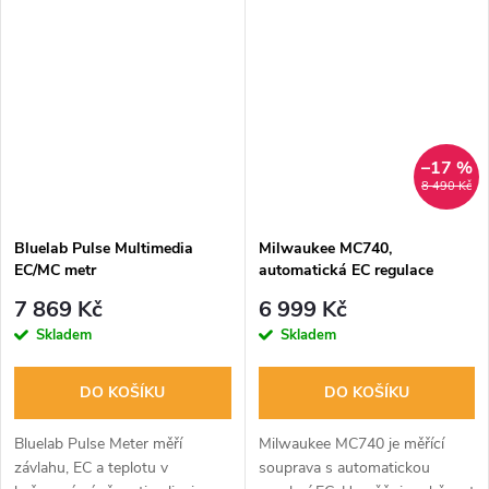
elektrodami a bateriemi.
–17 %
8 490 Kč
Bluelab Pulse Multimedia
Milwaukee MC740,
EC/MC metr
automatická EC regulace
(jedno čerpadlo)
7 869 Kč
6 999 Kč
Skladem
Skladem
DO KOŠÍKU
DO KOŠÍKU
Bluelab Pulse Meter měří
Milwaukee MC740 je měřící
závlahu, EC a teplotu v
souprava s automatickou