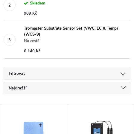
Skladem
909 Kč
Trolmaster Substrate Sensor Set (VWC, EC & Temp)
(WCS-9)
Na cestě
6 140 Kč
Filtrovat
Ř
Nejdražší
a
Nejlevnější
V
Nejprodávanější
z
ý
Abecedně
e