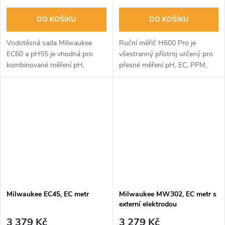
DO KOŠÍKU
DO KOŠÍKU
Vodotěsná sada Milwaukee
Ruční měřič H600 Pro je
EC60 a pH55 je vhodná pro
všestranný přístroj určený pro
kombinované měření pH,
přesné měření pH, EC, PPM,
vodivosti, rozpustnosti látek a
TDS a dalších parametrů v
teploty vody. Obsahuje přístroje
kapalinách. Jeho uživatelsky
s rozsahem -2.0 to 16.0 pH a
přívětivé rozhraní zajišťuje...
EC...
Milwaukee EC45, EC metr
Milwaukee MW302, EC metr s
externí elektrodou
3 379 Kč
3 279 Kč