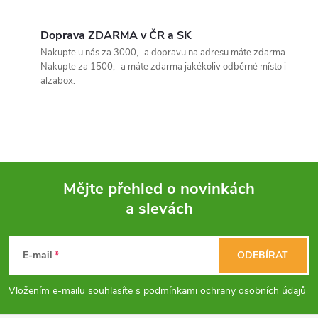
profesionální měření.
O
v
Doprava ZDARMA v ČR a SK
Nakupte u nás za 3000,- a dopravu na adresu máte zdarma.
l
Nakupte za 1500,- a máte zdarma jakékoliv odběrné místo i
alzabox.
á
d
a
c
Mějte přehled o novinkách
í
a slevách
Z
p
á
E-mail
ODEBÍRAT
r
p
v
Vložením e-mailu souhlasíte s
podmínkami ochrany osobních údajů