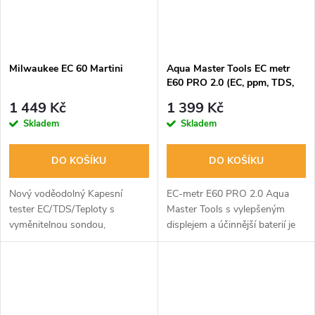
Milwaukee EC 60 Martini
Aqua Master Tools EC metr
E60 PRO 2.0 (EC, ppm, TDS,
Teplota)
1 449 Kč
1 399 Kč
Skladem
Skladem
DO KOŠÍKU
DO KOŠÍKU
Nový voděodolný Kapesní
EC-metr E60 PRO 2.0 Aqua
tester EC/TDS/Teploty s
Master Tools s vylepšeným
vyměnitelnou sondou,
displejem a účinnější baterií je
automatickou kalibrací,
ideální pro měření EC, TDS,
teplotním rozsahem -5 až 60 °C
ppm a teploty kapalné výživy
a životností baterie cca. 300
rostlin a vody v bazénech,
hodin. Ideální pro...
vířivkách...