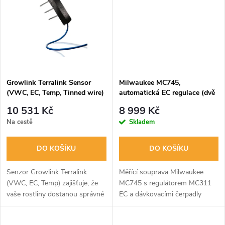
t
t
ů
ů
Growlink Terralink Sensor
Milwaukee MC745,
(VWC, EC, Temp, Tinned wire)
automatická EC regulace (dvě
čerpadla)
10 531 Kč
8 999 Kč
Na cestě
Skladem
DO KOŠÍKU
DO KOŠÍKU
Senzor Growlink Terralink
Měřící souprava Milwaukee
(VWC, EC, Temp) zajišťuje, že
MC745 s regulátorem MC311
vaše rostliny dostanou správné
EC a dávkovacími čerpadly
množství vody ve správný čas.
poskytuje plně automatizované
Snižte plýtvání a maximalizujte
řízení vodních roztoků v