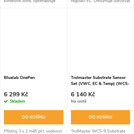
kořenové zóně, optimalizuje
regulací EC. Umožňuje udržovat
zavlažování a živiny pro rostliny.
ideální hodnoty EC v nádrži a
Ovládání a ukládání dat v
automaticky přidává hnojivo
mobilní aplikaci. Sleduje
podle nastavení EC od 0,8 do
teplotní...
2,8 mS.
Bluelab OnePen
Trolmaster Substrate Sensor
Set (VWC, EC & Temp) (WCS-
9)
6 299 Kč
6 140 Kč
Skladem
Na cestě
DO KOŠÍKU
DO KOŠÍKU
Přístroj 3 v 1 měří pH, vodivost
TrolMaster WCS-9 Substrate