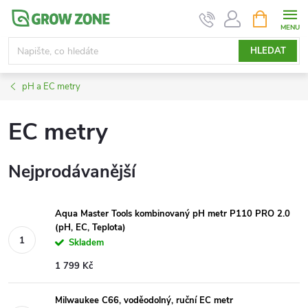
Přejít
NÁKUPNÍ
KOŠÍK
na
obsah
HLEDAT
pH a EC metry
EC metry
Nejprodávanější
Aqua Master Tools kombinovaný pH metr P110 PRO 2.0
(pH, EC, Teplota)
Skladem
1 799 Kč
Milwaukee C66, voděodolný, ruční EC metr