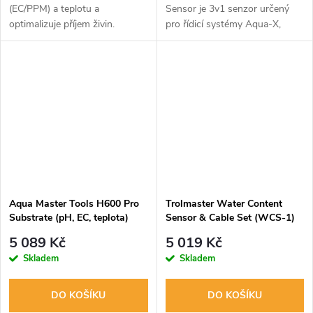
(EC/PPM) a teplotu a
Sensor je 3v1 senzor určený
optimalizuje příjem živin.
pro řídicí systémy Aqua-X,
Připojte se k aplikaci Edenic
Hydro-X, Tent-X a Green-X
přes Bluetooth pro sdílení,
Control Systems (NFS-1, NFS-
aktualizace a komplexní správu
2, NFS-3, HCS-2, TCS-1, GCS-
dat v...
1). Slouží k...
Aqua Master Tools H600 Pro
Trolmaster Water Content
Substrate (pH, EC, teplota)
Sensor & Cable Set (WCS-1)
5 089 Kč
5 019 Kč
Skladem
Skladem
DO KOŠÍKU
DO KOŠÍKU