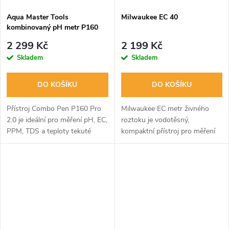
Aqua Master Tools
Milwaukee EC 40
kombinovaný pH metr P160
PRO 2.0 (pH, EC, PPM, TDS,
2 299 Kč
2 199 Kč
Teplota)
Skladem
Skladem
DO KOŠÍKU
DO KOŠÍKU
Přístroj Combo Pen P160 Pro
Milwaukee EC metr živného
2.0 je ideální pro měření pH, EC,
roztoku je vodotěsný,
PPM, TDS a teploty tekuté
kompaktní přístroj pro měření
výživy rostlin a vody v
EC, CF a PPM hodnot živného
bazénech, vířivkách a jezírkách.
roztoku s automatickou
Pomocí uživatelsky
teplotní kompenzací. S
přívětivých...
grafickým displejem,...