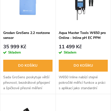
p
n
i
í
s
p
Grodan GroSens 2.2 rootzone
Aqua Master Tools W650 pro
sensor
Online - Inline pH EC PPM
p
TDS Temp monitor
r
35 999 Kč
11 499 Kč
r
Skladem
Skladem
o
o
DO KOŠÍKU
DO KOŠÍKU
d
d
Sada GroSens poskytuje větší
W650 Inline nabízí stejné
u
přesnost, bezdrátové připojení
pokročilé měřicí funkce a práci
a špičkové přesné měření
s aplikací jako standardní
u
obsahu vody (WC), elektrické
W650, ale je navržen pro
k
vodivosti (EC) a teploty.
přímou instalaci do potrubí.
k
Inline elektrody mají 3/4" závit a
lze...