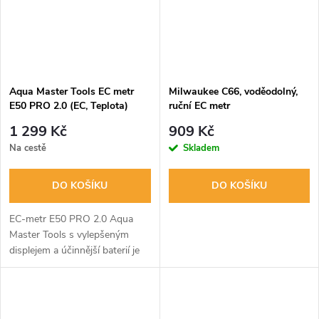
Aqua Master Tools EC metr
Milwaukee C66, voděodolný,
E50 PRO 2.0 (EC, Teplota)
ruční EC metr
1 299 Kč
909 Kč
Na cestě
Skladem
DO KOŠÍKU
DO KOŠÍKU
EC-metr E50 PRO 2.0 Aqua
Master Tools s vylepšeným
displejem a účinnější baterií je
ideální pro měření EC a teploty
kapalné výživy rostlin a vody v
bazénech, vířivkách a jezírkách.