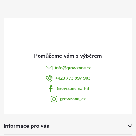
a
k
y
t
v
í
ý
p
i
info
@
growzone.cz
s
+420 773 997 903
u
Growzone na FB
growzone_cz
Informace pro vás