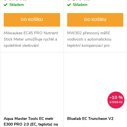
Skladem
Skladem
DO KOŠÍKU
DO KOŠÍKU
Milwaukee EC45 PRO Nutrient
MW302 přenosný měřič
Stick Meter umožňuje rychlé a
vodivosti s automatickou
spolehlivé sledování
teplotní kompenzací pro
koncentrace živin v hydroponii
zemědělské trhy. Rozsah 0,0 -
a fertigačních systémech. Měří
10,0 mS / cm s 0,1 mS / cm
EC, TDS a CF přímo v roztoku
rozlišením.
a...
–10 %
2 999 Kč
Aqua Master Tools EC metr
Bluelab EC Truncheon V2
E300 PRO 2.0 (EC, teplota) na