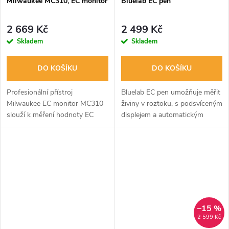
Milwaukee MC310, EC monitor
Bluelab EC pen
2 669 Kč
2 499 Kč
Skladem
Skladem
DO KOŠÍKU
DO KOŠÍKU
Profesionální přístroj
Bluelab EC pen umožňuje měřit
Milwaukee EC monitor MC310
živiny v roztoku, s podsvíceným
slouží k měření hodnoty EC
displejem a automatickým
(elektrické vodivosti) s
vypnutím po 4 minutách.
rozsahem 0.0 - 10.0 mS a
Kalibruje se každých 30 dní
možností nastavení vlastního
nebo po výměně baterie. Měří v
rozsahu. Je vybaven...
různých...
–15 %
2 599 Kč