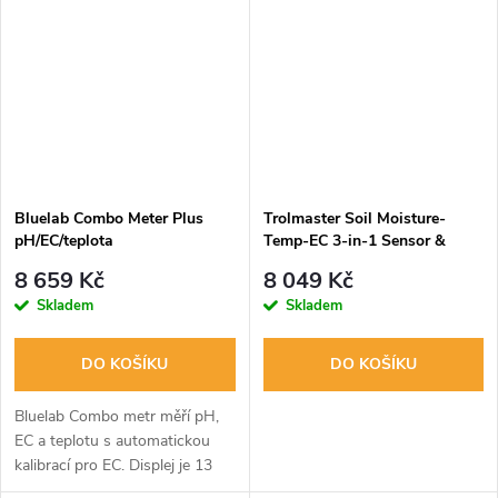
výnosy. Každý senzor nabízí...
hydroponických systémech.
Malý a přesný...
Bluelab Combo Meter Plus
Trolmaster Soil Moisture-
pH/EC/teplota
Temp-EC 3-in-1 Sensor &
Cable set (WCS-2)
8 659 Kč
8 049 Kč
Skladem
Skladem
DO KOŠÍKU
DO KOŠÍKU
Bluelab Combo metr měří pH,
EC a teplotu s automatickou
kalibrací pro EC. Displej je 13
mm LCD. Dodává se s