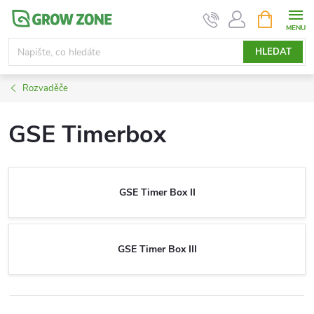
Přejít
NÁKUPNÍ
KOŠÍK
na
obsah
HLEDAT
Rozvaděče
GSE Timerbox
GSE Timer Box II
GSE Timer Box III