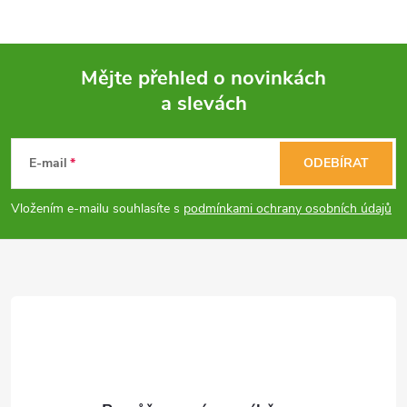
Mějte přehled o novinkách
a slevách
Z
á
E-mail
ODEBÍRAT
p
Vložením e-mailu souhlasíte s
podmínkami ochrany osobních údajů
a
t
í