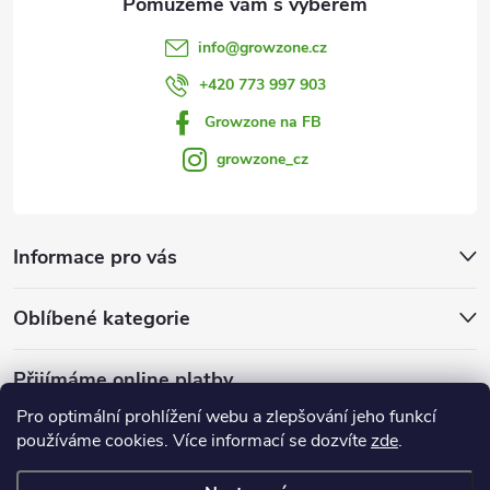
info
@
growzone.cz
+420 773 997 903
Growzone na FB
growzone_cz
Informace pro vás
Oblíbené kategorie
Přijímáme online platby
Pro optimální prohlížení webu a zlepšování jeho funkcí
používáme cookies. Více informací se dozvíte
zde
.