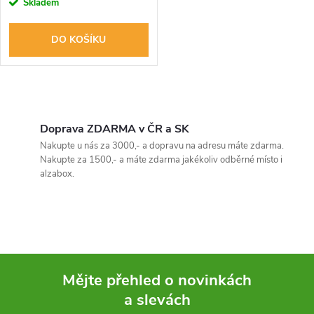
r
Skladem
o
o
DO KOŠÍKU
d
d
u
O
u
k
v
Doprava ZDARMA v ČR a SK
k
Nakupte u nás za 3000,- a dopravu na adresu máte zdarma.
l
t
Nakupte za 1500,- a máte zdarma jakékoliv odběrné místo i
t
alzabox.
á
ů
ů
d
a
c
Mějte přehled o novinkách
í
a slevách
Z