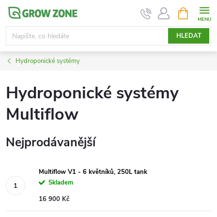
Přejít
NÁKUPNÍ
KOŠÍK
na
obsah
HLEDAT
Hydroponické systémy
Hydroponické systémy
Multiflow
Nejprodávanější
Multiflow V1 - 6 květníků, 250L tank
Skladem
16 900 Kč