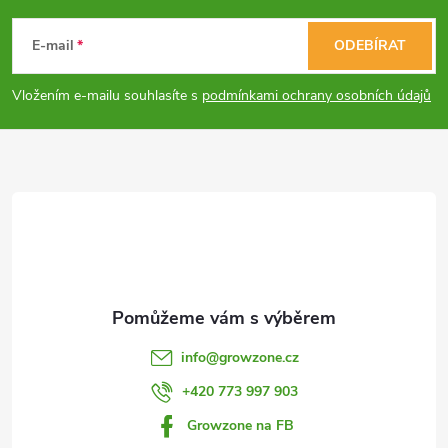
p
á
E-mail
ODEBÍRAT
r
p
v
Vložením e-mailu souhlasíte s
podmínkami ochrany osobních údajů
a
k
y
t
v
í
ý
p
i
info
@
growzone.cz
s
+420 773 997 903
u
Growzone na FB