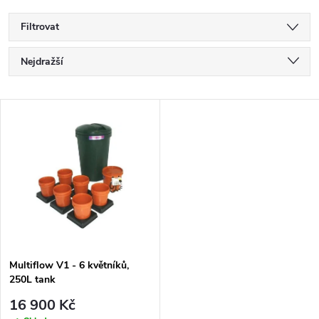
Filtrovat
Ř
Nejdražší
a
Nejlevnější
V
Nejprodávanější
z
ý
Abecedně
e
p
n
i
í
s
p
Multiflow V1 - 6 květníků,
250L tank
p
r
16 900 Kč