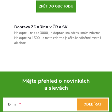
ZPĚT DO OBCHODU
Doprava ZDARMA v ČR a SK
Nakupte u nás za 3000,- a dopravu na adresu máte zdarma.
Nakupte za 1500,- a máte zdarma jakékoliv odběrné místo i
alzabox.
Mějte přehled o novinkách
a slevách
Z
á
E-mail
ODEBÍRAT