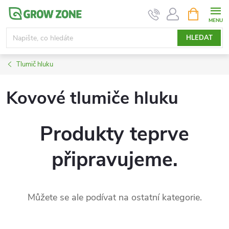
Přejít
NÁKUPNÍ
KOŠÍK
na
obsah
HLEDAT
Tlumič hluku
Kovové tlumiče hluku
Produkty teprve
připravujeme.
Můžete se ale podívat na ostatní kategorie.