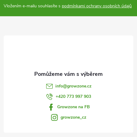
p
Vložením e-mailu souhlasíte s
podmínkami ochrany osobních údajů
a
t
í
info
@
growzone.cz
+420 773 997 903
Growzone na FB
growzone_cz