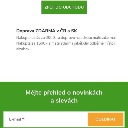
ZPĚT DO OBCHODU
Doprava ZDARMA v ČR a SK
Nakupte u nás za 3000,- a dopravu na adresu máte zdarma.
Nakupte za 1500,- a máte zdarma jakékoliv odběrné místo i
alzabox.
Mějte přehled o novinkách
a slevách
Z
á
E-mail
ODEBÍRAT