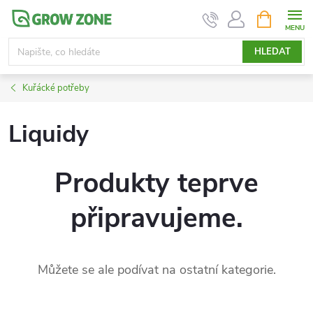
Přejít
NÁKUPNÍ
KOŠÍK
na
obsah
HLEDAT
Kuřácké potřeby
Liquidy
Produkty teprve
připravujeme.
Můžete se ale podívat na ostatní kategorie.