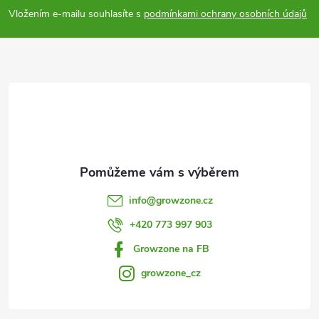
p
Vložením e-mailu souhlasíte s
podmínkami ochrany osobních údajů
a
t
í
info
@
growzone.cz
+420 773 997 903
Growzone na FB
growzone_cz