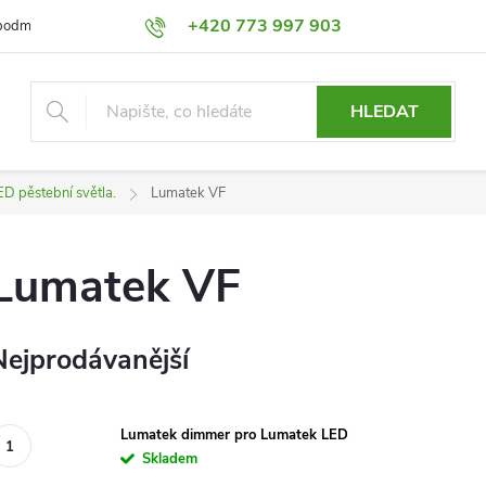
+420 773 997 903
podmínky
Výměna a Vrácení
Podmínky ochrany osobních údajů
HLEDAT
D pěstební světla.
Lumatek VF
Lumatek VF
Nejprodávanější
Lumatek dimmer pro Lumatek LED
Skladem