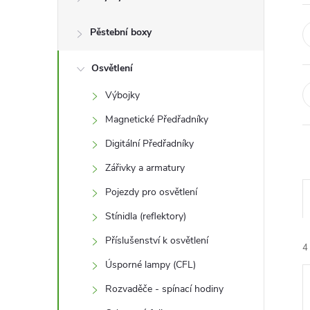
r
a
Pěstební boxy
n
Osvětlení
Výbojky
n
Magnetické Předřadníky
í
Digitální Předřadníky
Zářivky a armatury
p
Pojezdy pro osvětlení
a
Stínidla (reflektory)
n
Příslušenství k osvětlení
4
Úsporné lampy (CFL)
e
Rozvaděče - spínací hodiny