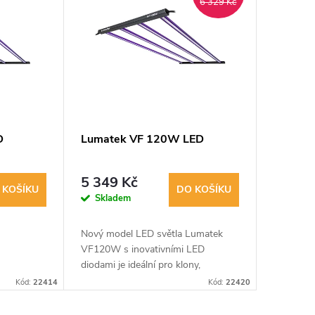
6 329 Kč
D
Lumatek VF 120W LED
5 349 Kč
 KOŠÍKU
DO KOŠÍKU
Skladem
Nový model LED světla Lumatek
VF120W s inovativními LED
diodami je ideální pro klony,
sazenice a rostliny s nízkými nároky
Kód:
22414
Kód:
22420
na světlo. Má vysokou účinnost (2,4
μmol / J),...