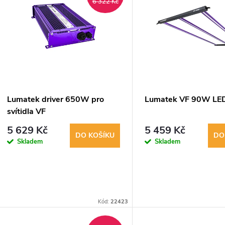
ý
6 322 Kč
n
p
p
s
r
p
Lumatek driver 650W pro
Lumatek VF 90W LE
o
svítidla VF
r
5 629 Kč
5 459 Kč
d
DO KOŠÍKU
DO
Skladem
Skladem
o
u
d
k
u
Kód:
22423
t