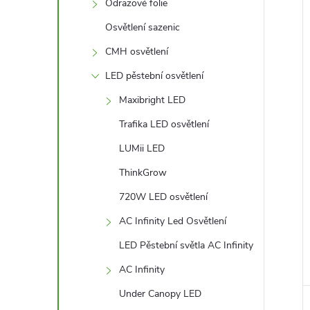
l
Odrazové folie
Osvětlení sazenic
í
CMH osvětlení
i
LED pěstební osvětlení
Maxibright LED
Trafika LED osvětlení
LUMii LED
ThinkGrow
720W LED osvětlení
AC Infinity Led Osvětlení
LED Pěstební světla AC Infinity
AC Infinity
Under Canopy LED