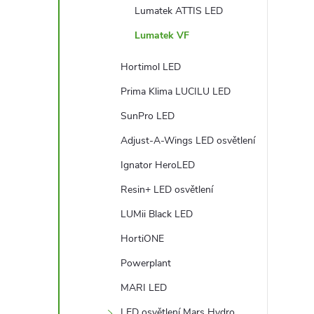
Lumatek ATTIS LED
Lumatek VF
Hortimol LED
Prima Klima LUCILU LED
l
SunPro LED
Adjust-A-Wings LED osvětlení
Ignator HeroLED
Resin+ LED osvětlení
LUMii Black LED
í
HortiONE
Powerplant
MARI LED
r
LED osvětlení Mars Hydro