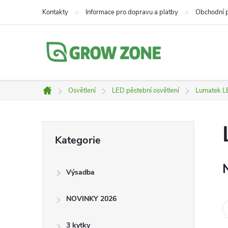
Přejít
Kontakty
Informace pro dopravu a platby
Obchodní 
na
obsah
Osvětlení
LED pěstební osvětlení
Lumatek LE
Domů
P
Přeskočit
Kategorie
kategorie
o
Výsadba
s
NOVINKY 2026
t
3 kytky