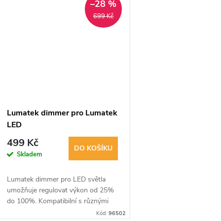
k
–28 %
ů
699 Kč
t
ů
Lumatek dimmer pro Lumatek
LED
499 Kč
DO KOŠÍKU
Skladem
Lumatek dimmer pro LED světla
umožňuje regulovat výkon od 25%
do 100%. Kompatibilní s různými
modely Lumatek LED světel jako
Kód:
96502