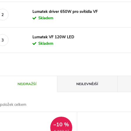
Lumatek driver 650W pro svítidla VF
Skladem
Lumatek VF 120W LED
Skladem
Ř
NEJDRAŽŠÍ
NEJLEVNĚJŠÍ
a
položek celkem
z
V
e
–10 %