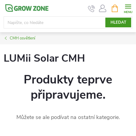
Přejít
NÁKUPNÍ
KOŠÍK
na
obsah
HLEDAT
CMH osvětlení
LUMii Solar CMH
Produkty teprve
připravujeme.
Můžete se ale podívat na ostatní kategorie.