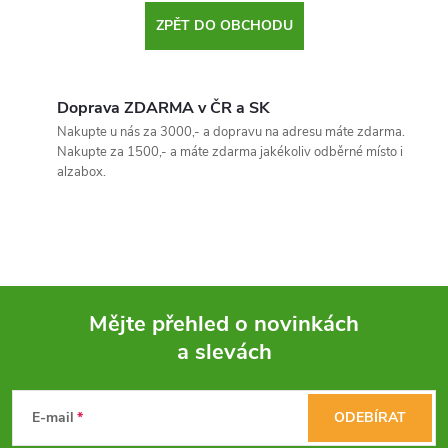
ZPĚT DO OBCHODU
Doprava ZDARMA v ČR a SK
Nakupte u nás za 3000,- a dopravu na adresu máte zdarma.
Nakupte za 1500,- a máte zdarma jakékoliv odběrné místo i
alzabox.
Mějte přehled o novinkách
a slevách
Z
á
E-mail
ODEBÍRAT