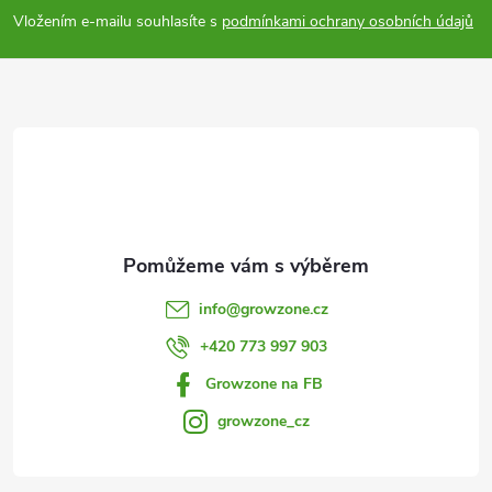
p
Vložením e-mailu souhlasíte s
podmínkami ochrany osobních údajů
a
t
í
info
@
growzone.cz
+420 773 997 903
Growzone na FB
growzone_cz