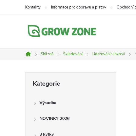
Přejít
Kontakty
Informace pro dopravu a platby
Obchodní 
na
obsah
Sklizeň
Skladování
Udržování vlhkosti
Domů
P
Přeskočit
Kategorie
kategorie
o
Výsadba
s
NOVINKY 2026
t
3 kytky