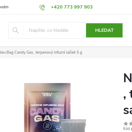
+420 773 997 903
podmínky
Výměna a Vrácení
Podmínky ochrany osobních údajů
HLEDAT
Neu Bag Candy Gas , terpenový infuzní sáček 5 g
N
,
s
Kód 