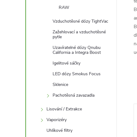
t
RAW
B
a
Vzduchotěsné dózy TightVac
B
Zažehlovací a vzduchotěsné
d
pytle
n
Uzavíratelné dózy Qnubu
u
California a Integra Boost
Igelitové sáčky
LED dózy Smokus Focus
Sklenice
Pachotěsná zavazadla
Lisování / Extrakce
–24 %
Vaporizéry
529 Kč
Uhlíkové filtry