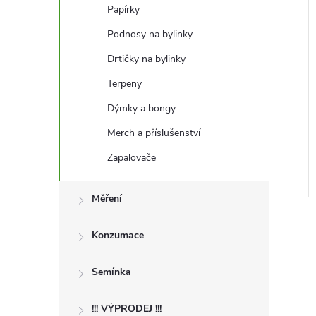
Papírky
Podnosy na bylinky
Drtičky na bylinky
Terpeny
Dýmky a bongy
říkačka 10ml
Integra Kerr®Humidity Jar Kit
pro kontrolu vlhkosti
Merch a příslušenství
399 Kč
Zapalovače
DO KOŠÍKU
DO KOŠÍKU
Skladem
Kód:
95194
Kód:
96444
Měření
Konzumace
Semínka
!!! VÝPRODEJ !!!