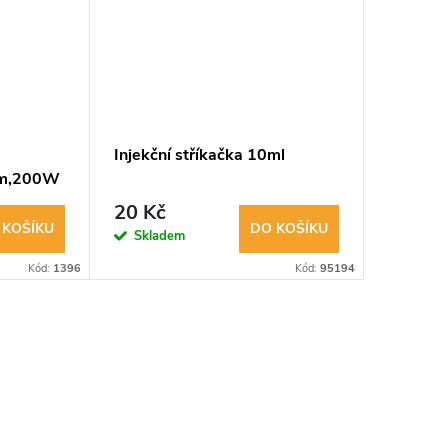
Injekční stříkačka 10ml
Integra
 m,200W
pro kont
20 Kč
399 K
 KOŠÍKU
DO KOŠÍKU
Skladem
Sklad
Kód:
1396
Kód:
95194