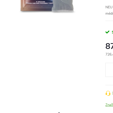
NEU 
médi
8
726,
Měr
cena
Znač