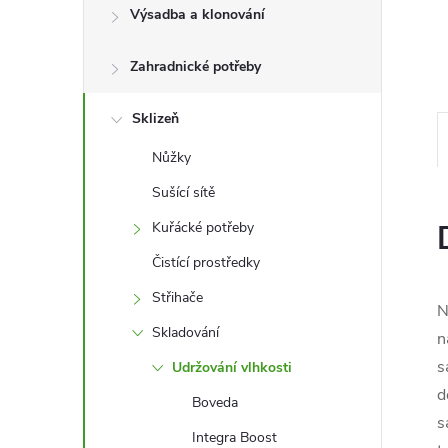
l
Výsadba a klonování
Zahradnické potřeby
Sklizeň
Nůžky
Sušící sítě
Kuřácké potřeby
Čistící prostředky
Střihače
N
Skladování
n
s
Udržování vlhkosti
d
Boveda
s
Integra Boost