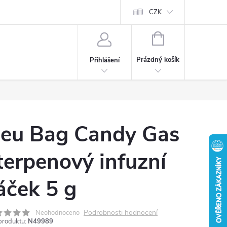
CZK
NÁKUPNÍ
KOŠÍK
Prázdný košík
Přihlášení
eu Bag Candy Gas
 terpenový infuzní
áček 5 g
Podrobnosti hodnocení
Neohodnoceno
produktu:
N49989