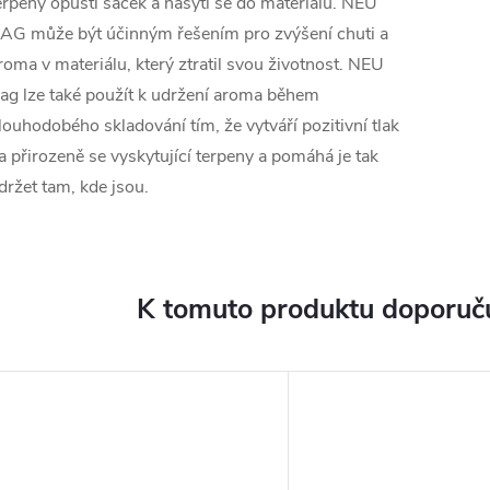
erpeny opustí sáček a nasytí se do materiálu. NEU
AG může být účinným řešením pro zvýšení chuti a
roma v materiálu, který ztratil svou životnost. NEU
ag lze také použít k udržení aroma během
louhodobého skladování tím, že vytváří pozitivní tlak
a přirozeně se vyskytující terpeny a pomáhá je tak
držet tam, kde jsou.
K tomuto produktu doporuču