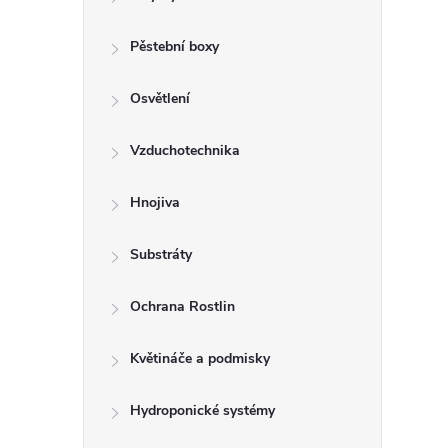
r
a
Pěstební boxy
n
Osvětlení
n
Vzduchotechnika
í
Hnojiva
p
Substráty
a
Ochrana Rostlin
n
Květináče a podmisky
e
Hydroponické systémy