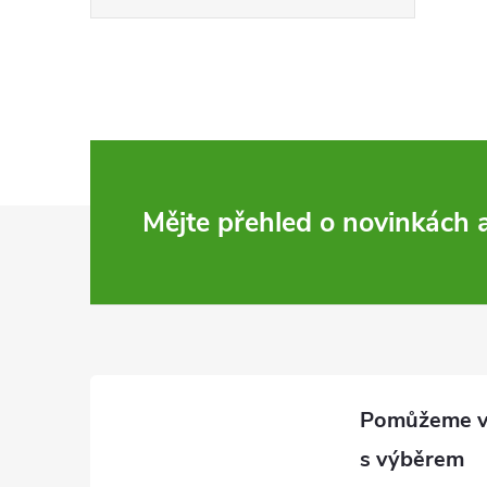
Z
Mějte přehled o novinkách
á
p
a
t