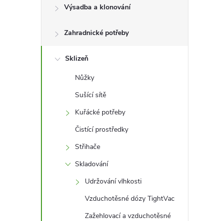
l
Výsadba a klonování
Zahradnické potřeby
Sklizeň
Nůžky
Sušící sítě
Kuřácké potřeby
Čistící prostředky
Střihače
Skladování
Udržování vlhkosti
Vzduchotěsné dózy TightVac
Zažehlovací a vzduchotěsné