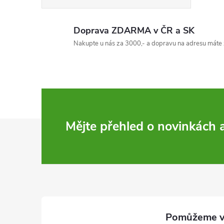
Doprava ZDARMA v ČR a SK
Nakupte u nás za 3000,- a dopravu na adresu máte 
Z
Mějte přehled o novinkách
á
p
a