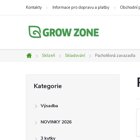
Přejít
Kontakty
Informace pro dopravu a platby
Obchodní 
na
obsah
Sklizeň
Skladování
Pachotěsná zavazadla
Domů
P
Přeskočit
Kategorie
kategorie
o
Výsadba
s
NOVINKY 2026
t
3 kytky