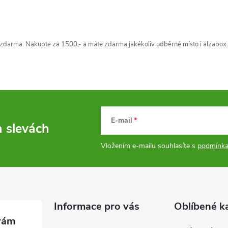
zdarma. Nakupte za 1500,- a máte zdarma jakékoliv odběrné místo i alzabox.
E-mail
a slevách
Vložením e-mailu souhlasíte s
podmínka
Informace pro vás
Oblíbené k