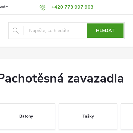
+420 773 997 903
podmínky
Výměna a Vrácení
Podmínky ochrany osobních údajů
HLEDAT
Pachotěsná zavazadla
Batohy
Tašky