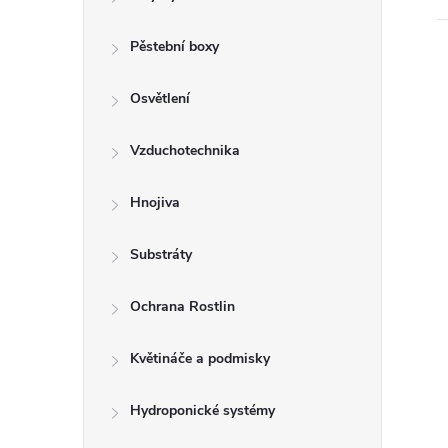
r
a
Pěstební boxy
n
Osvětlení
n
Vzduchotechnika
í
Hnojiva
p
Substráty
a
Ochrana Rostlin
n
Květináče a podmisky
e
Hydroponické systémy