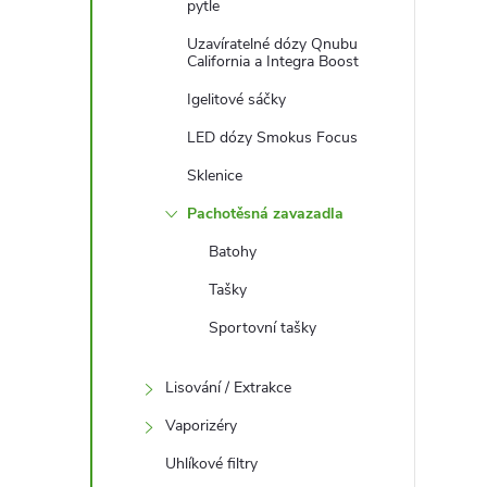
pytle
Uzavíratelné dózy Qnubu
California a Integra Boost
Igelitové sáčky
LED dózy Smokus Focus
Sklenice
Pachotěsná zavazadla
Batohy
Tašky
Sportovní tašky
Lisování / Extrakce
Vaporizéry
Uhlíkové filtry