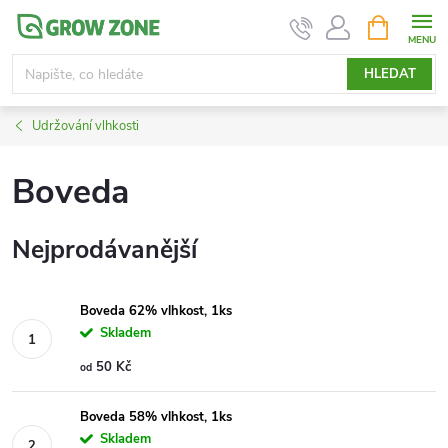
Přejít
NÁKUPNÍ
KOŠÍK
na
obsah
HLEDAT
Udržování vlhkosti
Boveda
Nejprodávanější
Boveda 62% vlhkost, 1ks
Skladem
50 Kč
od
Boveda 58% vlhkost, 1ks
Skladem