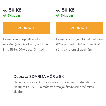
p
p
r
50 Kč
50 Kč
od
od
r
Skladem
Skladem
o
o
ZOBRAZIT
ZOBRAZIT
d
d
Boveda reguluje vlhkost v
Boveda udržuje vlhkost bylin na
u
uzavřených nádobách, udržuje
62% po 3-4 měsíce. Speciální
ji na 58%. Díky speciální soli
sůl s citrátem draselným
u
absorbující vlhkost chrání byliny
reguluje vlhkost v uzavřených
k
po 3-4 měsíce.
nádobách.
k
O
t
t
v
Doprava ZDARMA v ČR a SK
ů
Nakupte u nás za 3000,- a dopravu na adresu máte zdarma.
ů
l
Nakupte za 1500,- a máte zdarma jakékoliv odběrné místo i
alzabox.
á