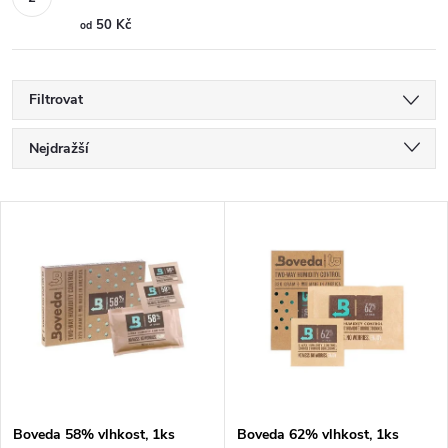
50 Kč
od
Filtrovat
Ř
Nejdražší
a
Nejlevnější
V
Nejprodávanější
z
ý
Abecedně
e
p
n
i
í
s
Boveda 58% vlhkost, 1ks
Boveda 62% vlhkost, 1ks