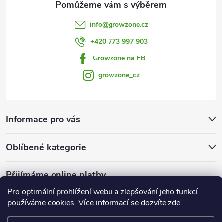
i
info
@
growzone.cz
s
+420 773 997 903
u
Growzone na FB
growzone_cz
Informace pro vás
Oblíbené kategorie
Přijímáme online platby
Pro optimální prohlížení webu a zlepšování jeho funkcí
používáme cookies. Více informací se dozvíte
zde
.