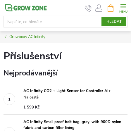
Přejít
NÁKUPNÍ
KOŠÍK
na
obsah
HLEDAT
Growboxy AC Infinity
Příslušenství
Nejprodávanější
AC Infinity CO2 + Light Sensor for Controller AI+
Na cestě
1 599 Kč
AC Infinity Smell proof belt bag, grey, with 900D nylon
fabric and carbon filter lining