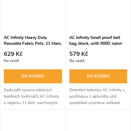
AC Infinity Heavy Duty
AC Infinity Smell proof belt
Reusable Fabric Pots, 11 liters,
bag, black, with 900D nylon
5-Pack
fabric and carbon filter lining
629 Kč
579 Kč
Na cestě
Na cestě
DO KOŠÍKU
DO KOŠÍKU
Sada pěti vysoce odolných
Diskrétní ledvinka AC Infinity s
textilních květináčů AC Infinity
podšívkou z aktivního uhlí
o objemu 11 litrů, navržených
spolehlivě uzamkne veškeré
pro podporu zdravého a silného
pachy uvnitř. Je vyrobena z
kořenového systému. Díky
odolného 900D nylonu a nabízí
prodyšné tkanině, zesíleným
praktické kapsy pro bezpečné...
švům...