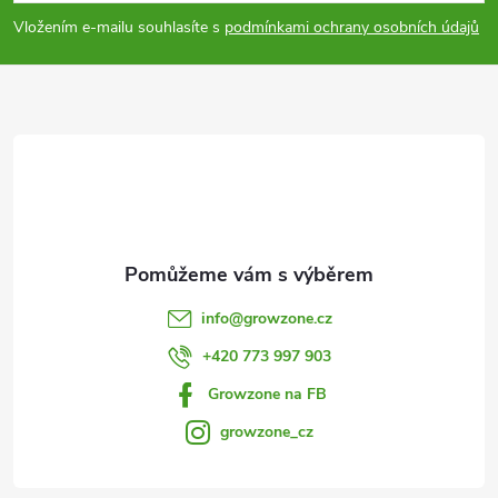
p
v
Vložením e-mailu souhlasíte s
podmínkami ochrany osobních údajů
a
k
y
t
v
í
ý
p
i
info
@
growzone.cz
s
+420 773 997 903
u
Growzone na FB
growzone_cz