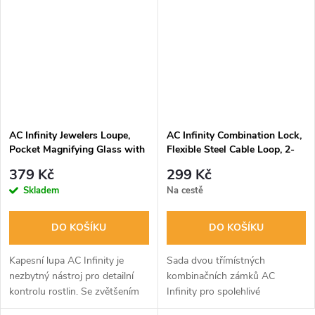
pachy. Odolná...
„air-pruning“ a...
AC Infinity Jewelers Loupe,
AC Infinity Combination Lock,
Pocket Magnifying Glass with
Flexible Steel Cable Loop, 2-
LED Light & Dual Lenses
Pack
379 Kč
299 Kč
Skladem
Na cestě
DO KOŠÍKU
DO KOŠÍKU
Kapesní lupa AC Infinity je
Sada dvou třímístných
nezbytný nástroj pro detailní
kombinačních zámků AC
kontrolu rostlin. Se zvětšením
Infinity pro spolehlivé
30x a 60x a jasným LED
zabezpečení vašeho pěstebního