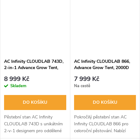
Vyroben z extra husté tkaniny
průměru 22 mm a
2000D...
nejreflexnějšímu...
AC Infinity CLOUDLAB 743D,
AC Infinity CLOUDLAB 866,
2-in-1 Advance Grow Tent,
Advance Grow Tent, 2000D
2000D Mylar Canvas,
Diamond Mylar Canvas,
8 999 Kč
7 999 Kč
120x90x180cm
150x150x200cm
Skladem
Na cestě
DO KOŠÍKU
DO KOŠÍKU
Pěstební stan AC Infinity
Pokročilý pěstební stan AC
CLOUDLAB 743D s unikátním
Infinity CLOUDLAB 866 pro
2-v-1 designem pro oddělené
celoroční pěstování. Nabízí
pěstování sazenic a dospělých
robustní konstrukci s ocelovými