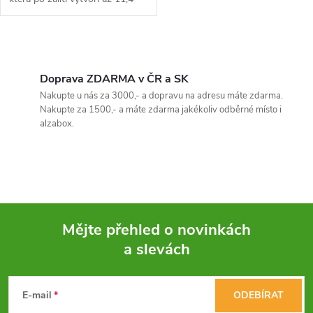
litrů vzdušného pěstebního
média. Je třikrát propláchnutý a
pufrovaný pro stabilní pH a...
O
v
Doprava ZDARMA v ČR a SK
Nakupte u nás za 3000,- a dopravu na adresu máte zdarma.
l
Nakupte za 1500,- a máte zdarma jakékoliv odběrné místo i
alzabox.
á
d
a
c
Mějte přehled o novinkách
í
a slevách
Z
p
á
E-mail
ODEBÍRAT
r