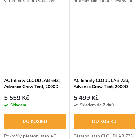
v-1 komorou pro současné
profesionální indoor pěstování.
pěstování sazenic a dospělých
Vyroben z extrémně odolného
rostlin. Extrémně odolná
plátna 2000D Oxford se
konstrukce z 22mm tyčí a
zesílenými 22mm tyčemi a
plátna 2000D s...
vysoce reflexním...
AC Infinity CLOUDLAB 642,
AC Infinity CLOUDLAB 733,
Advance Grow Tent, 2000D
Advance Grow Tent, 2000D
Diamond Mylar Canvas,
Diamond Mylar Canvas,
5 559 Kč
5 499 Kč
120x60x180cm
90x90x180cm
Skladem
Skladem do 7 dnů
DO KOŠÍKU
DO KOŠÍKU
Pokročilý pěstební stan AC
Pěstební stan CLOUDLAB 733