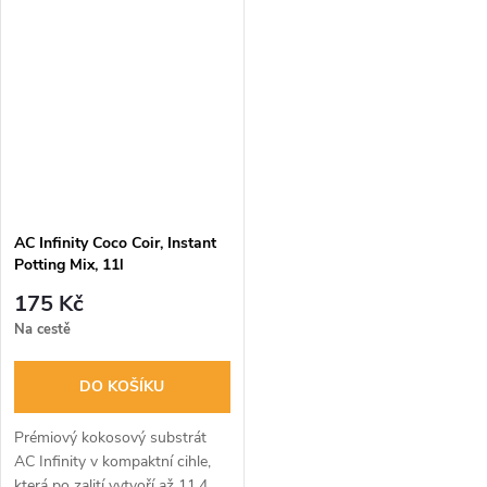
světlem přesně určíte zralost
stanu, skleníku nebo zavazadel.
trichomů pro perfektní sklizeň
Odolné kovové tělo s flexibilním
a...
ocelovým...
AC Infinity Coco Coir, Instant
Potting Mix, 11l
175 Kč
Na cestě
DO KOŠÍKU
Prémiový kokosový substrát
AC Infinity v kompaktní cihle,
která po zalití vytvoří až 11,4