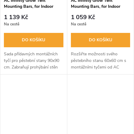
AC Infinity Grow Tent
AC Infinity Grow Tent
Mounting Bars, for Indoor
Mounting Bars, for Indoor
Grow Spaces, 90x90cm
Grow Spaces, 60x60cm
1 139 Kč
1 059 Kč
Na cestě
Na cestě
DO KOŠÍKU
DO KOŠÍKU
Sada přídavných montážních
Rozšiřte možnosti svého
tyčí pro pěstební stany 90x90
pěstebního stanu 60x60 cm s
cm. Zabraňují prohýbání stěn
montážními tyčemi od AC
stanu a umožňují bezpečné
Infinity. Tato sada 4 ocelových
uchycení ventilátorů, osvětlení a
tyčí vám umožní snadno přidat
dalšího vybavení. Robustní...
další ventilátory, osvětlení
nebo...