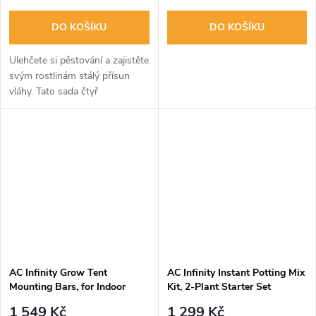
DO KOŠÍKU
DO KOŠÍKU
Ulehčete si pěstování a zajistěte
svým rostlinám stálý přísun
vláhy. Tato sada čtyř
samozavlažovacích podmisek
AC Infinity automaticky
zavlažuje vaše textilní květináče
pomocí...
AC Infinity Grow Tent
AC Infinity Instant Potting Mix
Mounting Bars, for Indoor
Kit, 2-Plant Starter Set
Grow Spaces, 150x150cm
1 549 Kč
1 299 Kč