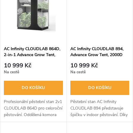
t
t
ů
ů
AC Infinity CLOUDLAB 864D,
AC Infinity CLOUDLAB 894,
2-in-1 Advance Grow Tent,
Advance Grow Tent, 2000D
2000D Diamond Mylar Canvas
Diamond Mylar Canvas,
10 999 Kč
10 999 Kč
- 150x120x200cm
240x120x200cm
Na cestě
Na cestě
DO KOŠÍKU
DO KOŠÍKU
Profesionální pěstební stan 2v1
Pěstební stan AC Infinity
CLOUDLAB 864D pro celoroční
CLOUDLAB 894 představuje
pěstování. Oddělená komora
špičku v indoor pěstování. Díky
umožňuje souběžnou péči o
extra silnému plátnu 2000D,
sazenice i dospělé rostliny.
robustní ocelové konstrukci o