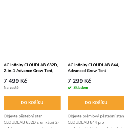
rostlin. Vyroben z extra
tyčemi o průměru 22 mm a
hustého plátna 2000D a
extra silným plátnem 2000D.
zesílené 22mm...
Vnitřní...
AC Infinity CLOUDLAB 632D,
AC Infinity CLOUDLAB 844,
2-in-1 Advance Grow Tent,
Advanced Grow Tent
2000D Diamond Mylar Canvas
120×120×200cm, 2000D
7 499 Kč
7 299 Kč
- 90x60x180cm
Oxford Canvas Fabric, Large
Na cestě
Skladem
Viewing Window with Zipper
DO KOŠÍKU
DO KOŠÍKU
Objevte pěstební stan
Objevte prémiový pěstební stan
CLOUDLAB 632D s unikátní 2-
CLOUDLAB 844 pro