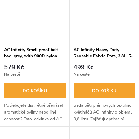
AC Infinity Smell proof belt
AC Infinity Heavy Duty
bag, grey, with 900D nylon
Reusable Fabric Pots, 3.8L, 5-
fabric and carbon filter lining
Pack
579 Kč
499 Kč
Na cestě
Na cestě
DO KOŠÍKU
DO KOŠÍKU
Potřebujete diskrétně přenášet
Sada pěti prémiových textilních
aromatické byliny nebo jiné
květináčů AC Infinity o objemu
cennosti? Tato ledvinka od AC
3,8 litru. Zajišťují optimální
Infinity s podšívkou z aktivního
provzdušnění kořenů, zabraňují
uhlí spolehlivě uzamkne veškeré
jejich kroucení díky technologii