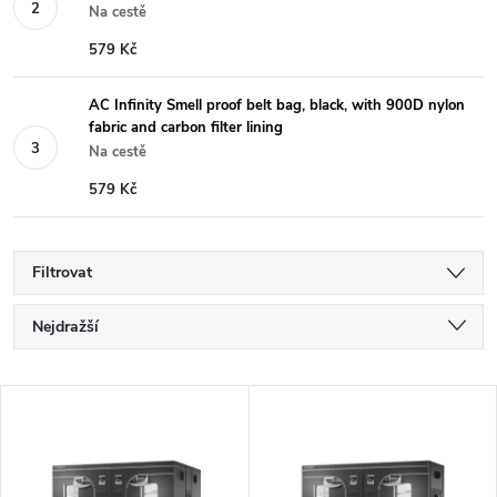
Na cestě
579 Kč
AC Infinity Smell proof belt bag, black, with 900D nylon
fabric and carbon filter lining
Na cestě
579 Kč
Filtrovat
Ř
Nejdražší
a
Nejlevnější
V
Nejprodávanější
z
ý
Abecedně
e