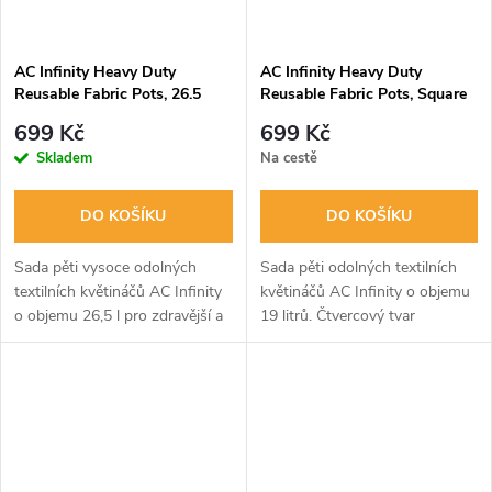
AC Infinity Heavy Duty
AC Infinity Heavy Duty
Reusable Fabric Pots, 26.5
Reusable Fabric Pots, Square
liters, 5-Pack
19L, 5-Pack
699 Kč
699 Kč
Skladem
Na cestě
DO KOŠÍKU
DO KOŠÍKU
Sada pěti vysoce odolných
Sada pěti odolných textilních
textilních květináčů AC Infinity
květináčů AC Infinity o objemu
o objemu 26,5 l pro zdravější a
19 litrů. Čtvercový tvar
silnější rostliny. Podporují
efektivně využívá prostor v
vzdušné zastřihování kořenů,
pěstebních stanech, zatímco
efektivní odvodnění a jsou...
prodyšná tkanina podporuje
zdravý...