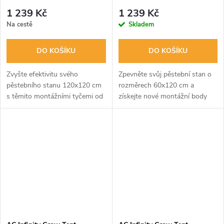
Grow Spaces, 120x120cm
Grow Spaces, 60x120cm
1 239 Kč
1 239 Kč
Na cestě
Skladem
DO KOŠÍKU
DO KOŠÍKU
Zvyšte efektivitu svého
Zpevněte svůj pěstební stan o
pěstebního stanu 120x120 cm
rozměrech 60x120 cm a
s těmito montážními tyčemi od
získejte nové montážní body
AC Infinity. Zabraňují vtahování
pro vaše vybavení. Tyto
stěn vlivem podtlaku a
robustní ocelové tyče od AC
poskytují stabilní úchyty pro...
Infinity účinně brání prohýbání
stěn vlivem...