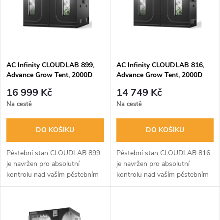
p
n
i
í
s
p
AC Infinity CLOUDLAB 899,
AC Infinity CLOUDLAB 816,
Advance Grow Tent, 2000D
Advance Grow Tent, 2000D
p
Diamond Mylar Canvas -
Diamond Mylar Canvas -
r
16 999 Kč
14 749 Kč
240x240x200cm
300x150x200cm
r
Na cestě
Na cestě
o
o
DO KOŠÍKU
DO KOŠÍKU
d
d
Pěstební stan CLOUDLAB 899
Pěstební stan CLOUDLAB 816
u
je navržen pro absolutní
je navržen pro absolutní
kontrolu nad vaším pěstebním
kontrolu nad vaším pěstebním
u
prostředím. Díky extra pevnému
prostředím. Je vyroben z
k
plátnu 2000D, robustní ocelové
nejodolnějších materiálů, včetně
k
konstrukci a vysoce
plátna 2000D a zesílených
odrazivému...
ocelových...