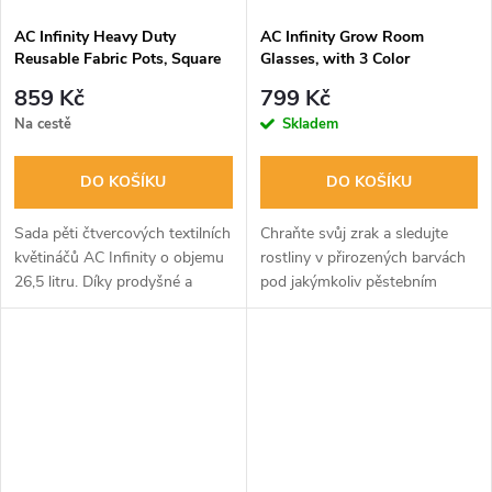
AC Infinity Heavy Duty
AC Infinity Grow Room
Reusable Fabric Pots, Square
Glasses, with 3 Color
26.5L, 5-Pack
Corrective Lenses
859 Kč
799 Kč
Na cestě
Skladem
DO KOŠÍKU
DO KOŠÍKU
Sada pěti čtvercových textilních
Chraňte svůj zrak a sledujte
květináčů AC Infinity o objemu
rostliny v přirozených barvách
26,5 litru. Díky prodyšné a
pod jakýmkoliv pěstebním
odolné textilii podporují zdravý
světlem. Brýle AC Infinity s
vývoj kořenového systému,
třemi výměnnými čočkami
zabraňují jeho kroucení a...
účinně snižují únavu očí a
poskytují...