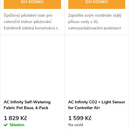
DO KOŠÍKU
DO KOŠÍKU
Špičkový pěstební stan pro
Zajistěte svým rostlinám stálý
celoroční indoor pěstování.
přísun vody s XL
Extrémně odolná konstrukce s
samozavlažovacími podstavci
nosností 68 kg a plátno 2000D
AC Infinity. Tato sada 4 kusů
s diamantovou mylarovou fólií
automaticky zavlažuje kořeny,
zaručují optimální podmínky a...
šetří váš čas a podporuje
zdravý růst....
AC Infinity Self-Watering
AC Infinity CO2 + Light Sensor
Fabric Pot Base, 4-Pack
for Controller AI+
1 829 Kč
1 599 Kč
Skladem
Na cestě