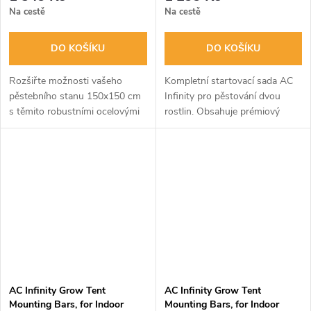
Na cestě
Na cestě
DO KOŠÍKU
DO KOŠÍKU
Rozšiřte možnosti vašeho
Kompletní startovací sada AC
pěstebního stanu 150x150 cm
Infinity pro pěstování dvou
s těmito robustními ocelovými
rostlin. Obsahuje prémiový
tyčemi od AC Infinity. Zvyšte
kokosový substrát, prodyšné
stabilitu konstrukce a získejte
textilní květináče a víceúčelové
další body pro zavěšení...
podmisky. Ideální řešení pro...
AC Infinity Grow Tent
AC Infinity Grow Tent
Mounting Bars, for Indoor
Mounting Bars, for Indoor