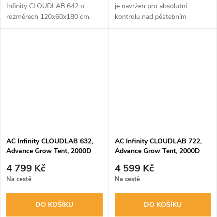
Infinity CLOUDLAB 642 o
je navržen pro absolutní
rozměrech 120x60x180 cm.
kontrolu nad pěstebním
Nabízí extrémně odolné plátno
prostředím. Kombinuje
2000D, robustní ocelovou
nejodolnější plátno 2000D,
konstrukci s 22mm tyčemi a
zesílené 22mm ocelové tyče a
vysoce reflexní...
vysoce reflexní...
AC Infinity CLOUDLAB 632,
AC Infinity CLOUDLAB 722,
Advance Grow Tent, 2000D
Advance Grow Tent, 2000D
Diamond Mylar Canvas,
Diamond Mylar Canvas,
4 799 Kč
4 599 Kč
90x60x180cm
60x60x180cm
Na cestě
Na cestě
DO KOŠÍKU
DO KOŠÍKU