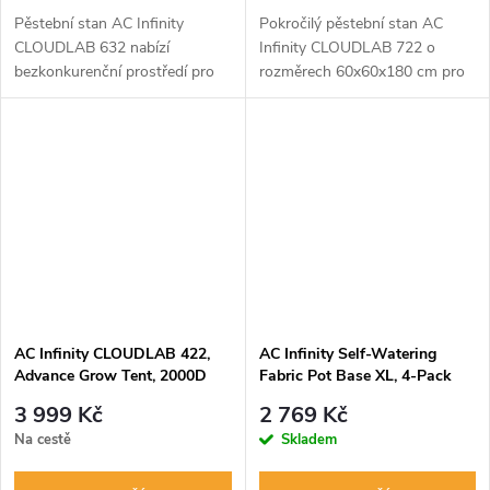
Pěstební stan AC Infinity
Pokročilý pěstební stan AC
CLOUDLAB 632 nabízí
Infinity CLOUDLAB 722 o
bezkonkurenční prostředí pro
rozměrech 60x60x180 cm pro
vaše jednoleté rostliny. Díky
vytvoření ideálních podmínek.
extra silnému plátnu 2000D,
Disponuje extra odolným
robustní ocelové konstrukci o
plátnem 2000D, o 50 % silnější
průměru 22 mm...
ocelovou...
AC Infinity CLOUDLAB 422,
AC Infinity Self-Watering
Advance Grow Tent, 2000D
Fabric Pot Base XL, 4-Pack
Diamond Mylar Canvas,
3 999 Kč
2 769 Kč
60x60x120cm
Na cestě
Skladem