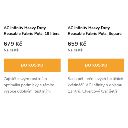
AC Infinity Heavy Duty
AC Infinity Heavy Duty
Reusable Fabric Pots, 19 liters,
Reusable Fabric Pots, Square
5-Pack
11L, 5-Pack
679 Kč
659 Kč
Na cestě
Na cestě
DO KOŠÍKU
DO KOŠÍKU
Zajistěte svým rostlinám
Sada pěti prémiových textilních
optimální podmínky s těmito
květináčů AC Infinity o objemu
vysoce odolnými textilními
11 litrů. Čtvercový tvar šetří
květináči AC Infinity. Balení 5
místo a prodyšná textilie
kusů o objemu 19 litrů
podporuje zdravý růst kořenů
podporuje zdravý kořenový
díky vzdušnému zastřihování,...
systém díky...