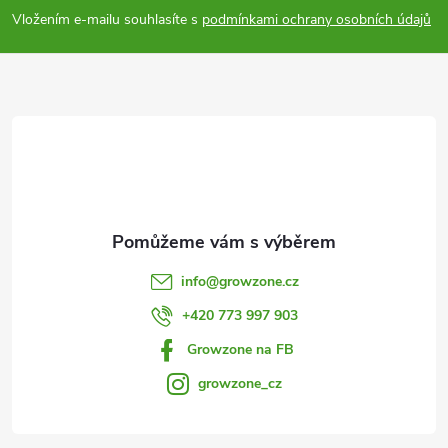
p
Vložením e-mailu souhlasíte s
podmínkami ochrany osobních údajů
a
t
í
info
@
growzone.cz
+420 773 997 903
Growzone na FB
growzone_cz