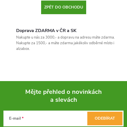
ZPĚT DO OBCHODU
Doprava ZDARMA v ČR a SK
Nakupte u nás za 3000,- a dopravu na adresu máte zdarma.
Nakupte za 1500,- a máte zdarma jakékoliv odběrné místo i
alzabox.
Mějte přehled o novinkách
a slevách
Z
á
E-mail
ODEBÍRAT