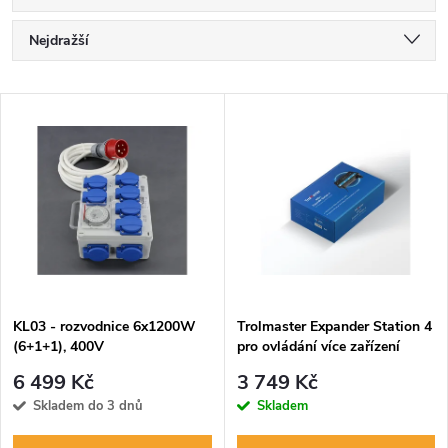
Ř
Nejdražší
a
Nejlevnější
V
Nejprodávanější
z
ý
Abecedně
e
p
n
i
í
s
p
KL03 - rozvodnice 6x1200W
Trolmaster Expander Station 4
(6+1+1), 400V
pro ovládání více zařízení
p
(4RS-1)
r
6 499 Kč
3 749 Kč
r
Skladem do 3 dnů
Skladem
o