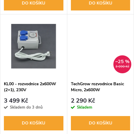
o
DO KOŠÍKU
DO KOŠÍKU
d
d
u
u
k
k
t
t
–25 %
3 090 Kč
ů
ů
KL00 - rozvodnice 2x600W
TechGrow rozvodnice Basic
(2+1), 230V
Micro, 2x600W
3 499 Kč
2 290 Kč
Skladem do 3 dnů
Skladem
DO KOŠÍKU
DO KOŠÍKU