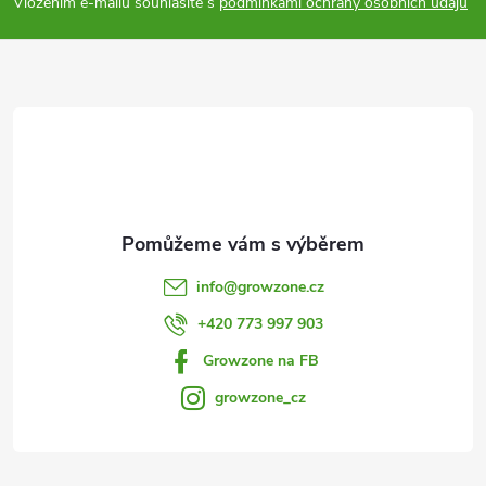
p
v
Vložením e-mailu souhlasíte s
podmínkami ochrany osobních údajů
a
k
y
t
v
í
ý
p
i
info
@
growzone.cz
s
+420 773 997 903
u
Growzone na FB
growzone_cz