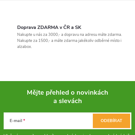
O
v
Doprava ZDARMA v ČR a SK
Nakupte u nás za 3000,- a dopravu na adresu máte zdarma.
l
Nakupte za 1500,- a máte zdarma jakékoliv odběrné místo i
alzabox.
á
d
a
c
Mějte přehled o novinkách
í
a slevách
Z
p
á
E-mail
ODEBÍRAT
r