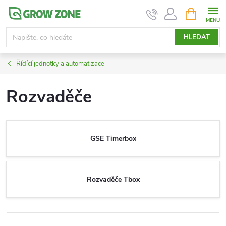
Přejít
NÁKUPNÍ
KOŠÍK
na
obsah
HLEDAT
Řídící jednotky a automatizace
Rozvaděče
GSE Timerbox
Rozvaděče Tbox