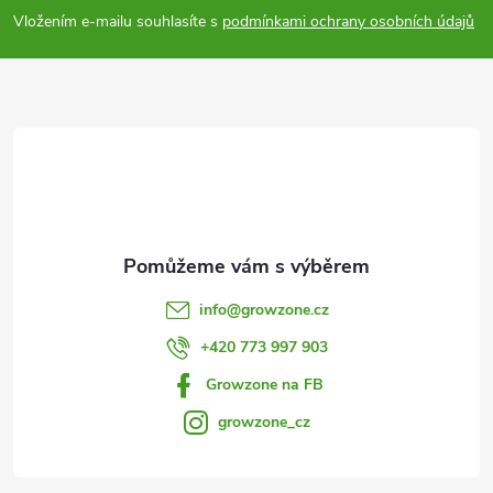
p
Vložením e-mailu souhlasíte s
podmínkami ochrany osobních údajů
a
t
í
info
@
growzone.cz
+420 773 997 903
Growzone na FB
growzone_cz