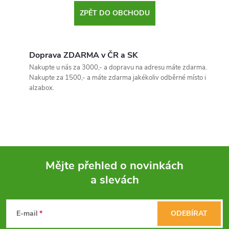
ZPĚT DO OBCHODU
Doprava ZDARMA v ČR a SK
Nakupte u nás za 3000,- a dopravu na adresu máte zdarma.
Nakupte za 1500,- a máte zdarma jakékoliv odběrné místo i
alzabox.
Mějte přehled o novinkách
a slevách
Z
á
E-mail
ODEBÍRAT