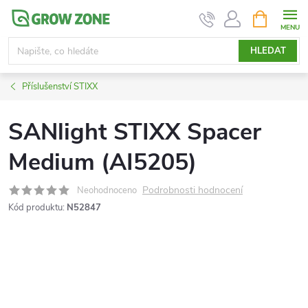
Přejít
NÁKUPNÍ
KOŠÍK
na
obsah
HLEDAT
Příslušenství STIXX
SANlight STIXX Spacer
Medium (AI5205)
Podrobnosti hodnocení
Neohodnoceno
Kód produktu:
N52847