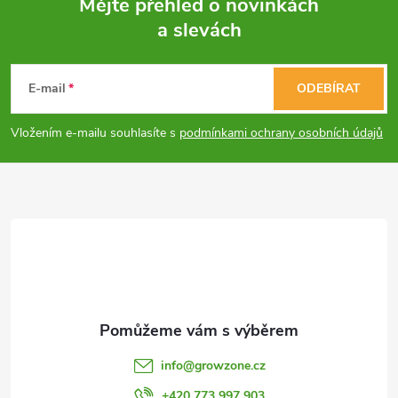
Mějte přehled o novinkách
a slevách
Z
á
E-mail
ODEBÍRAT
p
Vložením e-mailu souhlasíte s
podmínkami ochrany osobních údajů
a
t
í
info
@
growzone.cz
+420 773 997 903