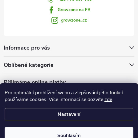
Growzone na FB
growzone_cz
Informace pro vás
Oblíbené kategorie
Přijímáme online platby
Pro optimální prohlížení webu a zlepšování jeho funkcí
používáme cookies. Více informací se dozvíte
zde
.
Nastavení
Copyright 2026
Growzone.cz
. Všechna práva vyhrazena.
Upravit
nastavení cookies
Souhlasím