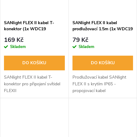
SANlight FLEX II kabel T-
SANlight FLEX II kabel
konektor (1x WDC19
prodlužovací 1.5m (1x WDC19
samec/2x WDC19 samice)
samec/1x WDC19 samice)
169 Kč
79 Kč
Skladem
Skladem
DO KOŠÍKU
DO KOŠÍKU
SANlight FLEX II kabel T-
Prodlužovací kabel SANlight
konektor pro připojení svítidel
FLEX II s krytím IP65 -
FLEXII
propojovací kabel
WDC19male/2xWDC19female.
WDC19/WDC19 dlouhý 1.5 m.
Ideální pro propojení LED
Ideální pro prodloužení
svítidel.
výstupního kabelu.