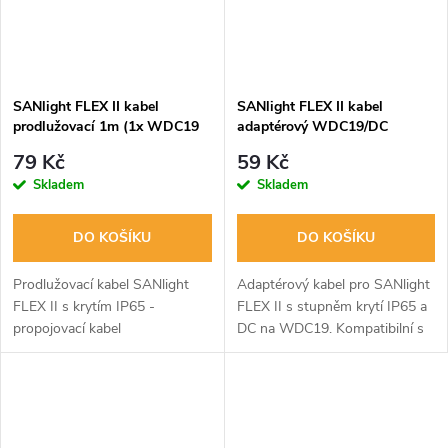
SANlight FLEX II kabel
SANlight FLEX II kabel
prodlužovací 1m (1x WDC19
adaptérový WDC19/DC
samec/1x WDC19 samice)
79 Kč
59 Kč
Skladem
Skladem
DO KOŠÍKU
DO KOŠÍKU
Prodlužovací kabel SANlight
Adaptérový kabel pro SANlight
FLEX II s krytím IP65 -
FLEX II s stupněm krytí IP65 a
propojovací kabel
DC na WDC19. Kompatibilní s
WDC19/WDC19 dlouhý 1 m.
řadou SANlight FLEX II.