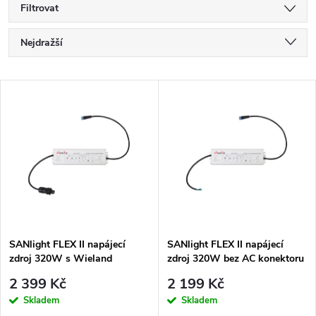
Filtrovat
Ř
Nejdražší
a
Nejlevnější
V
Nejprodávanější
z
ý
Abecedně
e
p
n
i
í
s
p
SANlight FLEX II napájecí
SANlight FLEX II napájecí
zdroj 320W s Wieland
zdroj 320W bez AC konektoru
p
konektorem
r
2 399 Kč
2 199 Kč
r
Skladem
Skladem