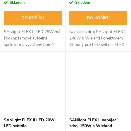
Skladem
Skladem
DO KOŠÍKU
DO KOŠÍKU
SANlight FLEX II LED 25W má
Napájecí zdroj SANlight FLEX II
širokopásmové světelné
240W s Wieland konektorem.
spektrum a vyvážený poměr
Vhodný pro LED svítidla FLEX
FarRed/Red. Ideální pro růst
II 25W/20W/10W. Rozměry
rostlin a osvětlení pokojových
242x67x33 mm. Typové
rostlin. Kompaktní design s
označení BLD-240-V048-NNS.
nízkou...
SANlight FLEX II LED 20W,
SANlight FLEX II napájecí
LED svítidlo
zdroj 150W s Wieland