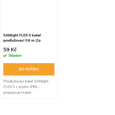
SANlight FLEX II kabel
prodlužovací 0.6 m (1x
WDC19 samec/1x WDC19
59 Kč
samice)
Skladem
DO KOŠÍKU
Prodlužovací kabel SANlight
FLEX II s krytím IP65 -
propojovací kabel
WDC19/WDC19 dlouhý 0,6 m.
vhodný pro použití venku.
O