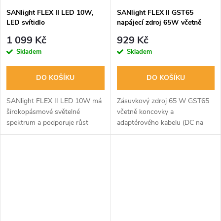
SANlight FLEX II LED 10W,
SANlight FLEX II GST65
LED svítidlo
napájecí zdroj 65W včetně
adaptéru (AI2023)
1 099 Kč
929 Kč
Skladem
Skladem
DO KOŠÍKU
DO KOŠÍKU
SANlight FLEX II LED 10W má
Zásuvkový zdroj 65 W GST65
širokopásmové světelné
včetně koncovky a
spektrum a podporuje růst
adaptérového kabelu (DC na
rostlin. Kompaktní design, nízká
WDC19). Vhodný pro 2x
teplota a životnost 100000 h.
svítidlo SANlight FLEX II 25W,
3x svítidlo FLEX II 20W nebo
6x svítidlo FLEX II 10W.