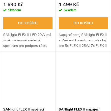
konektorem
1 690 Kč
1 499 Kč
Skladem
Skladem
DO KOŠÍKU
DO KOŠÍKU
SANlight FLEX II LED 20W má
Napájecí zdroj SANlight FLEX II
širokopásmové světelné
s Wieland konektorem, vhodný
spektrum pro podporu růstu
pro 5x FLEX II 25W, 7x FLEX II
rostlin. Kompaktní design, IP68
20W nebo 15x FLEX II 10W.
ochrana a vysoká účinnost ve
Příkon 150W, rozměry
vlnové délce 400-780 nm.
188x67x33 mm. Typové
označení:...
SANlight FLEX II napájecí
SANlight FLEX II napájecí