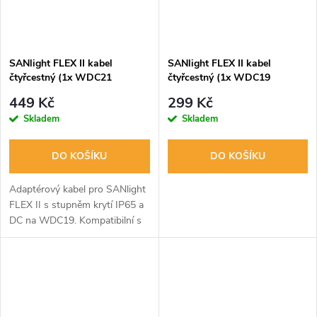
SANlight FLEX II kabel
SANlight FLEX II kabel
čtyřcestný (1x WDC21
čtyřcestný (1x WDC19
samec/4x WDC19 samice)
samec/4x WDC19 samice)
449 Kč
299 Kč
Skladem
Skladem
DO KOŠÍKU
DO KOŠÍKU
Adaptérový kabel pro SANlight
FLEX II s stupněm krytí IP65 a
DC na WDC19. Kompatibilní s
řadou SANlight FLEX II.