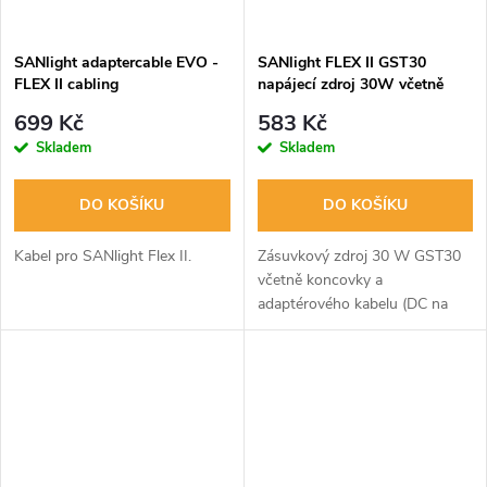
SANlight adaptercable EVO -
SANlight FLEX II GST30
FLEX II cabling
napájecí zdroj 30W včetně
adaptéru (AI2022)
699 Kč
583 Kč
Skladem
Skladem
DO KOŠÍKU
DO KOŠÍKU
Kabel pro SANlight Flex II.
Zásuvkový zdroj 30 W GST30
včetně koncovky a
adaptérového kabelu (DC na
WDC19). Vhodný pro 1x
svítidlo SANlight FLEX II 25W,
1x svítidlo FLEX II 20W nebo
3x svítidlo FLEX II 10W.