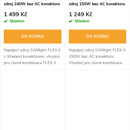
zdroj 240W bez AC konektoru
zdroj 150W bez AC konektoru
1 499 Kč
1 249 Kč
Skladem
Skladem
DO KOŠÍKU
DO KOŠÍKU
Napájecí zdroj SANlight FLEX II
Napájecí zdroj SANlight FLEX II
s Wieland konektorem, vhodný
150W bez AC konektoru.
pro různé kombinace FLEX II
Vhodný pro různé kombinace
svítidel. Příkon 240W, rozměry
FLEX II LED svítidel. Rozměry:
242x67x33 mm.
188x67x33 mm.