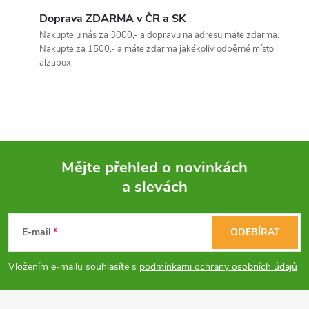
v
Doprava ZDARMA v ČR a SK
Nakupte u nás za 3000,- a dopravu na adresu máte zdarma.
l
Nakupte za 1500,- a máte zdarma jakékoliv odběrné místo i
alzabox.
á
d
a
c
Mějte přehled o novinkách
í
a slevách
Z
p
á
E-mail
ODEBÍRAT
r
p
v
Vložením e-mailu souhlasíte s
podmínkami ochrany osobních údajů
a
k