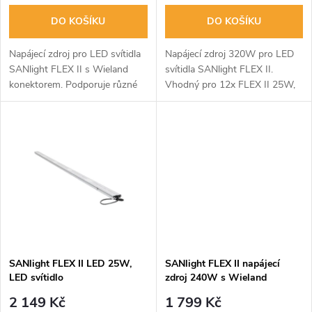
o
o
DO KOŠÍKU
DO KOŠÍKU
d
d
Napájecí zdroj pro LED svítidla
Napájecí zdroj 320W pro LED
u
SANlight FLEX II s Wieland
svítidla SANlight FLEX II.
konektorem. Podporuje různé
Vhodný pro 12x FLEX II 25W,
u
kombinace svítidel a má příkon
16x FLEX II 20W nebo 32x
k
320W. Typové označení: BLD-
FLEX II 10W. Rozměry:
k
320-V048-NNS.
251x67x33 mm.
t
t
ů
ů
SANlight FLEX II LED 25W,
SANlight FLEX II napájecí
LED svítidlo
zdroj 240W s Wieland
konektorem
2 149 Kč
1 799 Kč