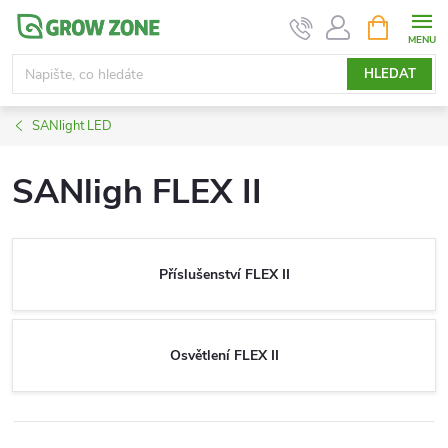
Přejít
NÁKUPNÍ
KOŠÍK
na
obsah
HLEDAT
SANlight LED
SANligh FLEX II
Příslušenství FLEX II
Osvětlení FLEX II