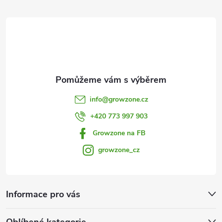
y
t
v
í
ý
p
i
info
@
growzone.cz
s
+420 773 997 903
u
Growzone na FB
growzone_cz
Informace pro vás
Oblíbené kategorie