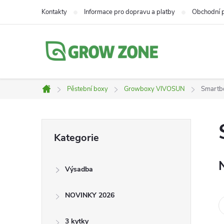
Přejít
Kontakty
Informace pro dopravu a platby
Obchodní 
na
obsah
Pěstební boxy
Growboxy VIVOSUN
Smartb
Domů
P
Přeskočit
Kategorie
kategorie
o
Výsadba
s
NOVINKY 2026
t
3 kytky