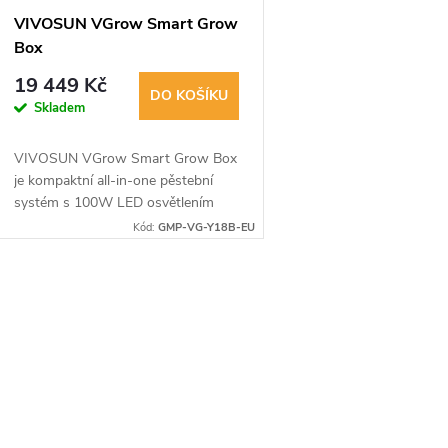
r
p
VIVOSUN VGrow Smart Grow
o
Box
r
19 449 Kč
d
DO KOŠÍKU
Skladem
o
u
VIVOSUN VGrow Smart Grow Box
d
je kompaktní all-in-one pěstební
k
systém s 100W LED osvětlením
u
Samsung LM301H EVO,
Kód:
GMP-VG-Y18B-EU
t
integrovanou ventilací,
k
automatickým zavlažováním a Wi-
Fi...
ů
O
t
v
ů
á