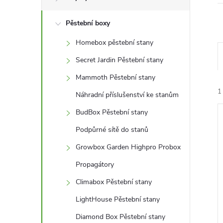
r
a
Pěstební boxy
Homebox pěstební stany
n
Secret Jardin Pěstební stany
n
Mammoth Pěstební stany
1
Náhradní příslušenství ke stanům
í
BudBox Pěstební stany
p
Podpůrné sítě do stanů
Growbox Garden Highpro Probox
a
Propagátory
í
n
i
Climabox Pěstební stany
e
LightHouse Pěstební stany
Diamond Box Pěstební stany