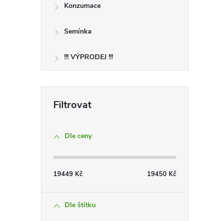
Konzumace
i
Semínka
!!! VÝPRODEJ !!!
Dle ceny
19449
Kč
19450
Kč
Dle štítku