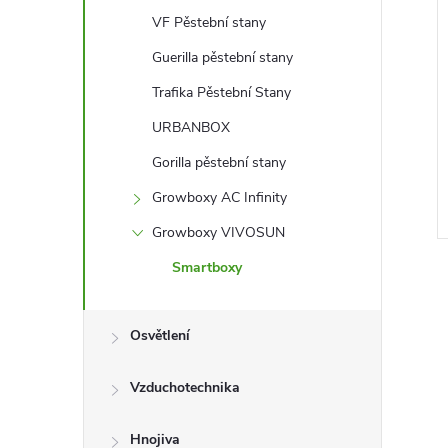
l
VF Pěstební stany
Guerilla pěstební stany
Trafika Pěstební Stany
URBANBOX
Gorilla pěstební stany
Growboxy AC Infinity
Growboxy VIVOSUN
Smartboxy
Osvětlení
l
Vzduchotechnika
Hnojiva