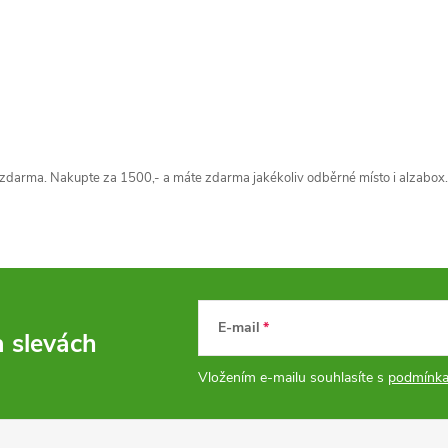
zdarma. Nakupte za 1500,- a máte zdarma jakékoliv odběrné místo i alzabox.
E-mail
a slevách
Vložením e-mailu souhlasíte s
podmínka