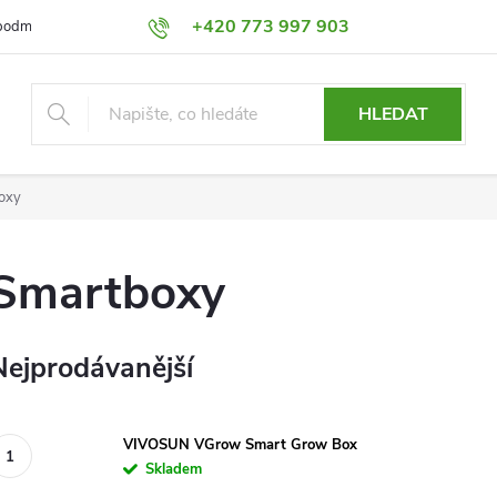
+420 773 997 903
podmínky
Výměna a Vrácení
Podmínky ochrany osobních údajů
HLEDAT
oxy
Smartboxy
Nejprodávanější
VIVOSUN VGrow Smart Grow Box
Skladem