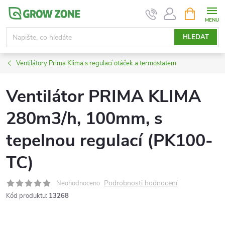
Přejít
NÁKUPNÍ
KOŠÍK
na
obsah
HLEDAT
Ventilátory Prima Klima s regulací otáček a termostatem
Ventilátor PRIMA KLIMA
280m3/h, 100mm, s
tepelnou regulací (PK100-
TC)
Podrobnosti hodnocení
Neohodnoceno
Kód produktu:
13268