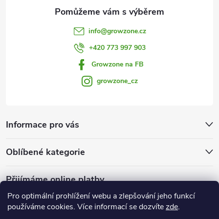
info
@
growzone.cz
+420 773 997 903
Growzone na FB
growzone_cz
Informace pro vás
Oblíbené kategorie
Přijímáme online platby
Pro optimální prohlížení webu a zlepšování jeho funkcí
používáme cookies. Více informací se dozvíte
zde
.