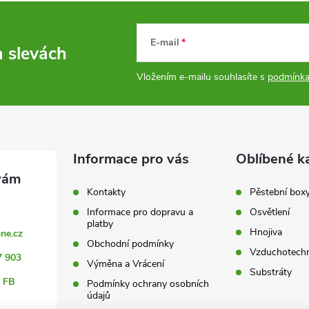
E-mail
a slevách
Vložením e-mailu souhlasíte s
podmínka
Informace pro vás
Oblíbené k
Kontakty
Pěstební box
Informace pro dopravu a
Osvětlení
platby
Hnojiva
ne.cz
Obchodní podmínky
Vzduchotechn
7 903
Výměna a Vrácení
Substráty
 FB
Podmínky ochrany osobních
údajů