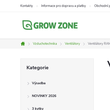
Přejít
Kontakty
Informace pro dopravu a platby
Obchodní 
na
obsah
Vzduchotechnika
Ventilátory
Ventilátory RA
Domů
P
Přeskočit
Kategorie
kategorie
o
Výsadba
s
NOVINKY 2026
t
3 kytky