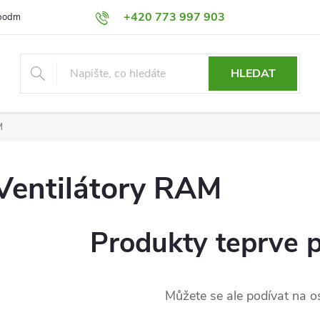
+420 773 997 903
podmínky
Výměna a Vrácení
Podmínky ochrany osobních údajů
HLEDAT
M
Ventilátory RAM
Produkty teprve 
Můžete se ale podívat na os