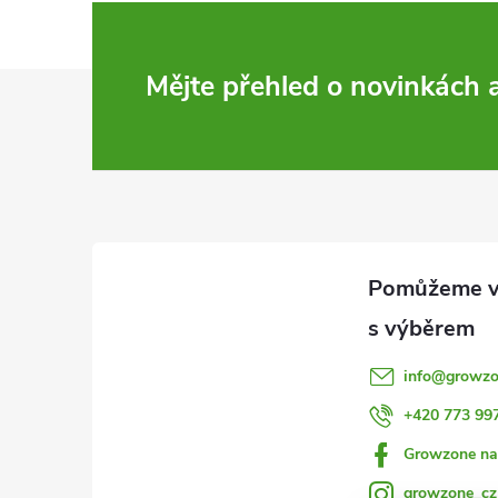
Z
Mějte přehled o novinkách
á
p
a
t
í
info
@
growzo
+420 773 99
Growzone na
growzone_cz