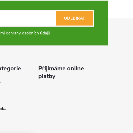
ODEBÍRAT
mi ochrany osobních údajů
ategorie
Přijímáme online
platby
y
ika