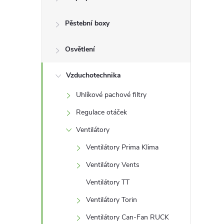
r
a
Pěstební boxy
n
Osvětlení
n
Vzduchotechnika
Uhlíkové pachové filtry
í
Regulace otáček
p
Ventilátory
Ventilátory Prima Klima
a
Ventilátory Vents
n
Ventilátory TT
e
Ventilátory Torin
Ventilátory Can-Fan RUCK