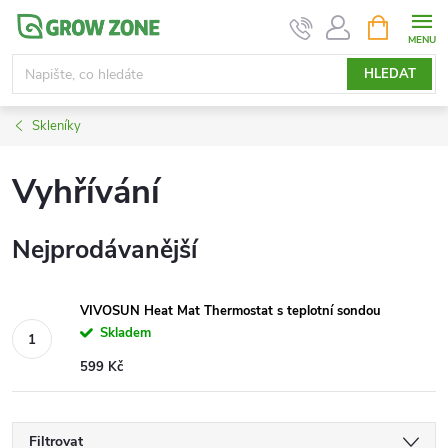
Přejít
NÁKUPNÍ
KOŠÍK
na
obsah
HLEDAT
Skleníky
Vyhřívání
Nejprodávanější
VIVOSUN Heat Mat Thermostat s teplotní sondou
Skladem
599 Kč
Filtrovat