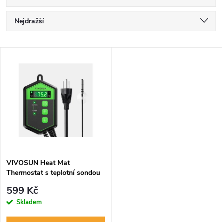
Ř
Nejdražší
a
Nejlevnější
V
Nejprodávanější
z
ý
Abecedně
e
p
n
i
í
s
p
VIVOSUN Heat Mat
Thermostat s teplotní sondou
p
r
599 Kč
r
Skladem
o