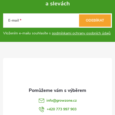
í
a slevách
Z
p
á
E-mail
ODEBÍRAT
r
p
v
Vložením e-mailu souhlasíte s
podmínkami ochrany osobních údajů
a
k
y
t
v
í
ý
p
i
info
@
growzone.cz
s
+420 773 997 903