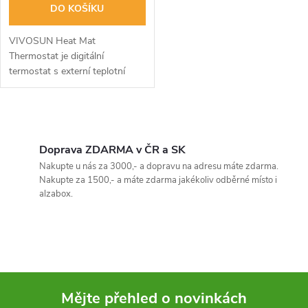
o
DO KOŠÍKU
d
d
VIVOSUN Heat Mat
u
Thermostat je digitální
termostat s externí teplotní
u
sondou, kompatibilní s
k
jakoukoliv topnou rohožkou do
k
výkonu 1000 W a rozsahem 4–
O
t
42 °C.
t
v
Doprava ZDARMA v ČR a SK
ů
Nakupte u nás za 3000,- a dopravu na adresu máte zdarma.
ů
l
Nakupte za 1500,- a máte zdarma jakékoliv odběrné místo i
alzabox.
á
d
a
c
Mějte přehled o novinkách