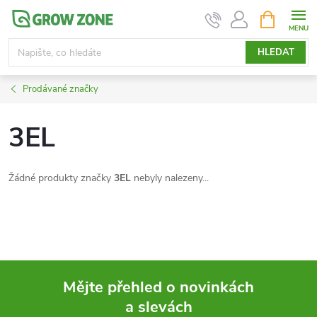
Přejít
NÁKUPNÍ
KOŠÍK
na
obsah
HLEDAT
Prodávané značky
3EL
Žádné produkty značky
3EL
nebyly nalezeny...
Mějte přehled o novinkách
a slevách