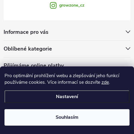
growzone_cz
Informace pro vás
Oblíbené kategorie
Přijímáme online platby
Pro optimální prohlížení webu a zlepšování jeho funkcí
používáme cookies. Více informací se dozvíte
zde
.
Nastavení
Copyright 2026
Growzone.cz
. Všechna práva vyhrazena.
Upravit
nastavení cookies
Souhlasím
Vytvořil Shoptet Premium